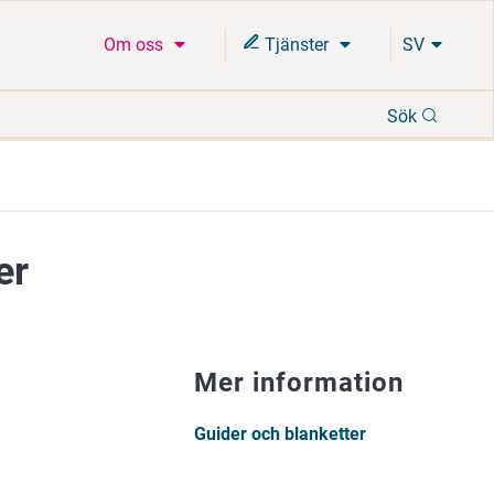
Om oss
Tjänster
SV
Sök
Sök
er
Mer information
Guider och blanketter