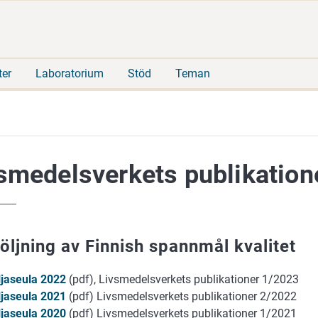
Gå
Sök
direkt
på
till
hela
innehåll
webbplatsen
ter
Laboratorium
Stöd
Teman
smedelsverkets publikation
öljning av Finnish spannmål kvalitet
ljaseula 2022
(pdf), Livsmedelsverkets publikationer 1/2023
ljaseula 2021
(pdf) Livsmedelsverkets publikationer 2/2022
ljaseula 2020
(pdf) Livsmedelsverkets publikationer 1/2021