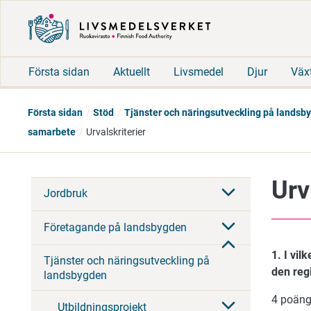
Första sidan
Aktuellt
Livsmedel
Djur
Väx
Första sidan
Stöd
Tjänster och näringsutveckling på landsb
samarbete
Urvalskriterier
Urv
Jordbruk
Företagande på landsbygden
1. I vi
Tjänster och näringsutveckling på
den reg
landsbygden
4 poäng
Utbildningsprojekt