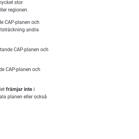
mycket stor
ler regionen.
de CAP-planen och
utsträckning andra
ttande CAP-planen och
de CAP-planen och
det
främjar inte
i
ala planen eller också