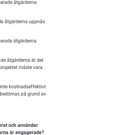
nerade åtgärderna
de åtgärderna uppnås
nerade åtgärderna
de åtgärderna är det
 projektet måste vara
inte kostnadseffektivt
e bedömas på grund av
serat och använder
garna är engagerade?