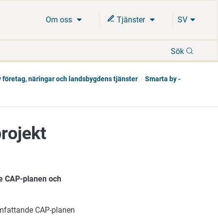
Om oss
Tjänster
SV
Sök
Sök
 företag, näringar och landsbygdens tjänster
Smarta by -
projekt
nde CAP-planen och
omfattande CAP-planen