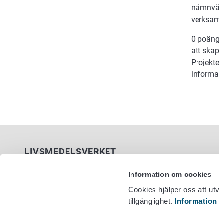
nämnvärd
verksam
0 poäng
att skap
Projekte
informa
LIVSMEDELSVERKET
PB 100
Information om cookies
00027 LIVSMEDELSVERKET
Cookies hjälper oss att ut
tillgänglighet.
Information
Kontaktuppgifter
Växel +358