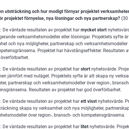
lken utsträckning och hur modigt förnyar projektet verksamheten
ör projektet förnyelse, nya lösningar och nya partnerskap?
(30
: De väntade resultaten av projektet har
mycket stort
nyhetsvärd
erande verksamhetsmodeller eller lösningar. Projektets syfte ä
het och nya möjligheter, partnerskap och verksamhetsmodeller ö
petensgränserna. Projektet har hävstångseffekter. Resultaten av
 överförbarhet.
: De väntade resultaten av projektet har
stort
nyhetsvärde. Proje
onen jämfört med nuläget. Projektets syfte är att skapa ny verk
eter, partnerskap och verksamhetsmodeller över region-, bransch
nsgränserna. Resultaten av projektet har god överförbarhet.
: De väntade resultaten av projektet har
ett visst
nyhetsvärde. Pro
sträckning skapa ny verksamhet och nya möjligheter, partnerska
hetsmodeller över region-, bransch- och kompetensgränserna.
: De väntade resultaten av projektet har
litet
nyhetsvärde. Projekt