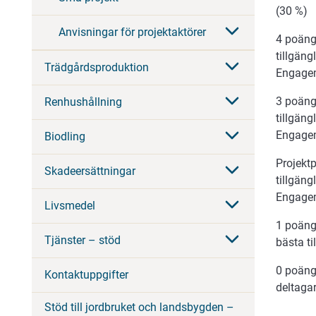
(30 %)
Anvisningar för projektaktörer
4 poäng
tillgän
Trädgårdsproduktion
Engagem
3 poäng
Renhushållning
tillgän
Engagem
Biodling
Projekt
Skadeersättningar
tillgän
Engagem
Livsmedel
1 poäng
Tjänster – stöd
bästa t
0 poäng
Kontaktuppgifter
deltaga
Stöd till jordbruket och landsbygden –