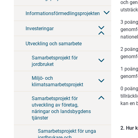
och gen
utsträck
Informationsförmedlingsprojekten
3 poäng
Investeringar
genomfö
nationel
Utveckling och samarbete
2 poäng
genomfö
Samarbetsprojekt för
jordbruket
1 poäng
genomfö
Miljö- och
klimatsamarbetsprojekt
0 poäng:
tillräck
Samarbetsprojekt för
kan en 
utveckling av företag,
näringar och landsbygdens
tjänster
2. Hur 
Samarbetsprojekt för unga
jordbrukare och