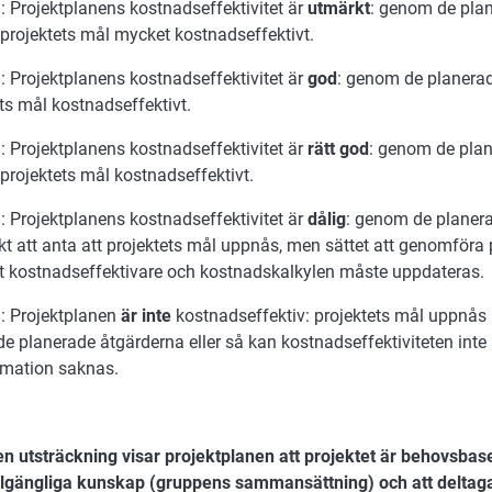
: Projektplanens kostnadseffektivitet är
utmärkt
: genom de pla
projektets mål mycket kostnadseffektivt.
: Projektplanens kostnadseffektivitet är
god
: genom de planera
ts mål kostnadseffektivt.
: Projektplanens kostnadseffektivitet är
rätt god
: genom de pla
projektets mål kostnadseffektivt.
: Projektplanens kostnadseffektivitet är
dålig
: genom de planera
skt att anta att projektets mål uppnås, men sättet att genomföra
gt kostnadseffektivare och kostnadskalkylen måste uppdateras.
: Projektplanen
är inte
kostnadseffektiv: projektets mål uppnås 
e planerade åtgärderna eller så kan kostnadseffektiviteten int
ormation saknas.
lken utsträckning visar projektplanen att projektet är behovsba
illgängliga kunskap (gruppens sammansättning) och att delta