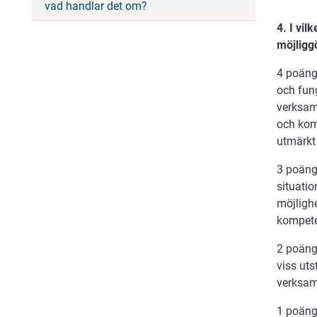
vad handlar det om?
4. I vi
möjligg
4 poäng
och fung
verksam
och kom
utmärkt
3 poäng
situati
möjligh
kompete
2 poäng
viss ut
verksam
1 poäng