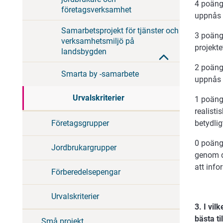
4 poäng
företagsverksamhet
uppnås 
Samarbetsprojekt för tjänster och
3 poäng
verksamhetsmiljö på
projekte
landsbygden
2 poäng
Smarta by -samarbete
uppnås 
Urvalskriterier
1 poäng
realisti
betydli
Företagsgrupper
0 poäng
Jordbrukargrupper
genom d
att inf
Förberedelsepengar
Urvalskriterier
3. I vi
bästa t
Små projekt