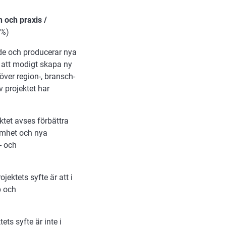
 och praxis /
 %)
e och producerar nya
r att modigt skapa ny
ver region-, bransch-
 projektet har
ktet avses förbättra
samhet och nya
- och
jektets syfte är att i
p och
ets syfte är inte i