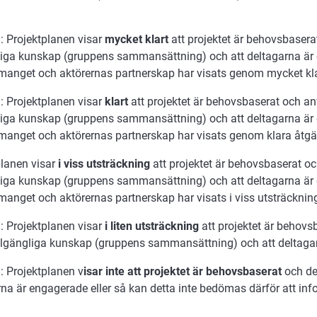
: Projektplanen visar
mycket klart
att projektet är behovsbaser
gliga kunskap (gruppens sammansättning) och att deltagarna är
anget och aktörernas partnerskap har visats genom mycket kla
: Projektplanen visar
klart
att projektet är behovsbaserat och a
gliga kunskap (gruppens sammansättning) och att deltagarna är
anget och aktörernas partnerskap har visats genom klara åtgä
planen visar
i viss utsträckning
att projektet är behovsbaserat o
gliga kunskap (gruppens sammansättning) och att deltagarna är
anget och aktörernas partnerskap har visats i viss utsträcknin
: Projektplanen visar
i liten utsträckning
att projektet är behov
illgängliga kunskap (gruppens sammansättning) och att deltaga
: Projektplanen v
isar inte att projektet är behovsbaserat
och det
rna är engagerade eller så kan detta inte bedömas därför att in