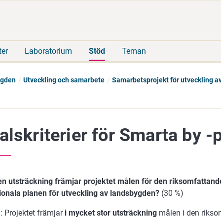
Gå
Sök
direkt
på
till
hela
innehåll
webbplatsen
ter
Laboratorium
Stöd
Teman
ygden
Utveckling och samarbete
Samarbetsprojekt för utveckling av
alskriterier för Smarta by -
lken utsträckning främjar projektet målen för den riksomfatta
ionala planen för utveckling av landsbygden?
(30 %)
: Projektet främjar
i mycket stor utsträckning
målen i den riks