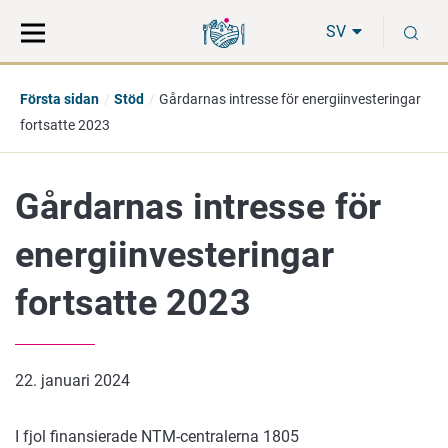
Gå
Sök
S
direkt
på
SV
till
hela
innehåll
webbplatsen
Första sidan
Stöd
Gårdarnas intresse för energiinvesteringar
fortsatte 2023
Gårdarnas intresse för
energiinvesteringar
fortsatte 2023
22. januari 2024
I fjol finansierade NTM-centralerna 1805