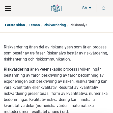
Gå
Sök
S
direkt
på
SV
till
hela
innehåll
webbplatsen
Första sidan
Teman
Riskvärdering
Riskianalys
Riskvärdering är en del av riskanalysen som är en process
som består av tre faser. Riskanalys består av riskvärdering,
riskhantering och riskkommunikation.
Riskvärdering
är en vetenskaplig process i vilken ingår
bestämning av faror, beskrivning av faror, bedömning av
exponeringen och beskrivning av risken. Riskvärdering kan
vara kvantitativ eller kvalitativ. Resultat av kvantitativ
riskvärdering presenteras i form av kvantitativa, numeriska
bedömningar. Kvalitativ riskvärdering kan innehålla
kvantitativa delar (numeriska värden, matematiska
metoder), men resultatet anges i ord.