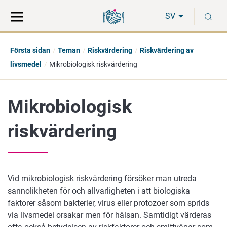
Gå
Sök
S
direkt
på
SV
till
hela
innehåll
webbplatsen
Första sidan
Teman
Riskvärdering
Riskvärdering av
livsmedel
Mikrobiologisk riskvärdering
Mikrobiologisk
riskvärdering
Vid mikrobiologisk riskvärdering försöker man utreda
sannolikheten för och allvarligheten i att biologiska
faktorer såsom bakterier, virus eller protozoer som sprids
via livsmedel orsakar men för hälsan. Samtidigt värderas