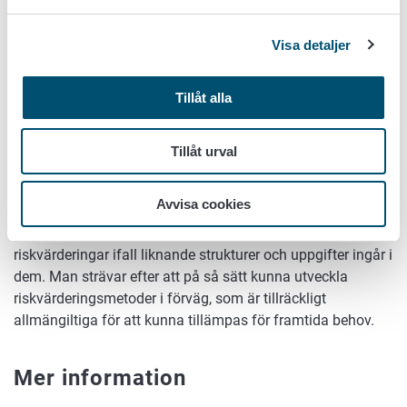
gränsvärden, för att uppnå gemensamt godkända
målsättningar för livsmedelssäkerhet. Regionala skillnader,
Visa detaljer
skillnader avseende produktion, miljö samt demografiska
skillnader som inverkar på hur risken utvecklas kan vara
Tillåt alla
mycket stora även inom Europas gränser, och därför
kommer nationella riskvärderingar att ha stor betydelsen
även i framtiden. Riskvärderingsmetoder och matematiska
Tillåt urval
modeller har utvecklats och utvecklas också genom
internationellt samarbete och de publiceras i vetenskapliga
Avvisa cookies
publikationer med sakkunnigbedömning (peer review).
Färdiga metoder och modeller kan användas vid nya
riskvärderingar ifall liknande strukturer och uppgifter ingår i
dem. Man strävar efter att på så sätt kunna utveckla
riskvärderingsmetoder i förväg, som är tillräckligt
allmängiltiga för att kunna tillämpas för framtida behov.
Mer information