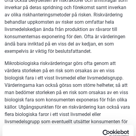
ofta också betydelsen av riskfaktorer och smittvägar som
inverkar på deras spridning och förekomst samt inverkan
av olika riskhanteringsmetoder på risken. Riskvärdering
behandlar uppkomsten av risker som omfattar hela
livsmedelskedjan ända från produktion av råvaror till
konsumenternas exponering för den. Ofta är värderingen
ändå bara inriktad på en viss del av kedjan, en som
exempelvis är viktig för beslutsfattandet.
Mikrobiologiska riskvärderingar görs ofta genom att
värdera storleken på en risk som orsakas av en viss
biologisk fara i ett visst livsmedel eller livsmedelsgrupp.
Värderingarna kan också göras som större helheter, så att
man bedömer storleken på en risk som orsakas av en viss
biologisk fara som konsumenten exponeras för från olika
källor. Utgångspunkten för en riskvärdering kan också vara
flera biologiska faror i ett visst livsmedel eller
livsmedelsgrupp som eventuellt utsätter konsumenten för
en risk.