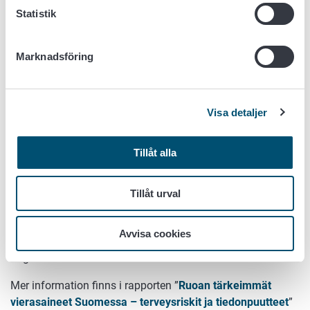
anger en prioritetsordning för att ta fram nationella data
Statistik
om halterna i livsmedel.
I bedömningen beaktades de tillgängliga nationella
Marknadsföring
underlagens omfattning och ålder, skillnaderna mellan
halterna av kontaminanter i livsmedel som uppmätts i
Finland och genomsnitten som rapporterats av EU-
Visa detaljer
länderna samt de viktigaste källorna till varje ämne eller
livsmedel som innehåller höga halter av ämnet.
Tillåt alla
Årlig tillsyn är nödvändig när halterna av kontaminanter
kan variera betydligt på grund av vädret under
vegetationsperioden eller när variationen är stor av andra
Tillåt urval
orsaker. Däremot är det mer effektivt att kontrollera halter
som ändras långsammare, såsom stabila miljögifter,
Avvisa cookies
genom kartläggningar som genomförs till exempel med
några års mellanrum.
Mer information finns i rapporten ”
Ruoan tärkeimmät
vierasaineet Suomessa – terveysriskit ja tiedonpuutteet
”