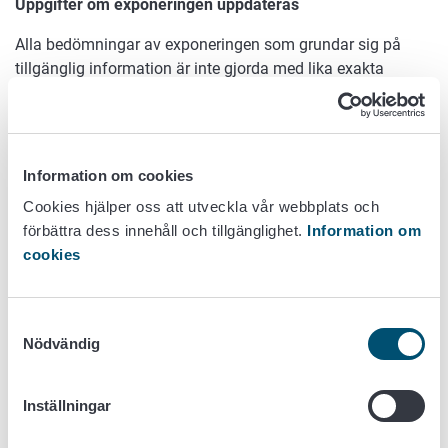
Uppgifter om exponeringen uppdateras
Alla bedömningar av exponeringen som grundar sig på
tillgänglig information är inte gjorda med lika exakta
metoder. En del av dem grundar sig på undersökningar
gjorda i Finland, medan andra är baserade på
genomsnittsdata för alla EU-länder.
Information om cookies
På grund av osäkerheten med anknytning till bedömningen
ska den prioriteringslista som nu gjorts upp betraktas som
Cookies hjälper oss att utveckla vår webbplats och
riktgivande, och listan kommer att uppdateras regelbundet
förbättra dess innehåll och tillgänglighet.
Information om
med beaktande av den senaste informationen. Nästa
cookies
uppdatering görs sannolikt i slutet av detta decennium.
Forskningsrön till stöd för tillsyns- och
Samtyckesval
forskningsprojekten
Nödvändig
Livsmedelsverkets forskning stöder planeringen av
myndigheternas tillsyns- och forskningsprojekt, eftersom
Inställningar
den både angelägenhetsgraderar kontaminanterna och