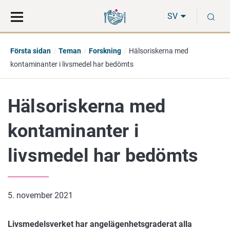
Gå
Sök
S
direkt
på
SV
till
hela
innehåll
webbplatsen
Första sidan
Teman
Forskning
Hälsoriskerna med
kontaminanter i livsmedel har bedömts
Hälsoriskerna med
kontaminanter i
livsmedel har bedömts
5. november 2021
Livsmedelsverket har angelägenhetsgraderat alla