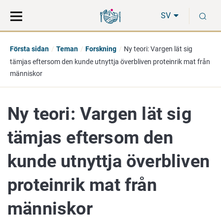
Gå
Sök
S
direkt
på
SV
till
hela
innehåll
webbplatsen
Första sidan
Teman
Forskning
Ny teori: Vargen lät sig
tämjas eftersom den kunde utnyttja överbliven proteinrik mat från
människor
Ny teori: Vargen lät sig
tämjas eftersom den
kunde utnyttja överbliven
proteinrik mat från
människor