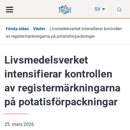
Gå
Sök
S
direkt
på
SV
till
hela
innehåll
webbplatsen
Första sidan
Växter
Livsmedelsverket intensifierar kontrollen
av registermärkningarna på potatisförpackningar
Livsmedelsverket
intensifierar kontrollen
av registermärkningarna
på potatisförpackningar
25. mars 2026