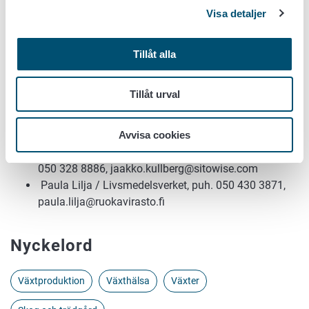
Visa detaljer
med människans hjälp med frukter och plantor. Det är
viktigt att frukter eller plantor inte införs från Ryssland utan
växtsundhetscertifikat utfärdat av myndigheterna
.
På så
Tillåt alla
vis hindras
Grapholita inopinata
och många andra
karantänskadegörare från att spridas. Import av äppelträd
Tillåt urval
från länder utanför EU är helt förbjudet.
Mer information:
Avvisa cookies
Jaakko Kullberg / Suomen Perhostutkijain Seura ry.,
050 328 8886, jaakko.kullberg@sitowise.com
Paula Lilja / Livsmedelsverket, puh. 050 430 3871,
paula.lilja@ruokavirasto.fi
Nyckelord
Växtproduktion
Växthälsa
Växter