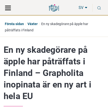
Gå
Sök
S
direkt
på
SV
till
hela
innehåll
webbplatsen
Första sidan
Växter
En ny skadegörare på äpple har
påträffats i Finland
En ny skadegörare på
äpple har påträffats i
Finland – Grapholita
inopinata är en ny art i
hela EU