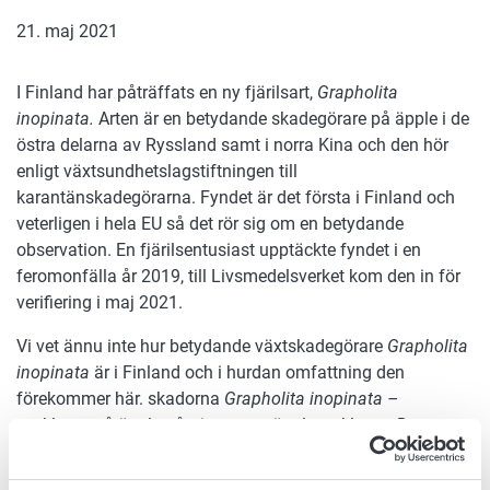
21. maj 2021
I Finland har påträffats en ny fjärilsart,
Grapholita
inopinata.
Arten är en betydande skadegörare på äpple i de
östra delarna av Ryssland samt i norra Kina och den hör
enligt växtsundhetslagstiftningen till
karantänskadegörarna. Fyndet är det första i Finland och
veterligen i hela EU så det rör sig om en betydande
observation. En fjärilsentusiast upptäckte fyndet i en
feromonfälla år 2019, till Livsmedelsverket kom den in för
verifiering i maj 2021.
Vi vet ännu inte hur betydande växtskadegörare
Grapholita
inopinata
är i Finland och i hurdan omfattning den
förekommer här. skadorna
Grapholita inopinata
–
vecklaren på äpple påminner om äpplevecklaren. Dess
larver gräver sig in i äppelfrukten och äter särskilt fröna.