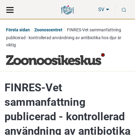
Gå
Sök
S
direkt
på
SV
till
hela
innehåll
webbplatsen
Första sidan
Zoonoscentret
FINRES-Vet sammanfattning
publicerad - kontrollerad användning av antibiotika hos djur är
viktig
FINRES-Vet
sammanfattning
publicerad - kontrollerad
användning av antibiotika