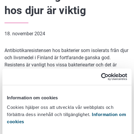
hos djur är viktig
18. november 2024
Antibiotikaresistensen hos bakterier som isolerats från djur
och livsmedel i Finland är fortfarande ganska god.
Resistens är vanligt hos vissa bakteriearter och det är
viktigt att vara uppmärksam på kontrollerad
antibiotikaanvändning hos både produktions- och
sällskapsdjur. Även om antibiotikaförsäljningen till djur
ökade under 2023 var den näst lägst någonsin.
Information om cookies
Resultaten kommer från den gemensam Finres-Vet-
Cookies hjälper oss att utveckla vår webbplats och
rapporten från Livsmedelsverket, Fimea och Helsingfors
förbättra dess innehåll och tillgänglighet.
Information om
universitet, vars sammanfattning publicerades för att
cookies
markera den europeiska antibiotikadagen. Den årliga