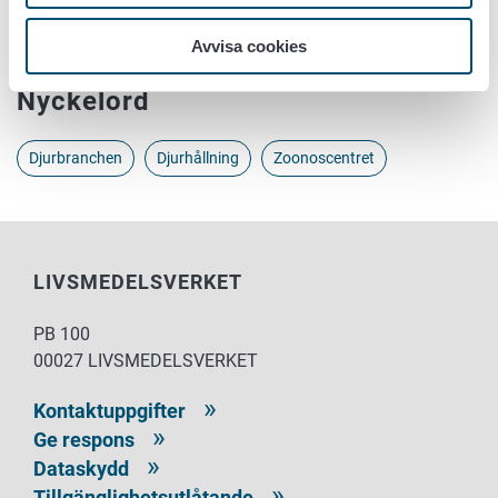
Avvisa cookies
Nyckelord
Djurbranchen
Djurhållning
Zoonoscentret
LIVSMEDELSVERKET
PB 100
00027 LIVSMEDELSVERKET
Kontaktuppgifter
Ge respons
Dataskydd
Tillgänglighetsutlåtande