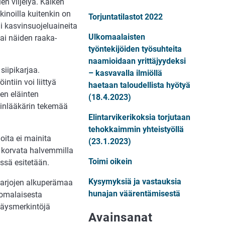
ien viljelyä. Kaiken
inoilla kuitenkin on
Torjuntatilastot 2022
ai kasvinsuojeluaineita
Ulkomaalaisten
tai näiden raaka-
työntekijöiden työsuhteita
naamioidaan yrittäjyydeksi
siipikarjaa.
– kasvavalla ilmiöllä
ntiin voi liittyä
haetaan taloudellista hyötyä
en eläinten
(18.4.2023)
äinlääkärin tekemää
Elintarvikerikoksia torjutaan
tehokkaimmin yhteistyöllä
oita ei mainita
(23.1.2023)
n korvata halvemmilla
Toimi oikein
ssä esitetään.
Kysymyksiä ja vastauksia
 marjojen alkuperämaa
hunajan väärentämisestä
uomalaisesta
väysmerkintöjä
Avainsanat