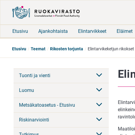
Etusivu
Ajankohtaista
Elintarvikkeet
Eläimet
Etusivu
Teemat
Rikosten torjunta
Elintarvikeketjun rikokset
Eli
Tuonti ja vienti
Luomu
Elintarv
Metsäkatoasetus - Etusivu
elinkei
ravintol
Riskinarviointi
Maatiloi
Tutkimus