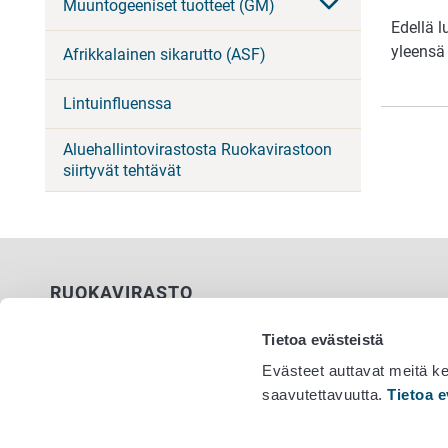
Muuntogeeniset tuotteet (GM)
Edellä l
yleensä 
Afrikkalainen sikarutto (ASF)
Lintuinfluenssa
Aluehallintovirastosta Ruokavirastoon
siirtyvät tehtävät
RUOKAVIRASTO
PL 100
Tietoa evästeistä
00027 RUOKAVIRASTO
Evästeet auttavat meitä k
saavutettavuutta.
Tietoa e
Yhteystiedot
Vaihde 029
Palaute