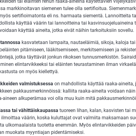
ikkeiden tai eläinten rehun raaka-aineina käytettävien viljelykasv
a markkinoitavan siemenen tulee olla sertifioitua. Siemenmarkk
 myös sertifioimatonta eli ns. harmaata siementä. Lannoitteita t
llista käyttää väärin tai lannoitteina tai kasvinsuojeluaineina 
voidaan käyttää aineita, jotka eivät näihin tarkoituksiin sovellu.
otannossa
kasvatetaan lampaita, nautaeläimiä, sikoja, kaloja tai 
eläinten pitämiseen, lääkitsemiseen, merkitsemiseen ja rekisteröi
öntejä, jotka täyttävät jonkun rikoksen tunnusmerkistön. Sairaid
minen elintarvikkeeksi tai eläinten teurastaminen ilman virkael
kastusta on myös kiellettyä.
vikkeiden valmistuksessa
on mahdollista käyttää raaka-aineita, j
vikkeen pakkausmerkinnöissä: kalliita raaka-aineita voidaan näi
ka-aineen alkuperämaa voi olla muu kuin mitä pakkausmerkinnöi
lassa tai vähittäiskaupassa
tuoreen lihan, kalan, kasvisten tai
 ilmoittaa väärin, koska kuluttajat ovat valmiita maksamaan s
sta ulkomaalaista tuotetta enemmän. Myös elintarvikkeiden päi
an muokata myyntiajan pidentämiseksi.