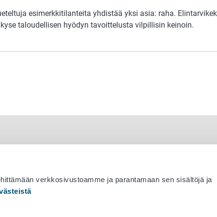
ueteltuja esimerkkitilanteita yhdistää yksi asia: raha. Elintarvike
kyse taloudellisen hyödyn tavoittelusta vilpillisin keinoin.
ehittämään verkkosivustoamme ja parantamaan sen sisältöjä ja
västeistä
 530 0400