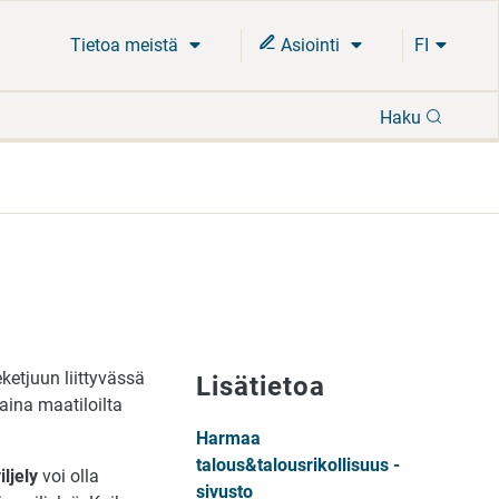
Tietoa meistä
Asiointi
FI
Hae
Haku
eketjuun liittyvässä
Lisätietoa
aina maatiloilta
Harmaa
talous&talousrikollisuus -
ljely
voi olla
sivusto