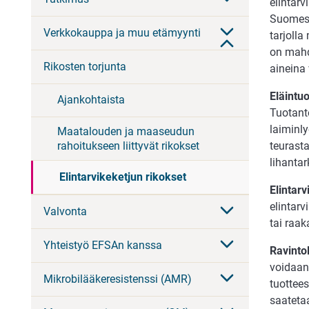
elintarv
Suomess
Verkkokauppa ja muu etämyynti
tarjolla
on mahdo
Rikosten torjunta
aineina 
Eläintu
Ajankohtaista
Tuotanto
laiminly
Maatalouden ja maaseudun
rahoitukseen liittyvät rikokset
teurasta
lihantar
Elintarvikeketjun rikokset
Elintar
elintar
Valvonta
tai raa
Yhteistyö EFSAn kanssa
Ravinto
voidaan
Mikrobilääkeresistenssi (AMR)
tuottee
saateta