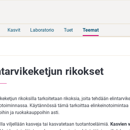
Siirry
Siirry
suoraan
koko
sisältöön
sivuston
hakuun
Kasvit
Laboratorio
Tuet
Teemat
ntarvikeketjun rikokset
ikeketjun rikoksilla tarkoitetaan rikoksia, joita tehdään elintarvik
notoiminnassa. Käytännössä tämä tarkoittaa elinkeinotoimintaa 
oihin ja ruokakauppoihin asti.
lla viljellään kasveja tai kasvatetaan tuotantoeläimiä.
Kasvien vi