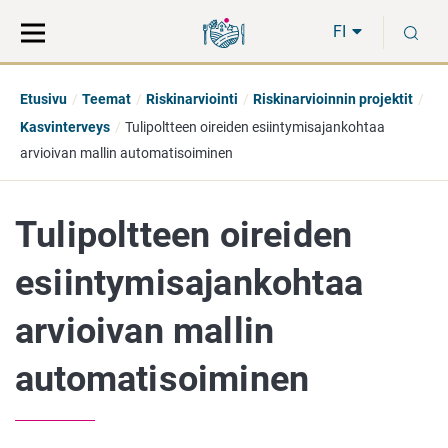
Siirry
Siirry
H
suoraan
koko
FI
sisältöön
sivuston
hakuun
Etusivu
Teemat
Riskinarviointi
Riskinarvioinnin projektit
Kasvinterveys
Tulipoltteen oireiden esiintymisajankohtaa
arvioivan mallin automatisoiminen
Tulipoltteen oireiden
esiintymisajankohtaa
arvioivan mallin
automatisoiminen