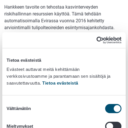
Hankkeen tavoite on tehostaa kasvinterveyden
riskihallinnan resurssien käyttöä. Tämä tehdään
automatisoimalla Evirassa vuonna 2016 kehitetty
arviointimalli tulipolteoireiden esiintymisajankohdasta.
Hanke tuottaa arvokasta tietoa siitä, milloin tulipoltteen
oireita voisi sääolojen perusteella esiintyä omenalla ja
muilla tulipoltteen isäntäkasveilla Suomen eri osissa ja
ilmastotyypeissä. Tämä mahdollistaa kasvinterveyden
Tietoa evästeistä
viranomaisvalvonnan ja koko elinkeinon ajoittamaan
tulipoltteen tarkkailun ja tiedottamisen omassa
Evästeet auttavat meitä kehittämään
toiminnassaan. Tulipoltteen oireiden esiintymisajankohdan
verkkosivustoamme ja parantamaan sen sisältöjä ja
arviosta luodaan pysyvä reaaliaikainen karttajulkaisu
saavutettavuutta.
Tietoa evästeistä
Eviran nettisivuille.
Tutkimusryhmä
Suostumuksen
Välttämätön
valinta
Mariela Marinova-Todorova (Evira)
Juha Tuomola (Evira)
Mieltymykset