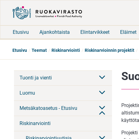
Etusivu
Ajankohtaista
Elintarvikkeet
Eläimet
Etusivu
Teemat
Riskinarviointi
Riskinarvioinnin projektit
Suo
Tuonti ja vienti
Luomu
Projekti
Metsäkatoasetus - Etusivu
altistum
käyttöta
Riskinarviointi
Projekti
Riskinarviointiuutisia