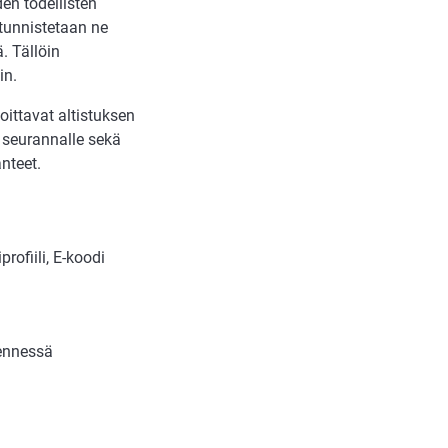
den todellisten
 tunnistetaan ne
. Tällöin
in.
toittavat altistuksen
 seurannalle sekä
nteet.
profiili, E-koodi
mennessä