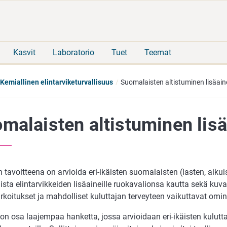
Siirry
Siirry
suoraan
koko
sisältöön
sivuston
hakuun
Kasvit
Laboratorio
Tuet
Teemat
Kemiallinen elintarviketurvallisuus
Suomalaisten altistuminen lisäaine
malaisten altistuminen lisä
n tavoitteena on arvioida eri-ikäisten suomalaisten (lasten, aikui
ista elintarvikkeiden lisäaineille ruokavalionsa kautta sekä kuva
rkoitukset ja mahdolliset kuluttajan terveyteen vaikuttavat omi
 on osa laajempaa hanketta, jossa arvioidaan eri-ikäisten kulutta