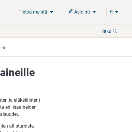
Tietoa meistä
Asiointi
FI
Hae
Haku
ille
aineille
sten ja eläkeläisten)
ta eri lisäaineiden
naisuudet.
jien altistumista