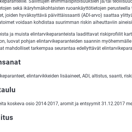
ikeparanteille. Sallittujen enimmäispitoisuuksien ja/tai teollisuu
ietojen sekä ikäryhmäkohtaisten ruoankäyttötietojen perusteella
et, joiden hyväksyttävä päivittäissaanti (ADI-arvo) saattaa ylittyä
atoimet voidaan kohdistaa suurimman riskin aiheuttaviin aineisi
ista ja muista elintarvikeparanteista laadittavat riskiprofiilit kar
on, luovat pohjan elintarvikeparanteiden saannin myöhemmälle
at mahdolliset tarkempaa seurantaa edellyttävät elintarvikepara
nsanat
ikeparanteet, elintarvikkeiden lisäaineet, ADI, altistus, saanti, riski
taulu
eita koskeva osio 2014-2017, aromit ja entsyymit 31.12.2017 
itus