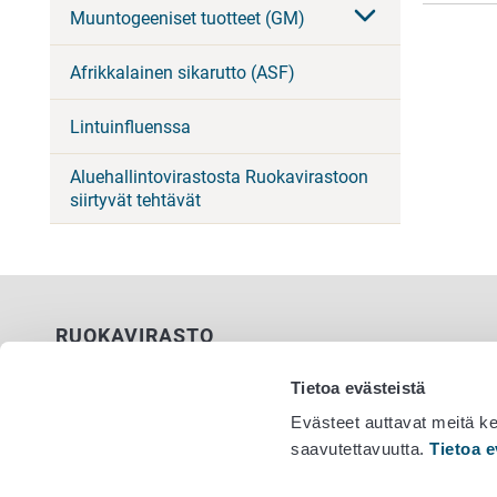
Muuntogeeniset tuotteet (GM)
Afrikkalainen sikarutto (ASF)
Lintuinfluenssa
Aluehallintovirastosta Ruokavirastoon
siirtyvät tehtävät
RUOKAVIRASTO
PL 100
Tietoa evästeistä
00027 RUOKAVIRASTO
Evästeet auttavat meitä k
saavutettavuutta.
Tietoa e
Yhteystiedot
Vaihde 029
Palaute