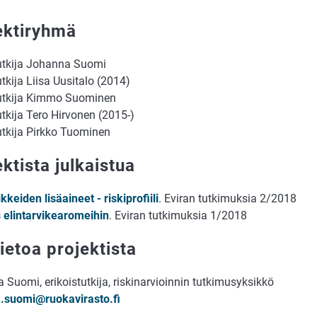
ektiryhmä
tutkija Johanna Suomi
utkija Liisa Uusitalo (2014)
tutkija Kimmo Suominen
utkija Tero Hirvonen (2015-)
utkija Pirkko Tuominen
ktista julkaistua
ikkeiden lisäaineet - riskiprofiili
. Eviran tutkimuksia 2/2018
 elintarvikearomeihin
. Eviran tutkimuksia 1/2018
ietoa projektista
Suomi, erikoistutkija, riskinarvioinnin tutkimusyksikkö
.suomi@ruokavirasto.fi