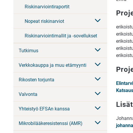
Riskinarviointiraportit
Proj
Nopeat riskinarviot
erikois
erikoist
Riskinarviointimallit ja -sovellukset
erikois
erikoist
Tutkimus
erikoist
Verkkokauppa ja muu etämyynti
Proje
Rikosten torjunta
Elintarv
Katsaus
Valvonta
Lisät
Yhteistyö EFSAn kanssa
Johanna 
Mikrobilääkeresistenssi (AMR)
johanna