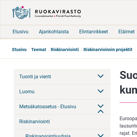
Etusivu
Ajankohtaista
Elintarvikkeet
Eläimet
Etusivu
Teemat
Riskinarviointi
Riskinarvioinnin projektit
Suo
Tuonti ja vienti
kum
Luomu
Metsäkatoasetus - Etusivu
Euroopa
Riskinarviointi
lausunto
rajat. E
Riskinarviointiuutisia