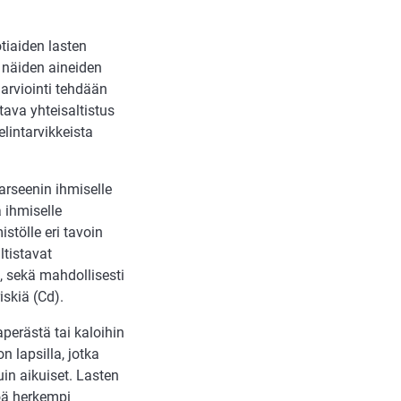
tiaiden lasten
o näiden aineiden
narviointi tehdään
tava yhteisaltistus
elintarvikkeista
arseenin ihmiselle
 ihmiselle
stölle eri tavoin
ltistavat
), sekä mahdollisesti
iskiä (Cd).
aperästä tai kaloihin
n lapsilla, jotka
n aikuiset. Lasten
öä herkempi