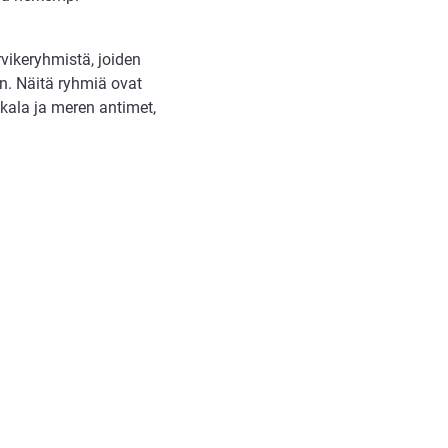
rvikeryhmistä, joiden
än. Näitä ryhmiä ovat
t, kala ja meren antimet,