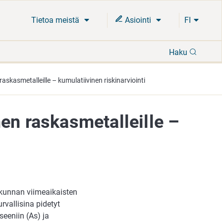
Tietoa meistä
Asiointi
FI
Hae
Haku
askasmetalleille – kumulatiivinen riskinarviointi
en raskasmetalleille –
akunnan viimeaikaisten
rvallisina pidetyt
seeniin (As) ja