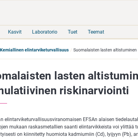
Siirry
Siirry
suoraan
koko
sisältöön
sivuston
hakuun
Kasvit
Laboratorio
Tuet
Teemat
Kemiallinen elintarviketurvallisuus
Suomalaisten lasten altistuminen r
malaisten lasten altistumin
ulatiivinen riskinarviointi
n elintarviketurvallisuusviranomaisen EFSAn alaisen tiedelaut
jen mukaan raskasmetallien saanti elintarvikkeista voi ylittää tu
rityisesti on kiinnitetty huomiota kadmiumiin (Cd), lyijyyn (Pb), ar