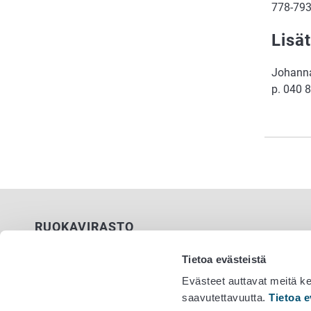
778-79
Lisät
Johanna
p. 040 
RUOKAVIRASTO
PL 100
Tietoa evästeistä
00027 RUOKAVIRASTO
Evästeet auttavat meitä k
saavutettavuutta.
Tietoa e
Yhteystiedot
Vaihde 029