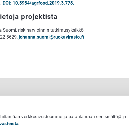
3.
DOI: 10.3934/agrfood.2019.3.778.
ietoja projektista
 Suomi, riskinarvioinnin tutkimusyksikkö.
822 5629,
johanna.suomi@ruokavirasto.fi
ehittämään verkkosivustoamme ja parantamaan sen sisältöjä ja
västeistä
 530 0400