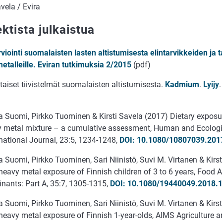
avela / Evira
ktista julkaistua
rviointi suomalaisten lasten altistumisesta elintarvikkeiden ja
etalleille. Eviran tutkimuksia 2/2015
(pdf)
aiset tiivistelmät suomalaisten altistumisesta.
Kadmium
.
Lyijy
 Suomi, Pirkko Tuominen & Kirsti Savela (2017) Dietary exposur
y metal mixture – a cumulative assessment, Human and Ecologi
national Journal, 23:5, 1234-1248,
DOI: 10.1080/10807039.201
Suomi, Pirkko Tuominen, Sari Niinistö, Suvi M. Virtanen & Kirs
heavy metal exposure of Finnish children of 3 to 6 years, Food A
nants: Part A, 35:7, 1305-1315,
DOI: 10.1080/19440049.2018.
Suomi, Pirkko Tuominen, Sari Niinistö, Suvi M. Virtanen & Kirs
heavy metal exposure of Finnish 1-year-olds, AIMS Agriculture a