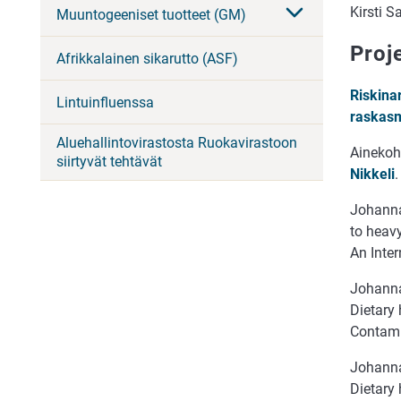
Kirsti S
Muuntogeeniset tuotteet (GM)
Proje
Afrikkalainen sikarutto (ASF)
Riskina
Lintuinfluenssa
raskasm
Aluehallintovirastosta Ruokavirastoon
Ainekoht
siirtyvät tehtävät
Nikkeli
.
Johanna
to heav
An Inter
Johanna 
Dietary 
Contami
Johanna 
Dietary 