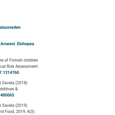
 talousveden
.
Arseeni
.
Elohopea
.
e of Finnish children
cal Risk Assessment:
7.1314760
ti Savela (2018)
dditives &
1480065
ti Savela (2019)
nd Food, 2019, 4(3):