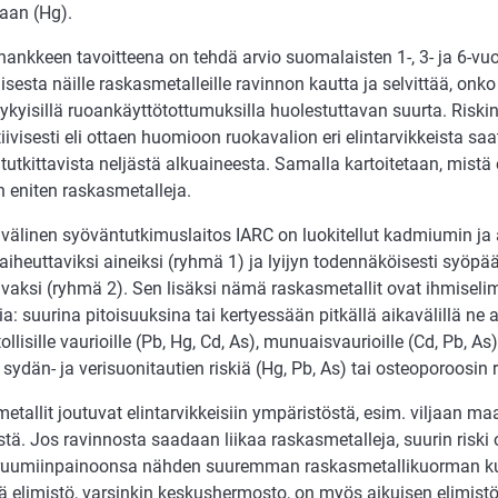
aan (Hg).
ankkeen tavoitteena on tehdä arvio suomalaisten 1-, 3- ja 6-vuo
isesta näille raskasmetalleille ravinnon kautta ja selvittää, onk
ykyisillä ruoankäyttötottumuksilla huolestuttavan suurta. Riski
ivisesti eli ottaen huomioon ruokavalion eri elintarvikkeista saa
 tutkittavista neljästä alkuaineesta. Samalla kartoitetaan, mistä 
 eniten raskasmetalleja.
välinen syöväntutkimuslaitos IARC on luokitellut kadmiumin ja 
iheuttaviksi aineiksi (ryhmä 1) ja lyijyn todennäköisesti syöpää
vaksi (ryhmä 2). Sen lisäksi nämä raskasmetallit ovat ihmiselimi
sia: suurina pitoisuuksina tai kertyessään pitkällä aikavälillä ne a
llisille vaurioille (Pb, Hg, Cd, As), munuaisvaurioille (Cd, Pb, As
 sydän- ja verisuonitautien riskiä (Hg, Pb, As) tai osteoporoosin r
tallit joutuvat elintarvikkeisiin ympäristöstä, esim. viljaan ma
stä. Jos ravinnosta saadaan liikaa raskasmetalleja, suurin riski o
ruumiinpainoonsa nähden suuremman raskasmetallikuorman kui
vä elimistö, varsinkin keskushermosto, on myös aikuisen elimist