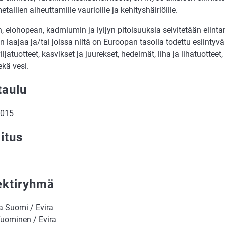
tallien aiheuttamille vaurioille ja kehityshäiriöille.
, elohopean, kadmiumin ja lyijyn pitoisuuksia selvitetään elinta
n laajaa ja/tai joissa niitä on Euroopan tasolla todettu esiintyv
 viljatuotteet, kasvikset ja juurekset, hedelmät, liha ja lihatuottee
kä vesi.
taulu
2015
itus
ektiryhmä
 Suomi / Evira
Tuominen / Evira