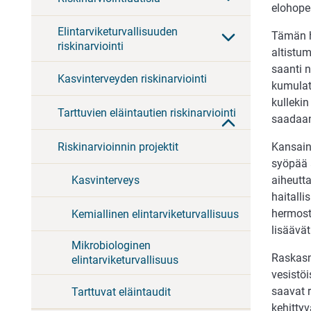
elohope
Elintarviketurvallisuuden
Tämän h
riskinarviointi
altistum
saanti n
Kasvinterveyden riskinarviointi
kumulati
kullekin
Tarttuvien eläintautien riskinarviointi
saadaan
Riskinarvioinnin projektit
Kansain
syöpää a
Kasvinterveys
aiheutta
haitalli
hermosto
Kemiallinen elintarviketurvallisuus
lisäävät
Mikrobiologinen
Raskasme
elintarviketurvallisuus
vesistöi
saavat 
Tarttuvat eläintaudit
kehitty