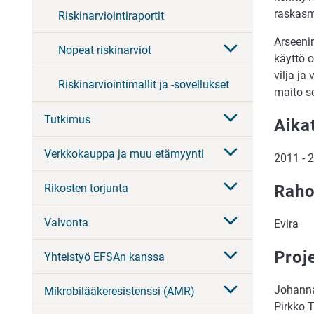
raskasme
Riskinarviointiraportit
Arseenin
Nopeat riskinarviot
käyttö o
vilja ja
Riskinarviointimallit ja -sovellukset
maito se
Tutkimus
Aika
Verkkokauppa ja muu etämyynti
2011 - 
Rikosten torjunta
Raho
Valvonta
Evira
Proj
Yhteistyö EFSAn kanssa
Johanna
Mikrobilääkeresistenssi (AMR)
Pirkko 