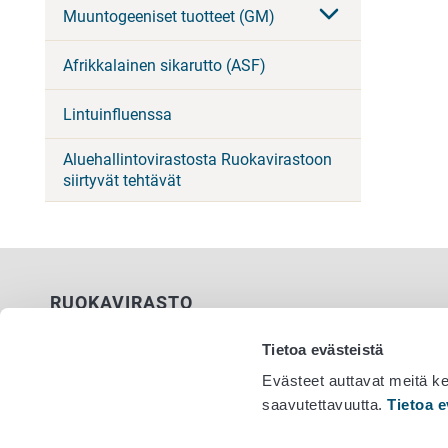
Muuntogeeniset tuotteet (GM)
Afrikkalainen sikarutto (ASF)
Lintuinfluenssa
Aluehallintovirastosta Ruokavirastoon
siirtyvät tehtävät
RUOKAVIRASTO
PL 100
Tietoa evästeistä
00027 RUOKAVIRASTO
Evästeet auttavat meitä k
saavutettavuutta.
Tietoa e
Yhteystiedot
Vaihde 029
Palaute