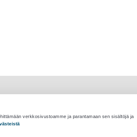
ehittämään verkkosivustoamme ja parantamaan sen sisältöjä ja
västeistä
 530 0400