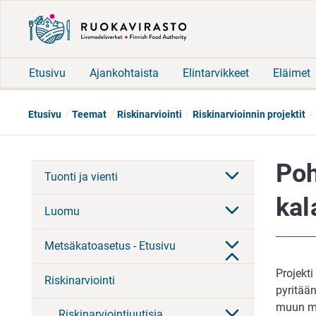
Etusivu
Ajankohtaista
Elintarvikkeet
Eläimet
Etusivu
Teemat
Riskinarviointi
Riskinarvioinnin projektit
Poh
Tuonti ja vienti
kal
Luomu
Metsäkatoasetus - Etusivu
Projekti
Riskinarviointi
pyritää
muun mua
Riskinarviointiuutisia