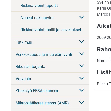
Sveinn M
Riskinarviointiraportit
Karin Ös
Marco F
Nopeat riskinarviot
Aika
Riskinarviointimallit ja -sovellukset
2009-2
Tutkimus
Raho
Verkkokauppa ja muu etämyynti
Nordic 
Rikosten torjunta
Lisät
Valvonta
Pirkko 
Yhteistyö EFSAn kanssa
Mikrobilääkeresistenssi (AMR)