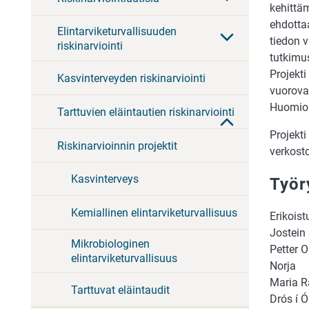
kehittäm
ehdottaa
Elintarviketurvallisuuden
tiedon v
riskinarviointi
tutkimus
Projekti
Kasvinterveyden riskinarviointi
vuorovai
Huomioit
Tarttuvien eläintautien riskinarviointi
Projekti
Riskinarvioinnin projektit
verkost
Kasvinterveys
Työ
Kemiallinen elintarviketurvallisuus
Erikois
Jostein
Mikrobiologinen
Petter 
elintarviketurvallisuus
Norja
Maria R
Tarttuvat eläintaudit
Drós í Ó