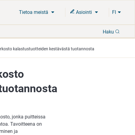
Tietoa meistä
Asiointi
FI
Hae
Haku
rkosto kalastustuotteiden kestävästä tuotannosta
kosto
 tuotannosta
kosto, jonka puitteissa
ntoa. Tavoitteena on
aminen ja