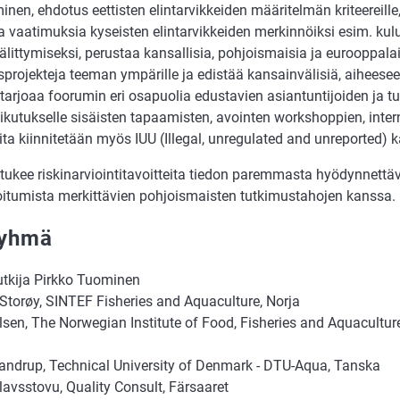
inen, ehdotus eettisten elintarvikkeiden määritelmän kriteereille,
 vaatimuksia kyseisten elintarvikkeiden merkinnöiksi esim. kulut
älittymiseksi, perustaa kansallisia, pohjoismaisia ja eurooppala
projekteja teeman ympärille ja edistää kansainvälisiä, aiheeseen
 tarjoaa foorumin eri osapuolia edustavien asiantuntijoiden ja tu
kutukselle sisäisten tapaamisten, avointen workshoppien, intern
a kiinnitetään myös IUU (Illegal, unregulated and unreported) ka
 tukee riskinarviointitavoitteita tiedon paremmasta hyödynnett
oitumista merkittävien pohjoismaisten tutkimustahojen kanssa.
ryhmä
tutkija Pirkko Tuominen
 Storøy, SINTEF Fisheries and Aquaculture, Norja
Olsen, The Norwegian Institute of Food, Fisheries and Aquacultu
andrup, Technical University of Denmark - DTU-Aqua, Tanska
lavsstovu, Quality Consult, Färsaaret