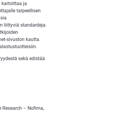
 kartoittaa ja
tajalle tarpeellisen
isia
 liittyviä standardeja.
tkijoiden
et-sivuston kautta.
lastustuotteisiin.
ävyydestä sekä edistää
re Research – Nofima,