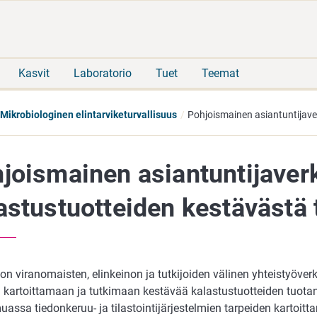
Siirry
Siirry
suoraan
koko
sisältöön
sivuston
hakuun
Kasvit
Laboratorio
Tuet
Teemat
Mikrobiologinen elintarviketurvallisuus
Pohjoismainen asiantuntijave
joismainen asiantuntijaver
astustuotteiden kestävästä
 on viranomaisten, elinkeinon ja tutkijoiden välinen yhteistyöver
n kartoittamaan ja tutkimaan kestävää kalastustuotteiden tuota
ssa tiedonkeruu- ja tilastointijärjestelmien tarpeiden kartoitt