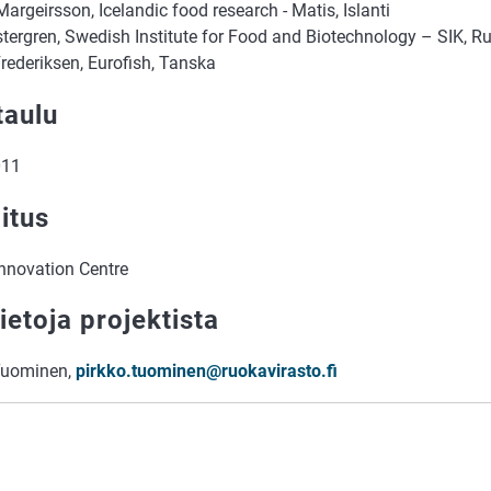
argeirsson, Icelandic food research - Matis, Islanti
tergren, Swedish Institute for Food and Biotechnology – SIK, Ru
rederiksen, Eurofish, Tanska
taulu
011
itus
Innovation Centre
ietoja projektista
Tuominen,
pirkko.tuominen@ruokavirasto.fi