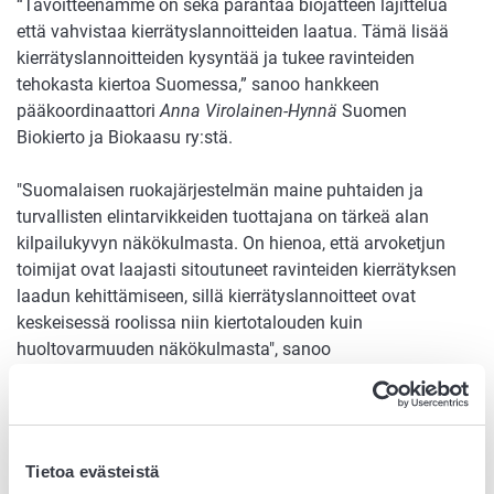
“Tavoitteenamme on sekä parantaa biojätteen lajittelua
että vahvistaa kierrätyslannoitteiden laatua. Tämä lisää
kierrätyslannoitteiden kysyntää ja tukee ravinteiden
tehokasta kiertoa Suomessa,” sanoo hankkeen
pääkoordinaattori
Anna Virolainen-Hynnä
Suomen
Biokierto ja Biokaasu ry:stä.
"Suomalaisen ruokajärjestelmän maine puhtaiden ja
turvallisten elintarvikkeiden tuottajana on tärkeä alan
kilpailukyvyn näkökulmasta. On hienoa, että arvoketjun
toimijat ovat laajasti sitoutuneet ravinteiden kierrätyksen
laadun kehittämiseen, sillä kierrätyslannoitteet ovat
keskeisessä roolissa niin kiertotalouden kuin
huoltovarmuuden näkökulmasta", sanoo
vastuullisuusjohtaja
Satumaija Levón
Elintarviketeollisuusliitto ry:stä.
Hankkeen ytimessä on biojätepohjaisten
Tietoa evästeistä
kierrätyslannoitteiden laadun ja hyväksyttävyyden