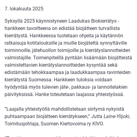
7. lokakuuta 2025
Syksyllä 2025 käynnistyneen Laadukas Biokierrätys -
hankkeen tavoitteena on edistää biojätteen turvallista
kierrätystä. Hankkeessa tuotetaan ohjeita ja käytännön
ratkaisuja kotitalouksille ja muille biojätettä synnyttäville
toiminnoille, jätehuollon toimijoille ja kierrätyslannotteiden
valmistajille. Toimenpiteillä pyritään lisäämään biojätteistä
valmistettavien kierrätyslannoitteiden kysyntää sekä
edistämään tehokkaampaa ja laadukkaampaa ravinteiden
kierrätystä Suomessa. Hankkeen tuloksia voidaan
hyödyntää myös tulevien jäte-, pakkaus- ja lannoitelakien
päivityksissä. Hanke toteutetaan laajassa yhteistyössä.
”Laajalla yhteistyöllä mahdollistetaan siirtymä nykyistä
puhtaampaan biojätteen kierrätykseen,”
Jutta Laine-Ylijoki
,
Toimitusjohtaja, Suomen Kiertovoima ry KIVO.