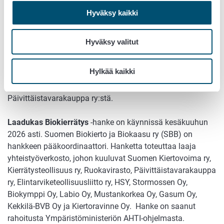
“Kauppa valitsee yhteistyökumppaneikseen laitoksia, joilla
Hyväksy kaikki
on käytössään luotettavat toimintamallit kaupan biojätteen
käsittelemiseksi. Laadukkaiden kierrätystuotteiden käyttö
on turvallista ja ympäristön kannalta kestävää. Vaikka
Hyväksy valitut
kaupan biojätteen osuus laitosten syötteistä jääkin
muutamaan prosenttiin, sillä on tulevaisuudessakin oma
Hylkää kaikki
paikallinen merkityksensä ravinteiden kierrätyksen
kokonaisuudessa”, sanoo johtaja
Ilkka Nieminen
Päivittäistavarakauppa ry:stä.
Laadukas Biokierrätys
-hanke on käynnissä kesäkuuhun
2026 asti. Suomen Biokierto ja Biokaasu ry (SBB) on
hankkeen pääkoordinaattori. Hanketta toteuttaa laaja
yhteistyöverkosto, johon kuuluvat Suomen Kiertovoima ry,
Kierrätysteollisuus ry, Ruokavirasto, Päivittäistavarakauppa
ry, Elintarviketeollisuusliitto ry, HSY, Stormossen Oy,
Biokymppi Oy, Labio Oy, Mustankorkea Oy, Gasum Oy,
Kekkilä-BVB Oy ja Kiertoravinne Oy. Hanke on saanut
rahoitusta Ympäristöministeriön AHTI-ohjelmasta.