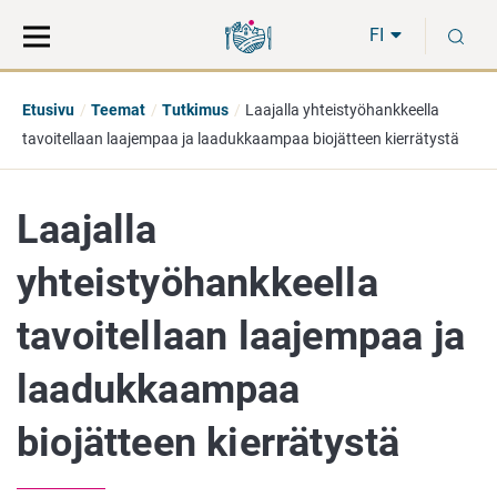
Siirry
Siirry
H
suoraan
koko
FI
sisältöön
sivuston
hakuun
Etusivu
Teemat
Tutkimus
Laajalla yhteistyöhankkeella
tavoitellaan laajempaa ja laadukkaampaa biojätteen kierrätystä
Laajalla
yhteistyöhankkeella
tavoitellaan laajempaa ja
laadukkaampaa
biojätteen kierrätystä