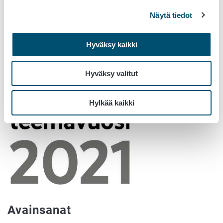
johanna.makela@ruokavirasto.fi
, puhelin 040 771 5972
Näytä tiedot
Lisätietoja tutkimusseminaarin aiheesta:
Hyväksy kaikki
tutkimusprofessori Jukka Ranta, Riskinarvioinnin yksikkö,
jukka.ranta@ruokavirasto.fi
, puhelin 040 489 3374
Hyväksy valitut
Hylkää kaikki
Avainsanat