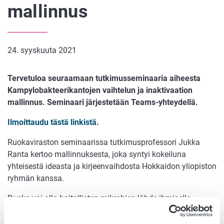
mallinnus
24. syyskuuta 2021
Tervetuloa seuraamaan tutkimusseminaaria aiheesta
Kampylobakteerikantojen vaihtelun ja inaktivaation
mallinnus. Seminaari järjestetään Teams-yhteydellä.
Ilmoittaudu tästä linkistä.
Ruokaviraston seminaarissa tutkimusprofessori Jukka
Ranta kertoo mallinnuksesta, joka syntyi kokeiluna
yhteisestä ideasta ja kirjeenvaihdosta Hokkaidon yliopiston
ryhmän kanssa.
Ruoka voi olla haitallisten mikrobien lähde ihmiselle.
Kampylobakteerien säilyvyys vaihtelee bakteerikannoittain
olosuhteiden mukaan, joten niiden inaktivoitumisen