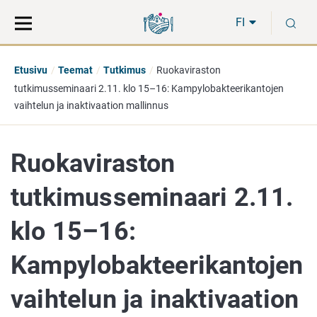
Siirry
Siirry
H
suoraan
koko
FI
sisältöön
sivuston
hakuun
Etusivu
Teemat
Tutkimus
Ruokaviraston
tutkimusseminaari 2.11. klo 15–16: Kampylobakteerikantojen
vaihtelun ja inaktivaation mallinnus
Ruokaviraston
tutkimusseminaari 2.11.
klo 15–16:
Kampylobakteerikantojen
vaihtelun ja inaktivaation