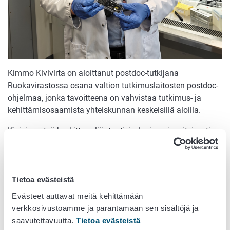
Kimmo Kivivirta on aloittanut postdoc-tutkijana
Ruokavirastossa osana valtion tutkimuslaitosten postdoc-
ohjelmaa, jonka tavoitteena on vahvistaa tutkimus- ja
kehittämisosaamista yhteiskunnan keskeisillä aloilla.
Kivivirran työ keskittyy eläintautivirologiaan ja erityisesti
siihen, miten uusimmat sekvensointiteknologiat voidaan
valjastaa diagnostiikan tueksi.
– Sekvensointiteknologiat ovat keskeisessä roolissa
Tietoa evästeistä
eläintautidiagnostiikassa, Kivivirta kertoo.
Evästeet auttavat meitä kehittämään
verkkosivustoamme ja parantamaan sen sisältöjä ja
Ruokavirastossa käytössä ovat jo pitkään olleet Sanger- ja
saavutettavuutta.
Tietoa evästeistä
Illumina-pohjaiset menetelmät, jotka tarjoavat luotettavan