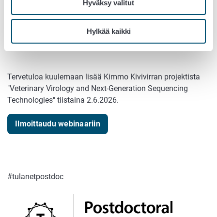
Hyväksy valitut
Uudet teknologiat ja analyysimenetelmät avaavat
mahdollisuuksia entistä tarkempaan ja nopeampaan
eläintautien tunnistamiseen, ja sitä kautta parempaan
Hylkää kaikki
varautumiseen.
Tervetuloa kuulemaan lisää Kimmo Kivivirran projektista
"Veterinary Virology and Next-Generation Sequencing
Technologies" tiistaina 2.6.2026.
Ilmoittaudu webinaariin
#tulanetpostdoc