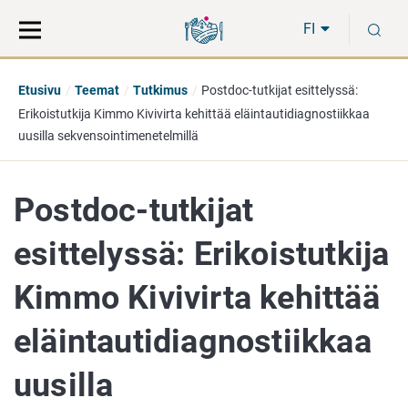
Siirry
Siirry
H
suoraan
koko
FI
sisältöön
sivuston
hakuun
Etusivu
Teemat
Tutkimus
Postdoc-tutkijat esittelyssä:
Erikoistutkija Kimmo Kivivirta kehittää eläintautidiagnostiikkaa
uusilla sekvensointimenetelmillä
Postdoc-tutkijat
esittelyssä: Erikoistutkija
Kimmo Kivivirta kehittää
eläintautidiagnostiikkaa
uusilla