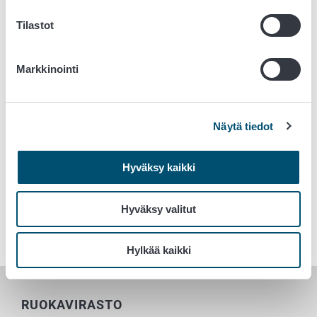
Ruokaviraston tutkimuspostereihin sekä keskustella
Tilastot
tutkimusaiheista vastaavan tutkijan kanssa.
Tutustu
posterinäyttelyyn täällä
.
Markkinointi
Tiedepäivästä myös twiitattiin aihetunnisteella
#RuokavirastoTiede20. Kiitos kaikille osallistujille!
Näytä tiedot
Lisää tietoa Ruokaviraston tutkimustoiminnasta löydät
verkkosivuiltamme
.
Hyväksy kaikki
Avainsanat
Hyväksy valitut
Tieteellinen tutkimus
Hylkää kaikki
RUOKAVIRASTO