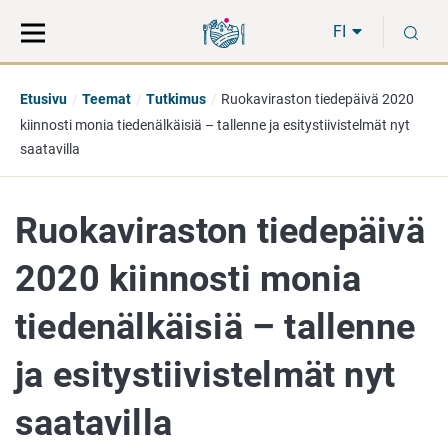
Siirry
Siirry
H
suoraan
koko
FI
sisältöön
sivuston
hakuun
Etusivu
Teemat
Tutkimus
Ruokaviraston tiedepäivä 2020
kiinnosti monia tiedenälkäisiä – tallenne ja esitystiivistelmät nyt
saatavilla
Ruokaviraston tiedepäivä
2020 kiinnosti monia
tiedenälkäisiä – tallenne
ja esitystiivistelmät nyt
saatavilla