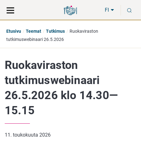
Siirry
Siirry
H
suoraan
koko
FI
sisältöön
sivuston
hakuun
Etusivu
Teemat
Tutkimus
Ruokaviraston
tutkimuswebinaari 26.5.2026
Ruokaviraston
tutkimuswebinaari
26.5.2026 klo 14.30—
15.15
11. toukokuuta 2026