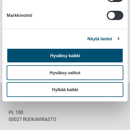
Ilmoittaudu webinaariin
Markkinointi
Tervetuloa mukaan!
Näytä tiedot
Avainsanat
Hyväksy kaikki
Tieteellinen tutkimus
Hyväksy valitut
Hylkää kaikki
RUOKAVIRASTO
PL 100
00027 RUOKAVIRASTO