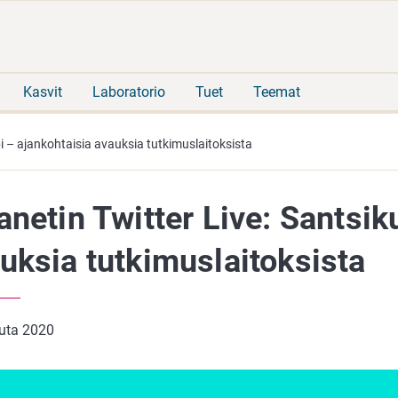
Siirry
Siirry
suoraan
koko
sisältöön
sivuston
hakuun
Kasvit
Laboratorio
Tuet
Teemat
pi – ajankohtaisia avauksia tutkimuslaitoksista
anetin Twitter Live: Santsik
uksia tutkimuslaitoksista
uuta 2020