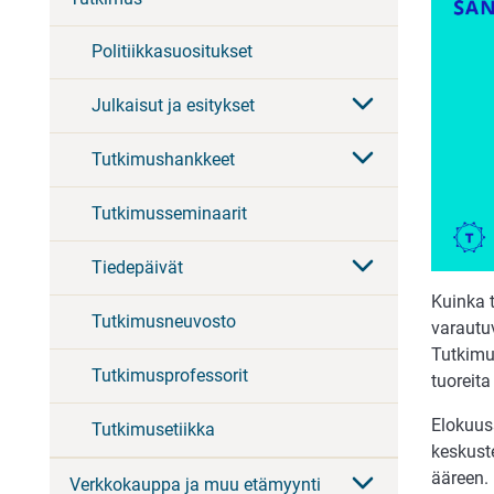
Politiikkasuositukset
Julkaisut ja esitykset
Tutkimushankkeet
Tutkimusseminaarit
Tiedepäivät
Kuinka t
Tutkimusneuvosto
varautu
Tutkimus
Tutkimusprofessorit
tuoreita
Elokuus
Tutkimusetiikka
keskust
ääreen. 
Verkkokauppa ja muu etämyynti