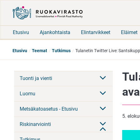
Etusivu
Ajankohtaista
Elintarvikkeet
Eläimet
Etusivu
Teemat
Tutkimus
Tulanetin Twitter Live: Santsikup
Tul
Tuonti ja vienti
ava
Luomu
Metsäkatoasetus - Etusivu
5. elok
Riskinarviointi
Tutkimus