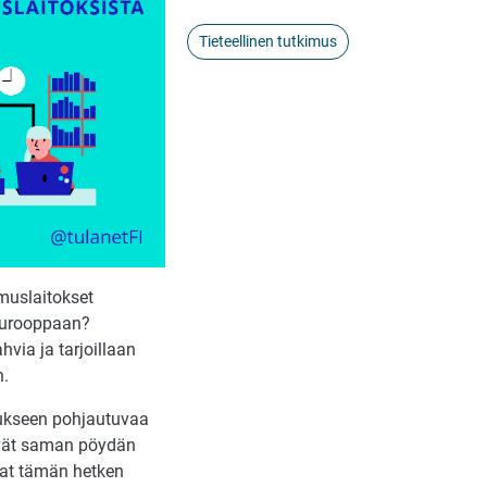
Tieteellinen tutkimus
imuslaitokset
 Eurooppaan?
hvia ja tarjoillaan
n.
mukseen pohjautuvaa
yvät saman pöydän
ivat tämän hetken