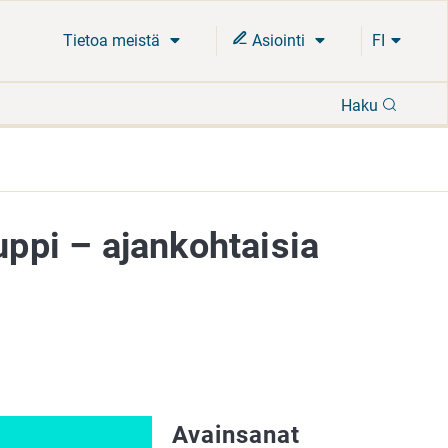
Tietoa meistä
Asiointi
FI
Hae
Haku
uppi – ajankohtaisia
Avainsanat