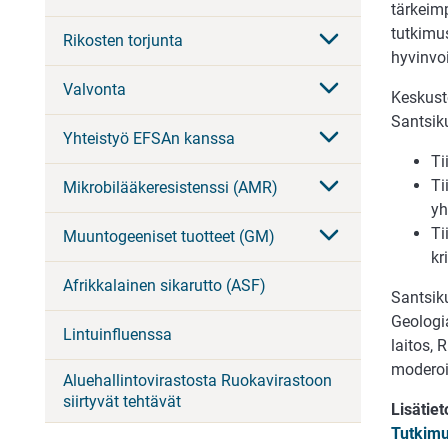
tärkeimp
tutkimu
Rikosten torjunta
hyvinvo
Valvonta
Keskuste
Santsik
Yhteistyö EFSAn kanssa
Ti
Ti
Mikrobilääkeresistenssi (AMR)
yh
Ti
Muuntogeeniset tuotteet (GM)
kr
Afrikkalainen sikarutto (ASF)
Santsik
Geologi
Lintuinfluenssa
laitos, 
moderoi
Aluehallintovirastosta Ruokavirastoon
siirtyvät tehtävät
Lisätiet
Tutkimu