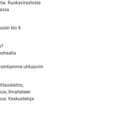
ntia. Ruokavirastosta
massa
uisin klo 9.
e?
eutraalia
invointiamme uhkaaviin
ttauslaitos,
s, Ilmatieteen
skus. Keskusteluja