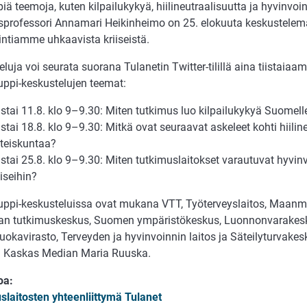
iä teemoja, kuten kilpailukykyä, hiilineutraalisuutta ja hyvinvoi
sprofessori Annamari Heikinheimo on 25. elokuuta keskustele
intiamme uhkaavista kriiseistä.
luja voi seurata suorana Tulanetin Twitter-tilillä aina tiistaiaam
uppi-keskustelujen teemat:
istai 11.8. klo 9–9.30: Miten tutkimus luo kilpailukykyä Suomell
istai 18.8. klo 9–9.30: Mitkä ovat seuraavat askeleet kohti hiilin
teiskuntaa?
istai 25.8. klo 9–9.30: Miten tutkimuslaitokset varautuvat hyv
iiseihin?
uppi-keskusteluissa ovat mukana VTT, Työterveyslaitos, Maanmi
an tutkimuskeskus, Suomen ympäristökeskus, Luonnonvarakesku
Ruokavirasto, Terveyden ja hyvinvoinnin laitos ja Säteilyturvake
 Kaskas Median Maria Ruuska.
oa:
slaitosten yhteenliittymä Tulanet