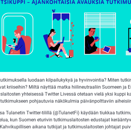
utkimuksella luodaan kilpailukykyä ja hyvinvointia? Miten tutk
vat kriiseihin? Miltä näyttää matka hiilineutraaliin Suomeen ja
laitosten yhteisessä Twitter Livessä otetaan vielä yksi kuppi ka
 tutkimukseen pohjautuvia näkökulmia päivänpolttaviin aiheisii
sa Tulanetin Twitter-tilillä (@TulanetFi) käydään tiukkaa tutki
elua, kun Suomen eturivin tutkimuslaitosten edustajat keräänt
Kahvikupillisen aikana tutkijat ja tutkimuslaitosten johtajat pu