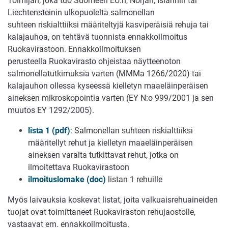
Toimijan, joka tuo Suomeen EU:n, Norjan, Islannin tai
Liechtensteinin ulkopuolelta salmonellan
suhteen riskialttiiksi määriteltyjä kasviperäisiä rehuja tai
kalajauhoa, on tehtävä tuonnista ennakkoilmoitus
Ruokavirastoon. Ennakkoilmoituksen
perusteella Ruokavirasto ohjeistaa näytteenoton
salmonellatutkimuksia varten (MMMa 1266/2020) tai
kalajauhon ollessa kyseessä kielletyn maaeläinperäisen
aineksen mikroskopointia varten (EY N:o 999/2001 ja sen
muutos EY 1292/2005).
lista 1 (pdf)
: Salmonellan suhteen riskialttiiksi
määritellyt rehut ja kielletyn maaeläinperäisen
aineksen varalta tutkittavat rehut, jotka on
ilmoitettava Ruokavirastoon
ilmoituslomake (doc)
listan 1 rehuille
Myös laivauksia koskevat listat, joita valkuaisrehuaineiden
tuojat ovat toimittaneet Ruokaviraston rehujaostolle,
vastaavat em. ennakkoilmoitusta.