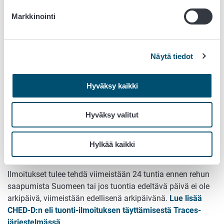
3. maista Suomeen rajatarkastusaseman kautta.
Listalla tuontivaatimukset. Näytteenotto arvioidaan
Markkinointi
eräkohtaisesti.
Hyväksytyt rajatarkastusasemat
(tehostetun
tuontivalvonnan alaiset ei-eläinperäiset rehut) -
List of
Näytä tiedot
Border Control Points (BCPs)
(pdf, 145 kt)
Lista nimetyistä valvontapaikoista -
List of Control
Hyväksy kaikki
Points (CPs)
(pdf, 148 kt)
Alkuperäiset terveystodistukset ja tarpeen mukaan myös
Hyväksy valitut
analyysitodistukset tulee toimittaa rajatarkastusasemalle
ja ilmoittaa erän, johon ne liittyvät, CHEDD-tunnus. CHEDD-
tunnus tulee ilmoittaa s-postilla tiedoksi myös
Hylkää kaikki
virkapostilaatikkoon
rehutuonti@ruokavirasto.fi
Ilmoitukset tulee tehdä viimeistään 24 tuntia ennen rehun
saapumista Suomeen tai jos tuontia edeltävä päivä ei ole
arkipäivä, viimeistään edellisenä arkipäivänä.
Lue lisää
CHED-D:n eli tuonti-ilmoituksen täyttämisestä Traces-
järjestelmässä