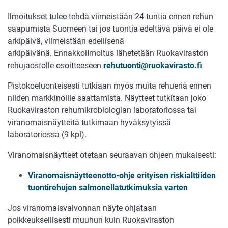
Ilmoitukset tulee tehdä viimeistään 24 tuntia ennen rehun
saapumista Suomeen tai jos tuontia edeltävä päivä ei ole
arkipäivä, viimeistään edellisenä
arkipäivänä.
EnnakkoiImoitus lähetetään Ruokaviraston
rehujaostolle osoitteeseen
rehutuonti@ruokavirasto.fi
Pistokoeluonteisesti tutkiaan myös muita rehueriä ennen
niiden markkinoille saattamista. Näytteet tutkitaan joko
Ruokaviraston rehumikrobiologian laboratoriossa tai
viranomaisnäytteitä tutkimaan hyväksytyissä
laboratoriossa (9 kpl).
Viranomaisnäytteet otetaan seuraavan ohjeen mukaisesti:
Viranomaisnäytteenotto-ohje erityisen riskialttiiden
tuontirehujen salmonellatutkimuksia varten
Jos viranomaisvalvonnan näyte ohjataan
poikkeuksellisesti muuhun kuin Ruokaviraston