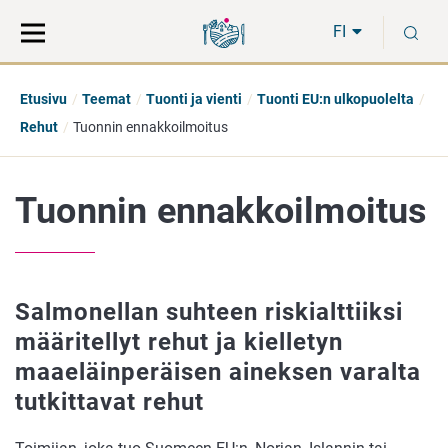
Siirry
Siirry
H
suoraan
koko
FI
sisältöön
sivuston
hakuun
Etusivu
Teemat
Tuonti ja vienti
Tuonti EU:n ulkopuolelta
Rehut
Tuonnin ennakkoilmoitus
Tuonnin ennakkoilmoitus
Salmonellan suhteen riskialttiiksi
määritellyt rehut ja kielletyn
maaeläinperäisen aineksen varalta
tutkittavat rehut