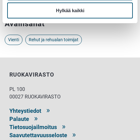
viejärekisterijärjestelmään
Hylkää kaikki
Avainsanat
Vienti
Rehut ja rehualan toimijat
RUOKAVIRASTO
PL 100
00027 RUOKAVIRASTO
Yhteystiedot
Palaute
Tietosuojailmoitus
Saavutettavuusseloste