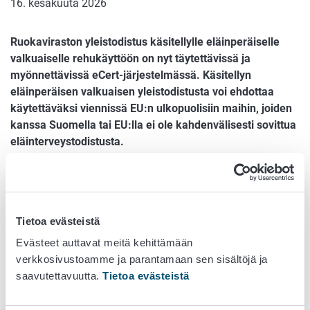
16. kesäkuuta 2026
Ruokaviraston yleistodistus käsitellylle eläinperäiselle
valkuaiselle rehukäyttöön on nyt täytettävissä ja
myönnettävissä eCert-järjestelmässä. Käsitellyn
eläinperäisen valkuaisen yleistodistusta voi ehdottaa
käytettäväksi viennissä EU:n ulkopuolisiin maihin, joiden
kanssa Suomella tai EU:lla ei ole kahdenvälisesti sovittua
eläinterveystodistusta.
Nyt julkaistu todistus korvaa aiemman käsitellyn
eläinperäisen valkuaisen yleistodistuksen 008A.
Ruokavirasto julkaisee kaikki viennin yleistodistukset eCert-
järjestelmässä vuoden 2026 aikana.
Tietoa evästeistä
Evästeet auttavat meitä kehittämään
Jos virallisesti sovittua todistusta ei ole tai siitä ei
verkkosivustoamme ja parantamaan sen sisältöjä ja
parhaillaan neuvotella, viejä voi esimerkiksi yhdessä
saavutettavuutta.
Tietoa evästeistä
maahantuojan kanssa hyväksyttää todistusehdotuksensa
kohdemaan viranomaisilla. Suosittelemme käyttämään