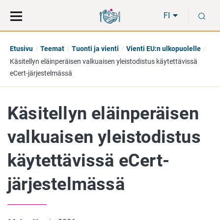
Siirry
Siirry
H
suoraan
koko
FI
sisältöön
sivuston
hakuun
Etusivu
Teemat
Tuonti ja vienti
Vienti EU:n ulkopuolelle
Käsitellyn eläinperäisen valkuaisen yleistodistus käytettävissä
eCert-järjestelmässä
Käsitellyn eläinperäisen
valkuaisen yleistodistus
käytettävissä eCert-
järjestelmässä