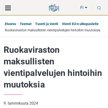
Siirry
Siirry
H
suoraan
koko
FI
sisältöön
sivuston
hakuun
Etusivu
Teemat
Tuonti ja vienti
Vienti EU:n ulkopuolelle
Ruokaviraston maksullisten vientipalvelujen hintoihin muutoksia
Ruokaviraston
maksullisten
vientipalvelujen hintoihin
muutoksia
9. tammikuuta 2024