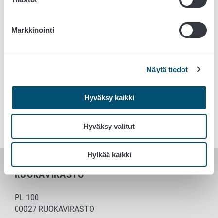
Euraasian talousliiton sekä Yhdysvaltojen
vientivalvontajärjestelmiin kuuluvia laitoksia ja niiden
valvontaa säännöllisesti kohdemaiden vaatimuksesta.
Markkinointi
Uudet hinnat ovat nähtävissä
Ruokaviraston hinnastossa
.
Lisätietoja:
vienti@ruokavirasto.fi
Näytä tiedot
Avainsanat
Hyväksy kaikki
Vienti
Hyväksy valitut
Hylkää kaikki
RUOKAVIRASTO
PL 100
00027 RUOKAVIRASTO