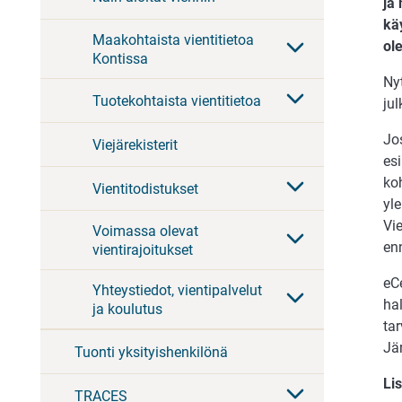
ja
kä
Maakohtaista vientitietoa
ol
Kontissa
Ny
Tuotekohtaista vientitietoa
ju
Jos
Viejärekisterit
es
ko
Vientitodistukset
yle
Vi
Voimassa olevat
enn
vientirajoitukset
eCe
Yhteystiedot, vientipalvelut
hal
ja koulutus
tar
Jä
Tuonti yksityishenkilönä
Lis
TRACES