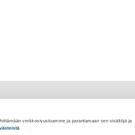
ehittämään verkkosivustoamme ja parantamaan sen sisältöjä ja
västeistä
 530 0400