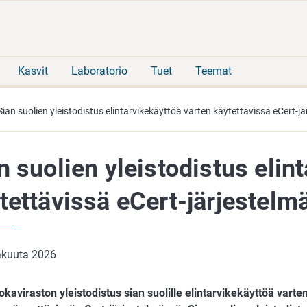
Siirry
Siirry
suoraan
koko
sisältöön
sivuston
hakuun
Kasvit
Laboratorio
Tuet
Teemat
Sian suolien yleistodistus elintarvikekäyttöä varten käytettävissä eCert-j
n suolien yleistodistus elin
tettävissä eCert-järjestelm
äkuuta 2026
kaviraston yleistodistus sian suolille elintarvikekäyttöä varten