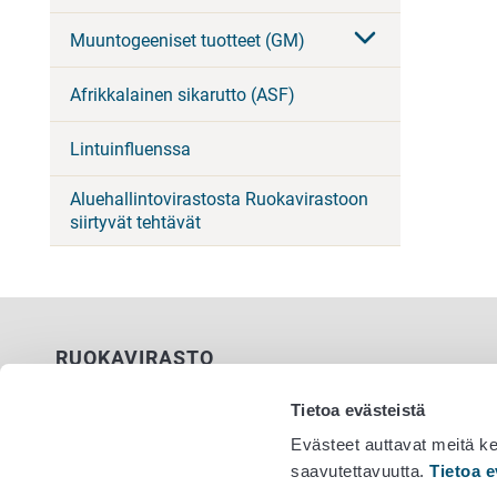
Muuntogeeniset tuotteet (GM)
Afrikkalainen sikarutto (ASF)
Lintuinfluenssa
Aluehallintovirastosta Ruokavirastoon
siirtyvät tehtävät
RUOKAVIRASTO
PL 100
Tietoa evästeistä
00027 RUOKAVIRASTO
Evästeet auttavat meitä k
saavutettavuutta.
Tietoa e
Yhteystiedot
Vaihde 029