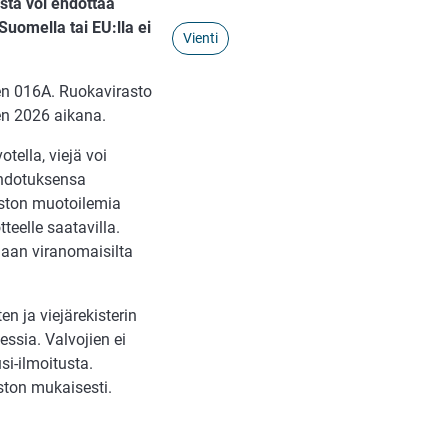
sta voi ehdottaa
Suomella tai EU:lla ei
Vienti
sen 016A. Ruokavirasto
den 2026 aikana.
otella, viejä voi
ehdotuksensa
ston muotoilemia
tteelle saatavilla.
aan viranomaisilta
n ja viejärekisterin
essia. Valvojien ei
si-ilmoitusta.
ston mukaisesti.