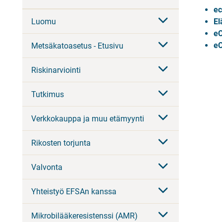
ec
Luomu
El
eC
eC
Metsäkatoasetus - Etusivu
Riskinarviointi
Tutkimus
Verkkokauppa ja muu etämyynti
Rikosten torjunta
Valvonta
Yhteistyö EFSAn kanssa
Mikrobilääkeresistenssi (AMR)