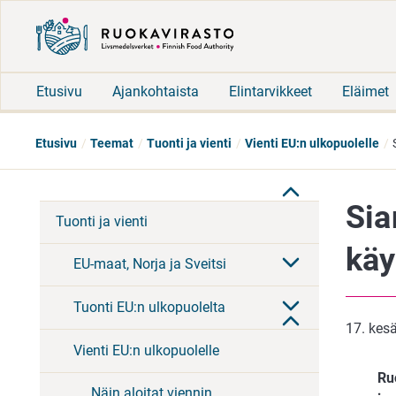
Etusivu
Ajankohtaista
Elintarvikkeet
Eläimet
Etusivu
Teemat
Tuonti ja vienti
Vienti EU:n ulkopuolelle
Sia
Tuonti ja vienti
käy
EU-maat, Norja ja Sveitsi
Tuonti EU:n ulkopuolelta
17. kes
Vienti EU:n ulkopuolelle
Ruo
Näin aloitat viennin