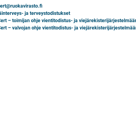
ert@ruokavirasto.fi
äinterveys- ja terveystodistukset
ert – toimijan ohje vientitodistus- ja viejärekisterijärjestelmää
ert – valvojan ohje vientitodistus- ja viejärekisterijärjestelmä