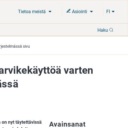
Tietoa meistä
Asiointi
FI
Hae
Haku
ärjestelmässä sivu
tarvikekäyttöä varten
ässä
 on nyt täytettävissä
Avainsanat