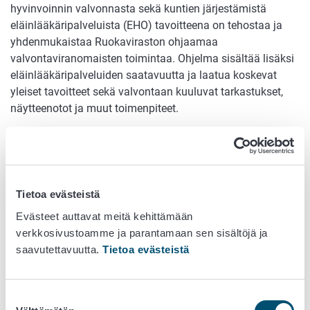
hyvinvoinnin valvonnasta sekä kuntien järjestämistä
eläinlääkäripalveluista (EHO) tavoitteena on tehostaa ja
yhdenmukaistaa Ruokaviraston ohjaamaa
valvontaviranomaisten toimintaa. Ohjelma sisältää lisäksi
eläinlääkäripalveluiden saatavuutta ja laatua koskevat
yleiset tavoitteet sekä valvontaan kuuluvat tarkastukset,
näytteenotot ja muut toimenpiteet.
EHO on osa sekä ympäristöterveydenhuollon yhteistä
valtakunnallista valvontaohjelmaa, että elintarvikeketjun
monivuotista kansallista valvontasuunnitelmaa (VASU).
Tietoa evästeistä
Eläinlääkintähuollon valtakunnallinen ohjelma (EHO) 2015
- 2023
Evästeet auttavat meitä kehittämään
verkkosivustoamme ja parantamaan sen sisältöjä ja
Eläinlääkintähuollon valtakunnallinen ohjelma (EHO)
saavutettavuutta.
Tietoa evästeistä
2015-2024
(pdf)
Eläinlääkintähuollon valtakunnallinen ohjelma (EHO)
Suostumuksen
2015-2025
(pdf)