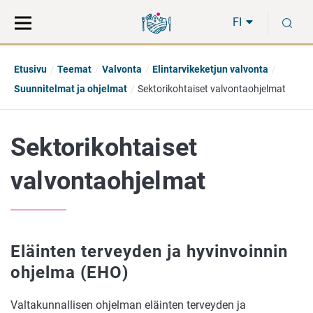
Siirry
Siirry
H
suoraan
koko
FI
sisältöön
sivuston
hakuun
Etusivu
Teemat
Valvonta
Elintarvikeketjun valvonta
Suunnitelmat ja ohjelmat
Sektorikohtaiset valvontaohjelmat
Sektorikohtaiset
valvontaohjelmat
Eläinten terveyden ja hyvinvoinnin
ohjelma (EHO)
Valtakunnallisen ohjelman eläinten terveyden ja