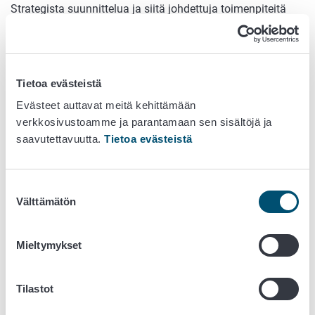
Strategista suunnittelua ja siitä johdettuja toimenpiteitä
täydentää vuosittainen valvontasuunnitelmien ja -tulosten
arviointi. Elintarvikeketjun valvonnassa noudatetaan
toiminnan jatkuvan parantamisen periaatetta. Tämä
tarkoittaa, että asetettuja toimenpidesuunnitelmia
Tietoa evästeistä
arvioidaan ja tarkastellaan vuosittain. Uudelleenarvioinnin
Evästeet auttavat meitä kehittämään
yhteydessä otetaan huomioon muun muassa aikaisemmat
verkkosivustoamme ja parantamaan sen sisältöjä ja
valvontatulokset ja niiden edellyttämät korjaavat
saavutettavuutta.
Tietoa evästeistä
toimenpiteet, mahdolliset auditointihavainnot sekä
lainsäädännön ja toimintaympäristön muutokset.
Suostumuksen
Välttämätön
valinta
Mieltymykset
Tilastot