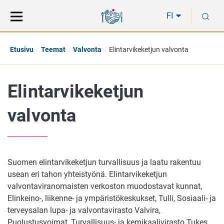
Siirry
Siirry
H
suoraan
koko
FI
sisältöön
sivuston
hakuun
Etusivu
Teemat
Valvonta
Elintarvikeketjun valvonta
Elintarvikeketjun
valvonta
Suomen elintarvikeketjun turvallisuus ja laatu rakentuu
usean eri tahon yhteistyönä. Elintarvikeketjun
valvontaviranomaisten verkoston muodostavat kunnat,
Elinkeino-, liikenne- ja ympäristökeskukset, Tulli, Sosiaali- ja
terveysalan lupa- ja valvontavirasto Valvira,
Puolustusvoimat, Turvallisuus- ja kemikaalivirasto Tukes