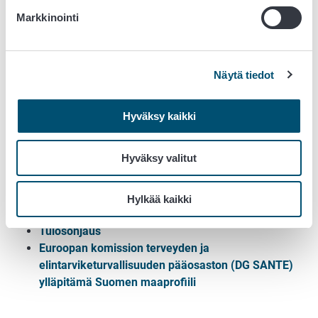
Markkinointi
Jatkuva parantaminen elintarvikeketjun valvonnassa
Näytä tiedot
Lisätietoa
Hyväksy kaikki
Elintarvikeketjun monivuotinen kansallinen
valvontasuunnitelma 2025-2028
Hyväksy valitut
Elintarvikevalvonta
Eläinsuojelun valvonta
Rehuvalvonta
Hylkää kaikki
Eläinlääkäreiden valvonta
Tulosohjaus
Euroopan komission terveyden ja
elintarviketurvallisuuden pääosaston (DG SANTE)
ylläpitämä Suomen maaprofiili