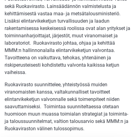
sekä Ruokavirasto. Lainsäädännön valmistelusta ja
kehittämisestä vastaa maa- ja metsätalousministeriö.
Lisäksi elintarvikeketjun turvallisuuden ja laadun
rakentamisessa keskeisessä roolissa ovat alan yritykset ja
toiminnanharjoittajat, järjestöt, muut viranomaiset ja
laboratoriot. Ruokavirasto johtaa, ohjaa ja kehittää
MMM:n hallinnonalalla elintarvikeketjun valvontaa.
Tavoitteena on vaikuttava, tehokas, yhtenäinen ja
riskiperusteisesti kohdistettu valvonta kaikissa ketjun
vaiheissa.
Ruokavirasto suunnittelee, yhteistyössä muiden
viranomaisten kanssa, valtakunnalliset tavoitteet
elintarvikeketjun valvonnalle sekä toimenpiteet niiden
saavuttamiseksi. Toimintaa suunniteltaessa otetaan
huomioon muun muassa toimialan strategiat ja toiminta-
ja taloussuunnitelmat, valtion talousarvio sekä MMM:n ja
Ruokaviraston välinen tulossopimus.