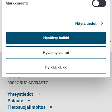
Markkinointi
Lisätietoa
Julkaistut valmiussuunnitelmat sekä Ruokaviraston
Näytä tiedot
webinaarit valmiussuunnitelmista
Hyväksy kaikki
Sivu on viimeksi päivitetty 2.3.2026
Hyväksy valitut
RUOKAVIRASTO
Hylkää kaikki
PL 100
00027 RUOKAVIRASTO
Yhteystiedot
Palaute
Tietosuojailmoitus