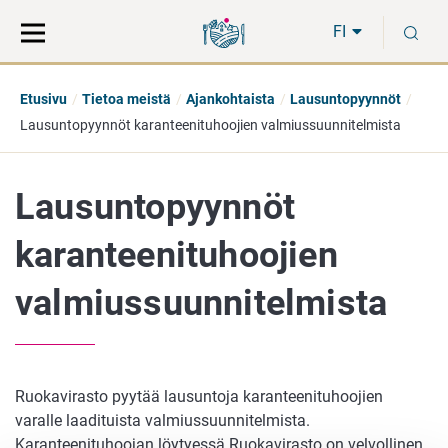
Siirry
Siirry
H
suoraan
koko
FI
sisältöön
sivuston
hakuun
Etusivu
Tietoa meistä
Ajankohtaista
Lausuntopyynnöt
Lausuntopyynnöt karanteenituhoojien valmiussuunnitelmista
Lausuntopyynnöt
karanteenituhoojien
valmiussuunnitelmista
Ruokavirasto pyytää lausuntoja karanteenituhoojien
varalle laadituista valmiussuunnitelmista.
Karanteenituhoojan löytyessä Ruokavirasto on velvollinen