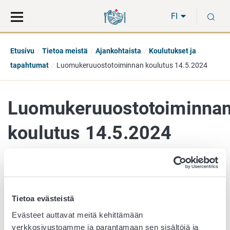
Siirry
Siirry
H
suoraan
koko
FI
sisältöön
sivuston
hakuun
Etusivu
Tietoa meistä
Ajankohtaista
Koulutukset ja
tapahtumat
Luomukeruuostotoiminnan koulutus 14.5.2024
Luomukeruuostotoiminna
koulutus 14.5.2024
9. huhtikuuta 2024
Tietoa evästeistä
Luomukeruuostotoiminnan
Evästeet auttavat meitä kehittämään
koulutus
verkkosivustoamme ja parantamaan sen sisältöjä ja