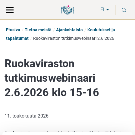
Siirry
Siirry
H
suoraan
koko
FI
sisältöön
sivuston
hakuun
Etusivu
Tietoa meistä
Ajankohtaista
Koulutukset ja
tapahtumat
Ruokaviraston tutkimuswebinaari 2.6.2026
Ruokaviraston
tutkimuswebinaari
2.6.2026 klo 15-16
11. toukokuuta 2026
Ruokaviraston uudet postdoc-tutkijat esittäytyvät tulevissa