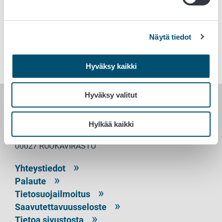
Tervetuloa mukaan!
Näytä tiedot
Hyväksy kaikki
Hyväksy valitut
RUOKAVIRASTO
Hylkää kaikki
PL 100
00027 RUOKAVIRASTO
Yhteystiedot
Palaute
Tietosuojailmoitus
Saavutettavuusseloste
Tietoa sivustosta