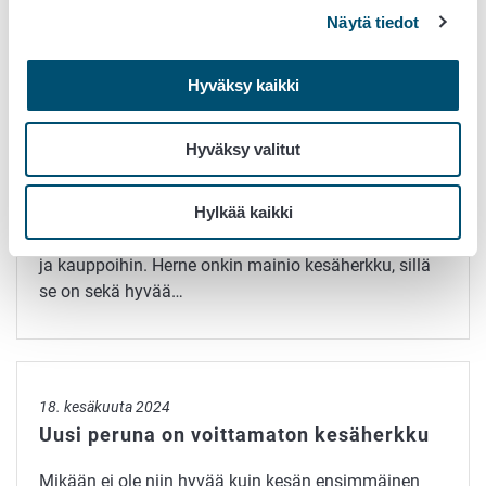
Näytä tiedot
Herne sopii kestävään ruokapöytään
Hyväksy kaikki
25. kesäkuuta 2024
Herne sopii kestävään ruokapöytään
Hyväksy valitut
Kotimaiset herneet löytävät suomalaisten
Hylkää kaikki
kesäpöytään viimeistään heinäkuussa, kun
ensimmäiset uuden sadon herneet saadaan toreille
ja kauppoihin. Herne onkin mainio kesäherkku, sillä
se on sekä hyvää…
Uusi peruna on voittamaton kesäherkku
18. kesäkuuta 2024
Uusi peruna on voittamaton kesäherkku
Mikään ei ole niin hyvää kuin kesän ensimmäinen