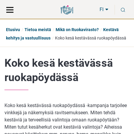
Siirry
Siirry
H
suoraan
koko
FI
sisältöön
sivuston
hakuun
Etusivu
Tietoa meistä
Mikä on Ruokavirasto?
Kestävä
kehitys ja vastuullisuus
Koko kesä kestävässä ruokapöydässä
Koko kesä kestävässä
ruokapöydässä
Koko kesä kestävässä ruokapöydässä -kampanja tarjoilee
vinkkejä ja näkemyksiä ravitsemukseen. Miten tehdä
kestäviä ja terveellisiä valintoja omaan ruokapöytään?
Miten tutut kesäherkut ovat kestäviä valintoja? Aiheissa