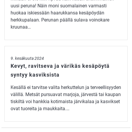
uusi peruna! Näin moni suomalainen varmasti
huokaa iskiessään haarukkansa kesäpöydän
herkkupalaan. Perunan päällä sulava voinokare
kruunaa…
Kevyt, ravitseva ja värikäs kesäpöytä syntyy kasviksista
9. kesäkuuta 2024
Kevyt, ravitseva ja värikäs kesäpöytä
syntyy kasviksista
Kesällä ei tarvitse valita herkuttelun ja terveellisyyden
välillä. Metsät pursuavat marjoja, järvestä tai kaupan
tiskiltä voi hankkia kotimaista järvikalaa ja kasvikset
ovat tuoreita ja maukkaita.…