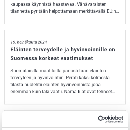
kaupassa käynnistä haastavaa. Vähävaraisten
tilannetta pyritään helpottamaan merkittävällä EU:n…
Eläinten terveydelle ja hyvinvoinnille on Suomessa korkeat
16. heinäkuuta 2024
Eläinten terveydelle ja hyvinvoinnille on
Suomessa korkeat vaatimukset
Suomalaisilla maatiloilla panostetaan eläinten
terveyteen ja hyvinvointiin. Peräti kaksi kolmesta
tilasta huolehtii eläinten hyvinvoinnista jopa
enemmän kuin laki vaatii. Nämä tilat ovat tehneet…
Syömäkelpoinen hävikkiruoka sopii ruoka-apuun
9. heinäkuuta 2024
Syömäkelpoinen hävikkiruoka sopii