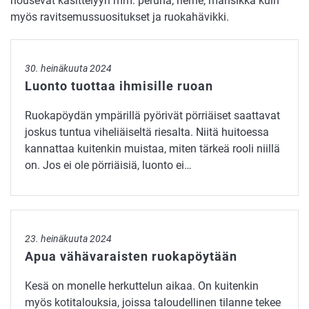
nousevat käsittelyyn mm. peruna, herne, mansikka kuin
myös ravitsemussuositukset ja ruokahävikki.
Luonto tuottaa ihmisille ruoan
30. heinäkuuta 2024
Luonto tuottaa ihmisille ruoan
Ruokapöydän ympärillä pyörivät pörriäiset saattavat
joskus tuntua viheliäiseltä riesalta. Niitä huitoessa
kannattaa kuitenkin muistaa, miten tärkeä rooli niillä
on. Jos ei ole pörriäisiä, luonto ei…
Apua vähävaraisten ruokapöytään
23. heinäkuuta 2024
Apua vähävaraisten ruokapöytään
Kesä on monelle herkuttelun aikaa. On kuitenkin
myös kotitalouksia, joissa taloudellinen tilanne tekee