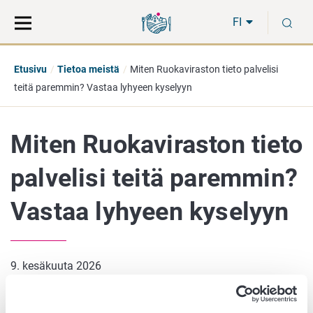
Siirry
Siirry
H
suoraan
koko
FI
sisältöön
sivuston
hakuun
Etusivu
Tietoa meistä
Miten Ruokaviraston tieto palvelisi
teitä paremmin? Vastaa lyhyeen kyselyyn
Miten Ruokaviraston tieto
palvelisi teitä paremmin?
Vastaa lyhyeen kyselyyn
9. kesäkuuta 2026
Haluamme kehittää Ruokaviraston tietopalveluja