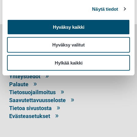
Rinteeseen (etunimi.sukunimi@ruokavirasto.fi)
Näytä tiedot
Hyväksy kaikki
RUOKAVIRASTO
Hyväksy valitut
PL 100
00027 RUOKAVIRASTO
Hylkää kaikki
Yhteystiedot
Palaute
Tietosuojailmoitus
Saavutettavuusseloste
Tietoa sivustosta
Evästeasetukset