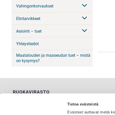
Vahingonkorvaukset
Elintarvikkeet
Asiointi – tuet
Yhteystiedot
Maatalouden ja maaseudun tuet – mistä
on kysymys?
RUOKAVIRASTO
PL 100
Tietoa evästeistä
00027 RUOKAVIRASTO
Evästeet auttavat meitä k