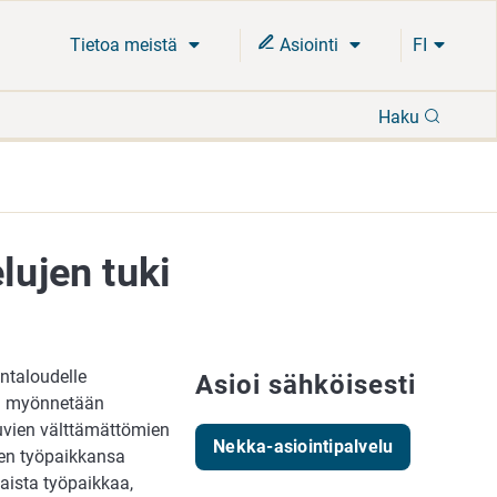
Tietoa meistä
Asiointi
FI
Hae
Haku
lujen tuki
ntaloudelle
Asioi sähköisesti
ki myönnetään
uvien välttämättömien
Nekka-asiointipalvelu
isen työpaikkansa
naista työpaikkaa,