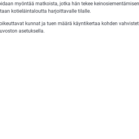
oidaan myöntää matkoista, jotka hän tekee keinosiementämisen
aan kotieläintaloutta harjoittavalle tilalle.
oikeuttavat kunnat ja tuen määrä käyntikertaa kohden vahvistet
euvoston asetuksella.