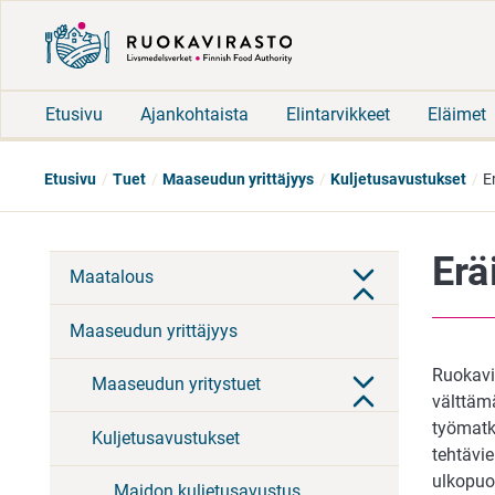
Etusivu
Ajankohtaista
Elintarvikkeet
Eläimet
Etusivu
Tuet
Maaseudun yrittäjyys
Kuljetusavustukset
E
Erä
Maatalous
Maaseudun yrittäjyys
Ruokavi
Maaseudun yritystuet
välttäm
työmatk
Kuljetusavustukset
tehtävie
ulkopuol
Maidon kuljetusavustus