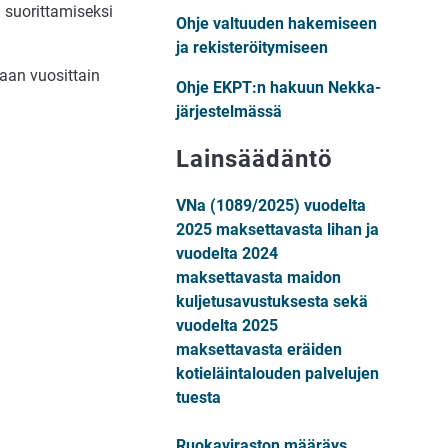
 suorittamiseksi
Ohje valtuuden hakemiseen
ja rekisteröitymiseen
aan vuosittain
Ohje EKPT:n hakuun Nekka-
järjestelmässä
Lainsäädäntö
VNa (1089/2025) vuodelta
2025 maksettavasta lihan ja
vuodelta 2024
maksettavasta maidon
kuljetusavustuksesta sekä
vuodelta 2025
maksettavasta eräiden
kotieläintalouden palvelujen
tuesta
Ruokaviraston määräys