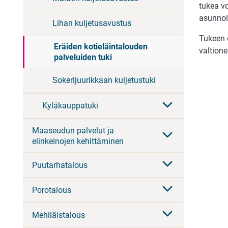
tukea v
asunnolt
Lihan kuljetusavustus
Tukeen 
Eräiden kotieläintalouden
valtion
palveluiden tuki
Sokerijuurikkaan kuljetustuki
Kyläkauppatuki
Maaseudun palvelut ja
elinkeinojen kehittäminen
Puutarhatalous
Porotalous
Mehiläistalous