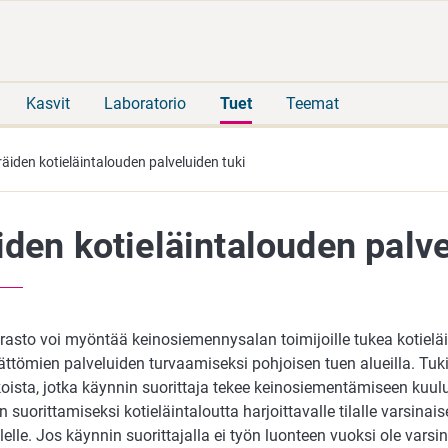
Siirry
Siirry
suoraan
koko
sisältöön
sivuston
hakuun
Kasvit
Laboratorio
Tuet
Teemat
räiden kotieläintalouden palveluiden tuki
iden kotieläintalouden palve
rasto voi myöntää keinosiemennysalan toimijoille tukea kotieläi
ättömien palveluiden turvaamiseksi pohjoisen tuen alueilla. Tu
oista, jotka käynnin suorittaja tekee keinosiementämiseen kuul
n suorittamiseksi kotieläintaloutta harjoittavalle tilalle varsina
elle. Jos käynnin suorittajalla ei työn luonteen vuoksi ole varsi