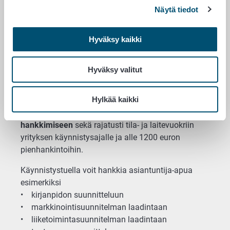
kokeilla uutta liiketoimintaa?
Näytä tiedot
Hyväksy kaikki
Voit saada tukea yritystoiminnan käynnistämiseen,
kokeiluun tai omistajanvaihdoksen suunnitteluun
Hyväksy valitut
maaseutualueilla.
Hylkää kaikki
Käynnistystuki on tarkoitettu ensisijaisesti
ulkopuolisten asiantuntijapalveluiden
hankkimiseen
sekä rajatusti tila- ja laitevuokriin
yrityksen käynnistysajalle ja alle 1200 euron
pienhankintoihin.
Käynnistystuella voit hankkia asiantuntija-apua
esimerkiksi
• kirjanpidon suunnitteluun
• markkinointisuunnitelman laadintaan
• liiketoimintasuunnitelman laadintaan