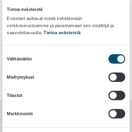
Tietoa evästeistä
Maatilalle, 5 000 tai 10 000 €
Evästeet auttavat meitä kehittämään
verkkosivustoamme ja parantamaan sen sisältöjä ja
saavutettavuutta.
Tietoa evästeistä
OMISTAJANVAIHDOKSEN
SUUNNITTELU
Suostumuksen
Yrityksen ostajalle, 2 500–5 000 €
Välttämätön
valinta
Mieltymykset
Tilastot
Markkinointi
Suunnitteletko yrityksen
perustamista tai haluaisitko