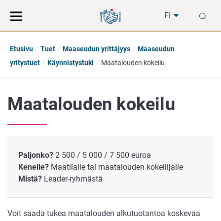
Siirry
Siirry
H
suoraan
koko
FI
sisältöön
sivuston
hakuun
Etusivu
Tuet
Maaseudun yrittäjyys
Maaseudun
yritystuet
Käynnistystuki
Maatalouden kokeilu
Maatalouden kokeilu
Paljonko?
2 500 / 5 000 / 7 500 euroa
Kenelle?
Maatilalle tai maatalouden kokeilijalle
Mistä?
Leader-ryhmästä
Voit saada tukea maatalouden alkutuotantoa koskevaa