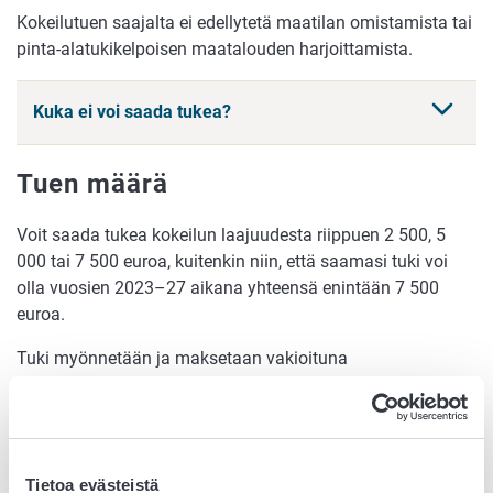
Kokeilutuen saajalta ei edellytetä maatilan omistamista tai
pinta-alatukikelpoisen maatalouden harjoittamista.
Kuka ei voi saada tukea?
Tuen määrä
Voit saada tukea kokeilun laajuudesta riippuen 2 500, 5
000 tai 7 500 euroa, kuitenkin niin, että saamasi tuki voi
olla vuosien 2023–27 aikana yhteensä enintään 7 500
euroa.
Tuki myönnetään ja maksetaan vakioituna
kertakorvauksena, joka tarkoittaa, että tuki maksetaan
yhdessä erässä sen jälkeen, kun olet toteuttanut
tukipäätöksellä sovitut toimenpiteet kokonaisuudessaan
(vakioitu kertakorvaus).
Tietoa evästeistä