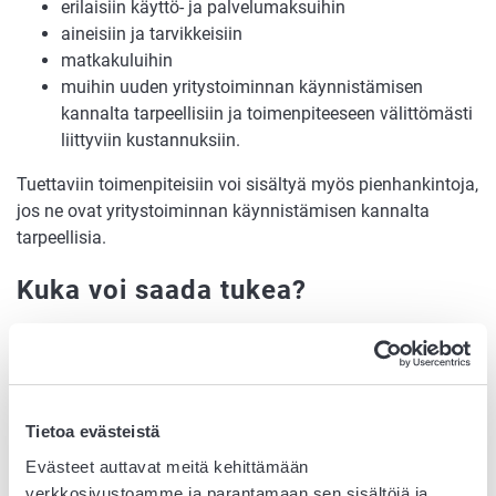
erilaisiin käyttö- ja palvelumaksuihin
aineisiin ja tarvikkeisiin
matkakuluihin
muihin uuden yritystoiminnan käynnistämisen
kannalta tarpeellisiin ja toimenpiteeseen välittömästi
liittyviin kustannuksiin.
Tuettaviin toimenpiteisiin voi sisältyä myös pienhankintoja,
jos ne ovat yritystoiminnan käynnistämisen kannalta
tarpeellisia.
Kuka voi saada tukea?
Tuenhakijana voi olla maatila, jolla on y-tunnus ja joka on
kokoluokaltaan mikroyritys (alle 10 työntekijää ja
vuosiliikevaihto enintään 2 miljoonaa euroa).
Tietoa evästeistä
Tuen määrä
Evästeet auttavat meitä kehittämään
verkkosivustoamme ja parantamaan sen sisältöjä ja