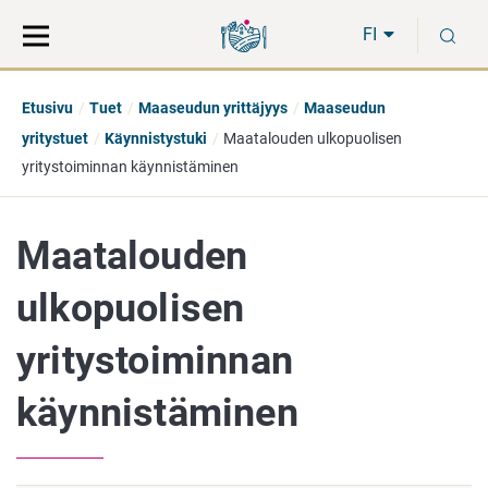
Siirry
Siirry
H
suoraan
koko
FI
sisältöön
sivuston
hakuun
Etusivu
Tuet
Maaseudun yrittäjyys
Maaseudun
yritystuet
Käynnistystuki
Maatalouden ulkopuolisen
yritystoiminnan käynnistäminen
Maatalouden
ulkopuolisen
yritystoiminnan
käynnistäminen