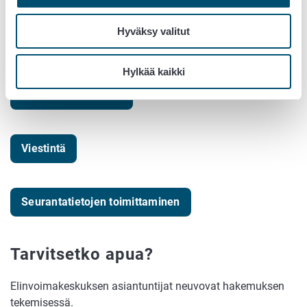
Näin haet maaseudun yritystukea
Hyväksy valitut
Ohjeita tuensaajalle
Hylkää kaikki
Maksun hakeminen
Viestintä
Seurantatietojen toimittaminen
Tarvitsetko apua?
Elinvoimakeskuksen asiantuntijat neuvovat hakemuksen
tekemisessä.