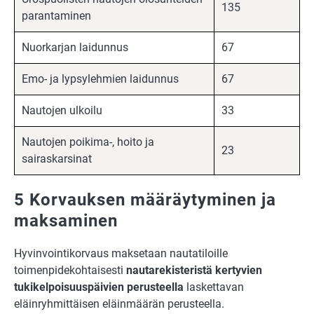
135
parantaminen
Nuorkarjan laidunnus
67
Emo- ja lypsylehmien laidunnus
67
Nautojen ulkoilu
33
Nautojen poikima-, hoito ja
23
sairaskarsinat
5 Korvauksen määräytyminen ja
maksaminen
Hyvinvointikorvaus maksetaan nautatiloille
toimenpidekohtaisesti
nautarekisteristä kertyvien
tukikelpoisuuspäivien perusteella
laskettavan
eläinryhmittäisen eläinmäärän perusteella.