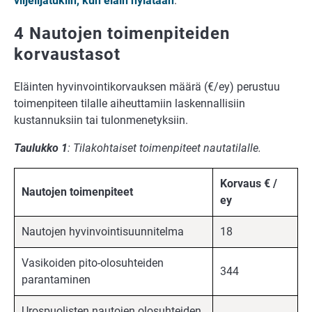
viljelijätukiin, kun eläin hylätään
.
4 Nautojen toimenpiteiden
korvaustasot
Eläinten hyvinvointikorvauksen määrä (€/ey) perustuu
toimenpiteen tilalle aiheuttamiin laskennallisiin
kustannuksiin tai tulonmenetyksiin.
Taulukko 1
: Tilakohtaiset toimenpiteet nautatilalle.
Korvaus € /
Nautojen toimenpiteet
ey
Nautojen hyvinvointisuunnitelma
18
Vasikoiden pito-olosuhteiden
344
parantaminen
Urospuolisten nautojen olosuhteiden