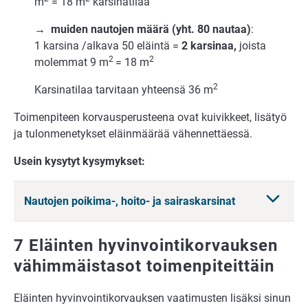
m
= 18 m
karsinatilaa
→ muiden nautojen määrä (yht. 80 nautaa)
:
1 karsina /alkava 50 eläintä =
2 karsinaa,
joista
2
2
molemmat 9 m
= 18 m
2
Karsinatilaa tarvitaan yhteensä 36 m
Toimenpiteen korvausperusteena ovat kuivikkeet, lisätyö
ja tulonmenetykset eläinmäärää vähennettäessä.
Usein kysytyt kysymykset:
Nautojen poikima-, hoito- ja sairaskarsinat
7 Eläinten hyvinvointikorvauksen
vähimmäistasot toimenpiteittäin
Eläinten hyvinvointikorvauksen vaatimusten lisäksi sinun