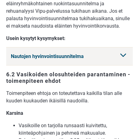
eläinryhmäkohtainen ruokintasuunnitelma ja
rehuanalyysi Vipu-palvelussa tukihaun aikana. Jos et
palauta hyvinvointisuunnitelmaa tukihakuaikana, sinulle
ei makseta naudoista eläinten hyvinvointikorvausta.
Usein kysytyt kysymykset:
Nautojen hyvinvointisuunnitelma
6.2 Vasikoiden olosuhteiden parantaminen -
toimenpiteen ehdot
Toimenpiteen ehtoja on toteutettava kaikilla tilan alle
kuuden kuukauden ikäisillä naudoilla.
Karsina
Vasikoille on tarjolla runsaasti kuivitettu,
kiinteäpohjainen ja pehmeä makuualue.