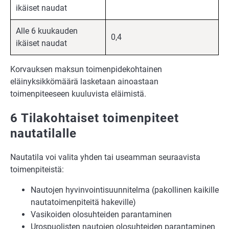
ikäiset naudat
Alle 6 kuukauden
0,4
ikäiset naudat
Korvauksen maksun toimenpidekohtainen
eläinyksikkömäärä lasketaan ainoastaan
toimenpiteeseen kuuluvista eläimistä.
6 Tilakohtaiset toimenpiteet
nautatilalle
Nautatila voi valita yhden tai useamman seuraavista
toimenpiteistä:
Nautojen hyvinvointisuunnitelma (pakollinen kaikille
nautatoimenpiteitä hakeville)
Vasikoiden olosuhteiden parantaminen
Urospuolisten nautojen olosuhteiden parantaminen