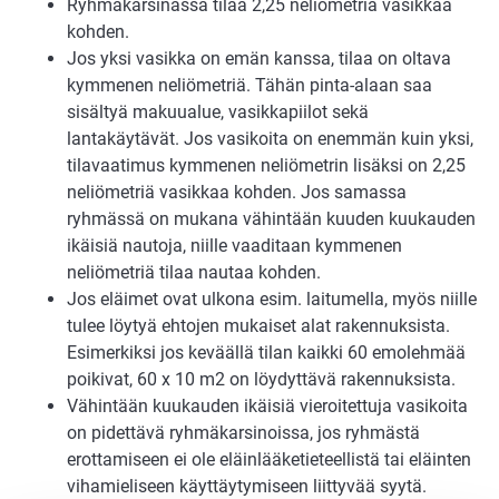
Ryhmäkarsinassa tilaa 2,25 neliömetriä vasikkaa
kohden.
Jos yksi vasikka on emän kanssa, tilaa on oltava
kymmenen neliömetriä. Tähän pinta-alaan saa
sisältyä makuualue, vasikkapiilot sekä
lantakäytävät. Jos vasikoita on enemmän kuin yksi,
tilavaatimus kymmenen neliömetrin lisäksi on 2,25
neliömetriä vasikkaa kohden. Jos samassa
ryhmässä on mukana vähintään kuuden kuukauden
ikäisiä nautoja, niille vaaditaan kymmenen
neliömetriä tilaa nautaa kohden.
Jos eläimet ovat ulkona esim. laitumella, myös niille
tulee löytyä ehtojen mukaiset alat rakennuksista.
Esimerkiksi jos keväällä tilan kaikki 60 emolehmää
poikivat, 60 x 10 m2 on löydyttävä rakennuksista.
Vähintään kuukauden ikäisiä vieroitettuja vasikoita
on pidettävä ryhmäkarsinoissa, jos ryhmästä
erottamiseen ei ole eläinlääketieteellistä tai eläinten
vihamieliseen käyttäytymiseen liittyvää syytä.