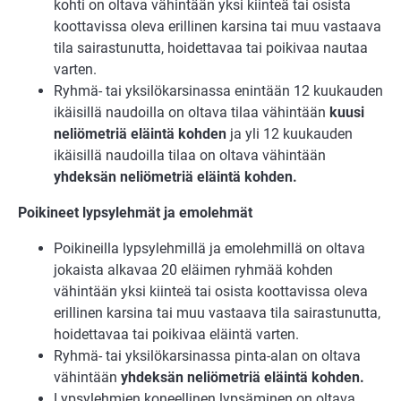
kohti on oltava vähintään yksi kiinteä tai osista
koottavissa oleva erillinen karsina tai muu vastaava
tila sairastunutta, hoidettavaa tai poikivaa nautaa
varten.
Ryhmä- tai yksilökarsinassa enintään 12 kuukauden
ikäisillä naudoilla on oltava tilaa vähintään
kuusi
neliömetriä
eläintä kohden
ja yli 12 kuukauden
ikäisillä naudoilla tilaa on oltava vähintään
yhdeksän neliömetriä
eläintä kohden.
Poikineet lypsylehmät ja emolehmät
Poikineilla lypsylehmillä ja emolehmillä on oltava
jokaista alkavaa 20 eläimen ryhmää kohden
vähintään yksi kiinteä tai osista koottavissa oleva
erillinen karsina tai muu vastaava tila sairastunutta,
hoidettavaa tai poikivaa eläintä varten.
Ryhmä- tai yksilökarsinassa pinta-alan on oltava
vähintään
yhdeksän neliömetriä eläintä kohden.
Lypsylehmien koneellinen lypsäminen on oltava