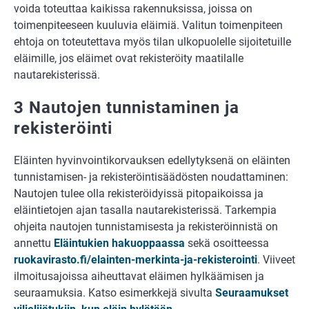
voida toteuttaa kaikissa rakennuksissa, joissa on
toimenpiteeseen kuuluvia eläimiä. Valitun toimenpiteen
ehtoja on toteutettava myös tilan ulkopuolelle sijoitetuille
eläimille, jos eläimet ovat rekisteröity maatilalle
nautarekisterissä.
3 Nautojen tunnistaminen ja
rekisteröinti
Eläinten hyvinvointikorvauksen edellytyksenä on eläinten
tunnistamisen- ja rekisteröintisäädösten noudattaminen:
Nautojen tulee olla rekisteröidyissä pitopaikoissa ja
eläintietojen ajan tasalla nautarekisterissä. Tarkempia
ohjeita nautojen tunnistamisesta ja rekisteröinnistä on
annettu
Eläintukien hakuoppaassa
sekä osoitteessa
ruokavirasto.fi/elainten-merkinta-ja-rekisterointi
. Viiveet
ilmoitusajoissa aiheuttavat eläimen hylkäämisen ja
seuraamuksia. Katso esimerkkejä sivulta
Seuraamukset