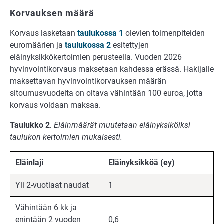
Korvauksen määrä
Korvaus lasketaan
taulukossa 1
olevien toimenpiteiden
euromäärien ja
taulukossa 2
esitettyjen
eläinyksikkökertoimien perusteella. Vuoden 2026
hyvinvointikorvaus maksetaan kahdessa erässä. Hakijalle
maksettavan hyvinvointikorvauksen määrän
sitoumusvuodelta on oltava vähintään 100 euroa, jotta
korvaus voidaan maksaa.
Taulukko 2
. Eläinmäärät muutetaan eläinyksiköiksi
taulukon kertoimien mukaisesti.
Eläinlaji
Eläinyksikköä (ey)
Yli 2-vuotiaat naudat
1
Vähintään 6 kk ja
enintään 2 vuoden
0,6