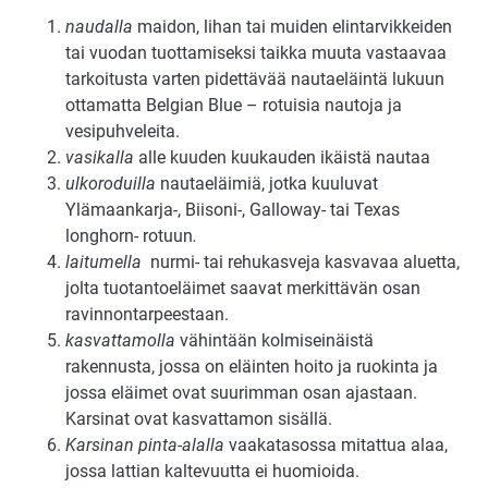
naudalla
maidon, lihan tai muiden elintarvikkeiden
tai vuodan tuottamiseksi taikka muuta vastaavaa
tarkoitusta varten pidettävää nautaeläintä lukuun
ottamatta Belgian Blue – rotuisia nautoja ja
vesipuhveleita.
vasikalla
alle kuuden kuukauden ikäistä nautaa
ulkoroduilla
nautaeläimiä, jotka kuuluvat
Ylämaankarja-, Biisoni-, Galloway- tai Texas
longhorn- rotuun
.
laitumella
nurmi- tai rehukasveja kasvavaa aluetta,
jolta tuotantoeläimet saavat merkittävän osan
ravinnontarpeestaan.
kasvattamolla
vähintään kolmiseinäistä
rakennusta, jossa on eläinten hoito ja ruokinta ja
jossa eläimet ovat suurimman osan ajastaan.
Karsinat ovat kasvattamon sisällä.
Karsinan pinta-alalla
vaakatasossa mitattua alaa,
jossa lattian kaltevuutta ei huomioida.