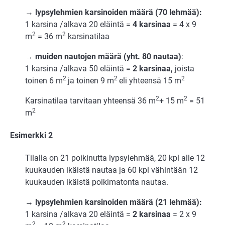
→ lypsylehmien karsinoiden määrä (70 lehmää):
1 karsina /alkava 20 eläintä =
4 karsinaa
= 4 x 9
2
2
m
= 36 m
karsinatilaa
→ muiden nautojen määrä (yht. 80 nautaa)
:
1 karsina /alkava 50 eläintä =
2 karsinaa,
joista
2
2
2
toinen 6 m
ja toinen 9 m
eli yhteensä 15 m
2
2
Karsinatilaa tarvitaan yhteensä 36 m
+ 15 m
= 51
2
m
Esimerkki 2
Tilalla on 21 poikinutta lypsylehmää, 20 kpl alle 12
kuukauden ikäistä nautaa ja 60 kpl vähintään 12
kuukauden ikäistä poikimatonta nautaa.
→ lypsylehmien karsinoiden määrä (21 lehmää):
1 karsina /alkava 20 eläintä =
2 karsinaa
= 2 x 9
2
2