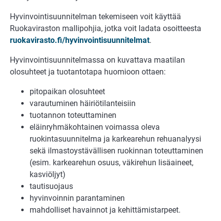
Hyvinvointisuunnitelman tekemiseen voit käyttää
Ruokaviraston mallipohjia, jotka voit ladata osoitteesta
ruokavirasto.fi/hyvinvointisuunnitelmat
.
Hyvinvointisuunnitelmassa on kuvattava maatilan
olosuhteet ja tuotantotapa huomioon ottaen:
pitopaikan olosuhteet
varautuminen häiriötilanteisiin
tuotannon toteuttaminen
eläinryhmäkohtainen voimassa oleva
ruokintasuunnitelma ja karkearehun rehuanalyysi
sekä ilmastoystävällisen ruokinnan toteuttaminen
(esim. karkearehun osuus, väkirehun lisäaineet,
kasviöljyt)
tautisuojaus
hyvinvoinnin parantaminen
mahdolliset havainnot ja kehittämistarpeet.