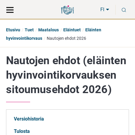
Siirry
Siirry
H
suoraan
koko
FI
sisältöön
sivuston
hakuun
Etusivu
Tuet
Maatalous
Eläintuet
Eläinten
hyvinvointikorvaus
Nautojen ehdot 2026
Nautojen ehdot (eläinten
hyvinvointikorvauksen
sitoumusehdot 2026)
Versiohistoria
Tulosta