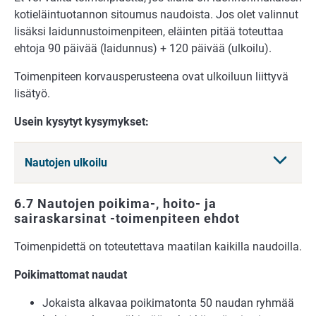
kotieläintuotannon sitoumus naudoista. Jos olet valinnut
lisäksi laidunnustoimenpiteen, eläinten pitää toteuttaa
ehtoja 90 päivää (laidunnus) + 120 päivää (ulkoilu).
Toimenpiteen korvausperusteena ovat ulkoiluun liittyvä
lisätyö.
Usein kysytyt kysymykset:
Nautojen ulkoilu
6.7 Nautojen poikima-, hoito- ja
sairaskarsinat -toimenpiteen ehdot
Toimenpidettä on toteutettava maatilan kaikilla naudoilla.
Poikimattomat naudat
Jokaista alkavaa poikimatonta 50 naudan ryhmää