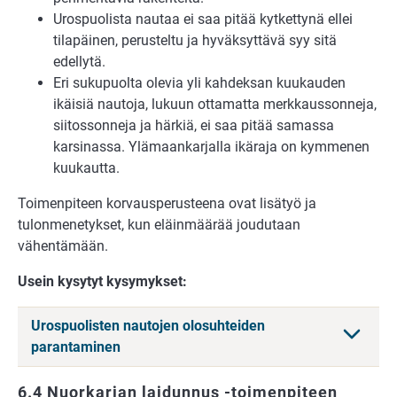
Urospuolista nautaa ei saa pitää kytkettynä ellei
tilapäinen, perusteltu ja hyväksyttävä syy sitä
edellytä.
Eri sukupuolta olevia yli kahdeksan kuukauden
ikäisiä nautoja, lukuun ottamatta merkkaussonneja,
siitossonneja ja härkiä, ei saa pitää samassa
karsinassa. Ylämaankarjalla ikäraja on kymmenen
kuukautta.
Toimenpiteen korvausperusteena ovat lisätyö ja
tulonmenetykset, kun eläinmäärää joudutaan
vähentämään.
Usein kysytyt kysymykset:
Urospuolisten nautojen olosuhteiden
parantaminen
6.4 Nuorkarjan laidunnus -toimenpiteen