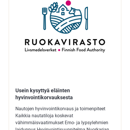
Usein kysyttyä eläinten
hyvinvointikorvauksesta
Nautojen hyvinvointikorvaus ja toimenpiteet
Kaikkia nautatiloja koskevat
vähimmäisvaatimukset Emo- ja lypsylehmien
laidunnus Hyvinvointisuunnitelma Nuorkarjan