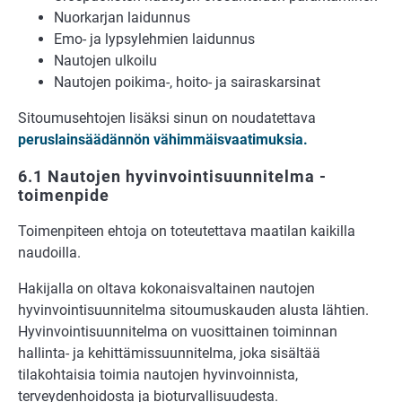
Nuorkarjan laidunnus
Emo- ja lypsylehmien laidunnus
Nautojen ulkoilu
Nautojen poikima-, hoito- ja sairaskarsinat
Sitoumusehtojen lisäksi sinun on noudatettava
peruslainsäädännön vähimmäisvaatimuksia.
6.1 Nautojen hyvinvointisuunnitelma -
toimenpide
Toimenpiteen ehtoja on toteutettava maatilan kaikilla
naudoilla.
Hakijalla on oltava kokonaisvaltainen nautojen
hyvinvointisuunnitelma sitoumuskauden alusta lähtien.
Hyvinvointisuunnitelma on vuosittainen toiminnan
hallinta- ja kehittämissuunnitelma, joka sisältää
tilakohtaisia toimia nautojen hyvinvoinnista,
terveydenhoidosta ja bioturvallisuudesta.