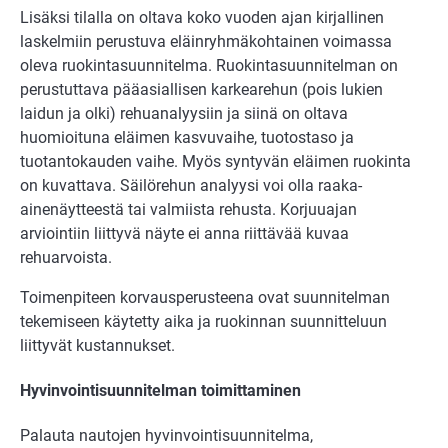
Lisäksi tilalla on oltava koko vuoden ajan kirjallinen
laskelmiin perustuva eläinryhmäkohtainen voimassa
oleva ruokintasuunnitelma. Ruokintasuunnitelman on
perustuttava pääasiallisen karkearehun (pois lukien
laidun ja olki) rehuanalyysiin ja siinä on oltava
huomioituna eläimen kasvuvaihe, tuotostaso ja
tuotantokauden vaihe. Myös syntyvän eläimen ruokinta
on kuvattava.
Säilörehun analyysi voi olla raaka-
ainenäytteestä tai valmiista rehusta. Korjuuajan
arviointiin liittyvä näyte ei anna riittävää kuvaa
rehuarvoista.
Toimenpiteen korvausperusteena ovat suunnitelman
tekemiseen käytetty aika ja ruokinnan suunnitteluun
liittyvät kustannukset.
Hyvinvointisuunnitelman toimittaminen
Palauta nautojen hyvinvointisuunnitelma,