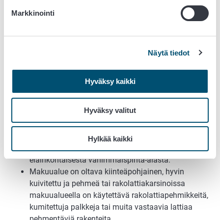
Vasikoiden olosuhteiden parantaminen
Markkinointi
6.3 Urospuolisten nautojen olosuhteiden
parantaminen -toimenpiteen ehdot
Näytä tiedot
Toimenpiteen ehtoja on toteutettava tilan kaikilla
vähintään kuuden kuukauden ja enintään 18 kuukauden
Hyväksy kaikki
ikäisillä urospuolisilla naudoilla.
Hyväksy valitut
Jokaista nautaa kohden pinta-alaa on oltava
lämminkasvattamossa vähintään 3,5 neliömetriä ja
kylmäkasvattamossa vähintään 5,5 neliömetriä.
Hylkää kaikki
Makuualuetta on oltava vähintään puolet
eläinkohtaisesta vähimmäispinta-alasta.
Makuualue on oltava kiinteäpohjainen, hyvin
kuivitettu ja pehmeä tai rakolattiakarsinoissa
makuualueella on käytettävä rakolattiapehmikkeitä,
kumitettuja palkkeja tai muita vastaavia lattiaa
pehmentäviä rakenteita.