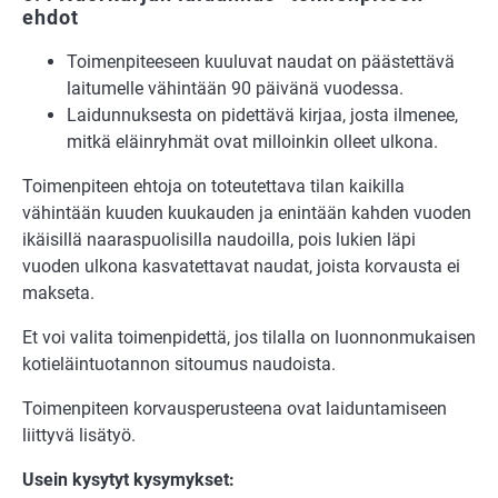
ehdot
Toimenpiteeseen kuuluvat naudat on päästettävä
laitumelle vähintään 90 päivänä vuodessa.
Laidunnuksesta on pidettävä kirjaa, josta ilmenee,
mitkä eläinryhmät ovat milloinkin olleet ulkona.
Toimenpiteen ehtoja on toteutettava tilan kaikilla
vähintään kuuden kuukauden ja enintään kahden vuoden
ikäisillä naaraspuolisilla naudoilla, pois lukien läpi
vuoden ulkona kasvatettavat naudat, joista korvausta ei
makseta.
Et voi valita toimenpidettä, jos tilalla on luonnonmukaisen
kotieläintuotannon sitoumus naudoista.
Toimenpiteen korvausperusteena ovat laiduntamiseen
liittyvä lisätyö.
Usein kysytyt kysymykset: