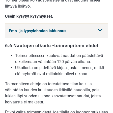
Toimenpiteen korvausperusteena ovat laiduntamiseen
liittyvä lisätyö.
Usein kysytyt kysymykset:
Emo- ja lypsylehmien laidunnus
6.6 Nautojen ulkoilu -toimenpiteen ehdot
Toimenpiteeseen kuuluvat naudat on päästettävä
ulkoilemaan vähintään 120 päivän aikana.
Ulkoilusta on pidettävä kirjaa, josta ilmenee, mitkä
eläinryhmät ovat milloinkin olleet ulkona.
Toimenpiteen ehtoja on toteutettava tilan kaikilla
vähintään kuuden kuukauden ikäisillä naudoilla, pois
lukien läpi vuoden ulkona kasvatettavat naudat, joista
korvausta ei makseta.
Et voi valita toimenpidettä, jos tilalla on luonnonmukaisen