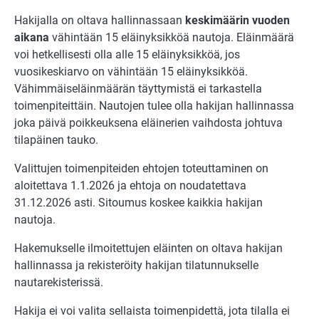
Hakijalla on oltava hallinnassaan
keskimäärin vuoden
aikana
vähintään 15 eläinyksikköä nautoja. Eläinmäärä
voi hetkellisesti olla alle 15 eläinyksikköä, jos
vuosikeskiarvo on vähintään 15 eläinyksikköä.
Vähimmäiseläinmäärän täyttymistä ei tarkastella
toimenpiteittäin. Nautojen tulee olla hakijan hallinnassa
joka päivä poikkeuksena eläinerien vaihdosta johtuva
tilapäinen tauko.
Valittujen toimenpiteiden ehtojen toteuttaminen on
aloitettava 1.1.2026 ja ehtoja on noudatettava
31.12.2026 asti. Sitoumus koskee kaikkia hakijan
nautoja.
Hakemukselle ilmoitettujen eläinten on oltava hakijan
hallinnassa ja rekisteröity hakijan tilatunnukselle
nautarekisterissä.
Hakija ei voi valita sellaista toimenpidettä, jota tilalla ei