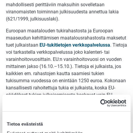
mahdollisesti perittäviin maksuihin sovelletaan
viranomaisten toiminnan julkisuudesta annettua lakia
(621/1999, julkisuuslaki).
Euroopan maatalouden tukirahastosta ja Euroopan
maaseudun kehittämisen maatalousrahastosta maksetut
tuet julkaistaan
EU-tukitietojen verkkopalvelussa
. Tietoja
voi tarkastella verkkopalvelussa joko kalenteri- tai
varainhoitovuosittain. EU:n varainhoitovuosi on vuoden
mittainen jakso (16.10.–15.10.). Tietoja ei julkaista, jos
kaikkien em. rahastojen kautta saamiesi tukien
tukisumma vuodessa on enintään 1250 euroa. Kokonaan
kansallisesti rahoitettuja tukia ei julkaista, koska EU-
säädökset tukien julkaisemisesta koskevat vain EU-
rahastoista maksettuja tukia. Komission tavoitteena on
lisätä maaseuturahastojen käytön läpinäkyvyyttä, minkä
vuoksi komissio edellyttää, että myös yksityishenkilöiden
tukitiedot julkaistaan.
Tietoa evästeistä