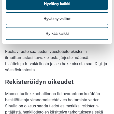
Hyväksy kaikki
Ruokaviraston verkkosivuilla on lisätietoa Ruokaviraston
rekistereistä, tiedonluovutuspyynnöstä ja
Hyväksy valitut
tiedonluovutuksen maksullisuudesta ruokavirasto.fi →
Tietoa meistä →
Avoin tieto
.
Hylkää kaikki
Turvakielto
Ruokavirasto saa tiedon väestötietorekisteriin
ilmoittamastasi turvakiellosta järjestelmäänsä.
Lisätietoja turvakiellosta ja sen hakemisesta saat Digi- ja
väestövirastosta.
Rekisteröidyn oikeudet
Maaseutuelinkeinohallinnon tietovarantoon kerätään
henkilötietoja viranomaistehtävien hoitamista varten.
Sinulla on oikeus saada tiedot esimerkiksi rekisterin­
pitäjästä, henkilötietojen käsittelyn tarkoituksesta sekä