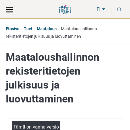
Siirry
Siirry
H
suoraan
koko
FI
sisältöön
sivuston
hakuun
Etusivu
Tuet
Maatalous
Maataloushallinnon
rekisteritietojen julkisuus ja luovuttaminen
Maataloushallinnon
rekisteritietojen
julkisuus ja
luovuttaminen
Tämä on vanha versio