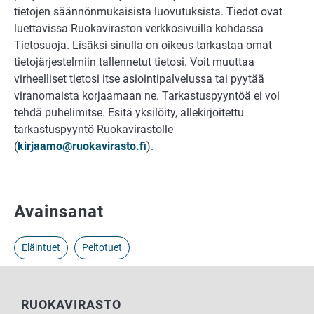
tietojen säännönmukaisista luovutuksista. Tiedot ovat
luettavissa Ruokaviraston verkkosivuilla kohdassa
Tietosuoja. Lisäksi sinulla on oikeus tarkastaa omat
tietojärjestelmiin tallennetut tietosi. Voit muuttaa
virheelliset tietosi itse asiointipalvelussa tai pyytää
viranomaista korjaamaan ne. Tarkastuspyyntöä ei voi
tehdä puhelimitse. Esitä yksilöity, allekirjoitettu
tarkastuspyyntö Ruokavirastolle
(
kirjaamo@ruokavirasto.fi
).
Avainsanat
Eläintuet
Peltotuet
RUOKAVIRASTO