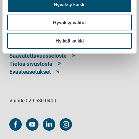
Hyväksy kaikki
PL 100
00027 RUOKAVIRASTO
Hyväksy valitut
Yhteystiedot
Palaute
Hylkää kaikki
Tietosuojailmoitus
Saavutettavuusseloste
Tietoa sivustosta
Evästeasetukset
Vaihde 029 530 0400