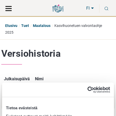
Siirry
Siirry
H
suoraan
koko
FI
sisältöön
sivuston
hakuun
Etusivu
Tuet
Maatalous
Kasvihuonetuen valvontaohje
2025
Versiohistoria
Julkaisupäivä
Nimi
28.
Kasvihuonetuotannon tuen valvontaohje
huhtikuuta
vuodelle 2026
2025
Tietoa evästeistä
28.