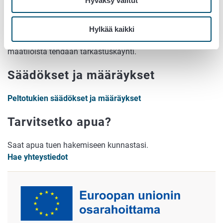
Hyväksy valitut
Ennen tuen maksamista viranomainen tarkastaa kaikki
tukihakemukset ja varmistaa, että tuen ehdot täyttyvät.
Hylkää kaikki
Tämän lisäksi vuosittain noin kahdelle prosentille
maatiloista tehdään tarkastuskäynti.
Säädökset ja määräykset
Peltotukien säädökset ja määräykset
Tarvitsetko apua?
Saat apua tuen hakemiseen kunnastasi.
Hae yhteystiedot