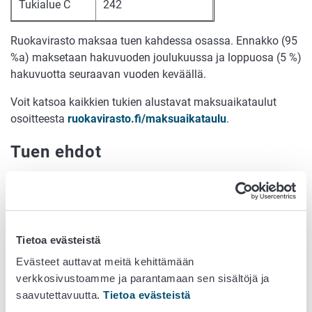
Tukialue C
242
Ruokavirasto maksaa tuen kahdessa osassa. Ennakko (95
%a) maksetaan hakuvuoden joulukuussa ja loppuosa (5 %)
hakuvuotta seuraavan vuoden keväällä.
Voit katsoa kaikkien tukien alustavat maksuaikataulut
osoitteesta
ruokavirasto.fi/maksuaikataulu
.
Tuen ehdot
Peltotukien hakuopas
Tukiehdot: luonnonhaittakorvaus
Vipu-palvelun ohjeet
Tietoa evästeistä
Näin haet tukea
Evästeet auttavat meitä kehittämään
verkkosivustoamme ja parantamaan sen sisältöjä ja
Voit hakea luonnonhaittakorvausta vuosittain
Vipu-
saavutettavuutta.
Tietoa evästeistä
palvelussa
touko–kesäkuussa peltotukien haussa.