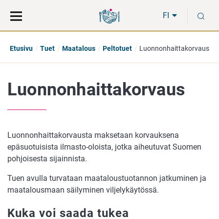
Siirry
Siirry
H
suoraan
koko
FI
sisältöön
sivuston
hakuun
Etusivu
Tuet
Maatalous
Peltotuet
Luonnonhaittakorvaus
Luonnonhaittakorvaus
Luonnonhaittakorvausta maksetaan korvauksena
epäsuotuisista ilmasto-oloista, jotka aiheutuvat Suomen
pohjoisesta sijainnista.
Tuen avulla turvataan maataloustuotannon jatkuminen ja
maatalousmaan säilyminen viljelykäytössä.
Kuka voi saada tukea