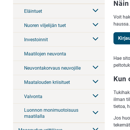
Näin
Eläintuet
Voit ha
haussa.
Nuoren viljelijän tuet
Kirja
Investoinnit
Maatilojen neuvonta
Hae sit
peltotu
Neuvontakorvaus neuvojille
Kun 
Maatalouden kriisituet
Tukihake
Valvonta
ilman ti
tietoa, 
Luonnon monimuotoisuus
maatilalla
Jos huo
tekemätt