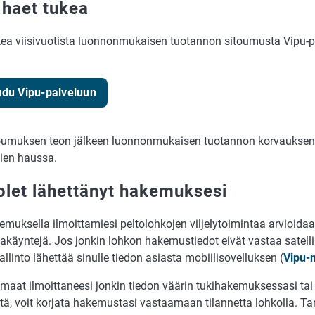
 haet tukea
kea viisivuotista luonnonmukaisen tuotannon sitoumusta Vipu-p
udu Vipu-palveluun
oumuksen teon jälkeen luonnonmukaisen tuotannon korvauksen
kien haussa.
olet lähettänyt hakemuksesi
muksella ilmoittamiesi peltolohkojen viljelytoimintaa arvioidaan
lakäyntejä. Jos jonkin lohkon hakemustiedot eivät vastaa satell
hallinto lähettää sinulle tiedon asiasta mobiilisovelluksen (
Vipu-m
maat ilmoittaneesi jonkin tiedon väärin tukihakemuksessasi tai 
ä, voit korjata hakemustasi vastaamaan tilannetta lohkolla. Tar