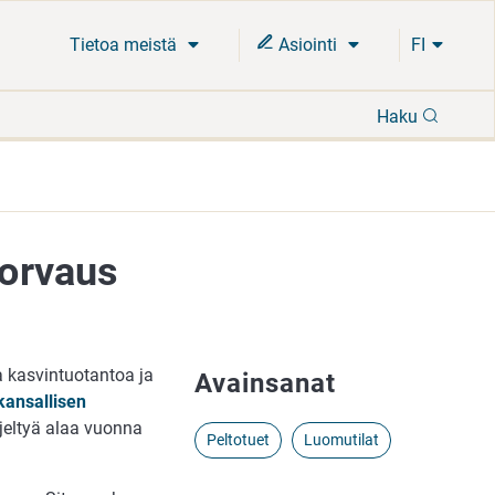
Tietoa meistä
Asiointi
FI
Hae
Haku
orvaus
 kasvintuotantoa ja
Avainsanat
kansallisen
ljeltyä alaa vuonna
Peltotuet
Luomutilat