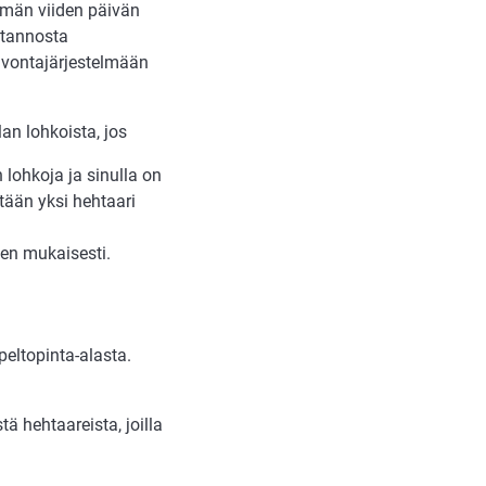
ämän viiden päivän
otannosta
lvontajärjestelmään
an lohkoista, jos
lohkoja ja sinulla on
tään yksi hehtaari
en mukaisesti.
eltopinta-alasta.
ä hehtaareista, joilla