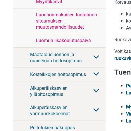
Myyntikasvit
Korvaus
ka
Luonnonmukaisen tuotannon
ko
sitoumuksen
muutosmahdollisuudet
Av
Ruokavi
Luomun lisäkoulutuspäivä
Voit ka
Maatalousluonnon ja
ruokavi
maiseman hoitosopimus
Tuen
Kosteikkojen hoitosopimus
Pe
Alkuperäiskasvien
Lu
ylläpitosopimus
My
Alkuperäiskasvien
varmuuskokoelmat
Vi
Lu
Peltotukien hakuopas