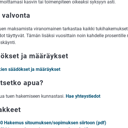
lmoittamasi kasvin tai toimenpiteen oikeaksi syksyyn asti.
 valvonta
uen maksamista viranomainen tarkastaa kaikki tukihakemukset j
ot täyttyvät. Tämän lisäksi vuosittain noin kahdelle prosentille
skäynti.
ökset ja määräykset
kien säädökset ja määräykset
itsetko apua?
ua tuen hakemiseen kunnastasi.
Hae yhteystiedot
akkeet
0 Hakemus sitoumuksen/sopimuksen siirtoon (pdf)