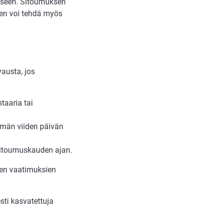
kseen. Sitoumuksen
sen voi tehdä myös
austa, jos
taaria tai
ämän viiden päivän
sitoumuskauden ajan.
ten vaatimuksien
sti kasvatettuja