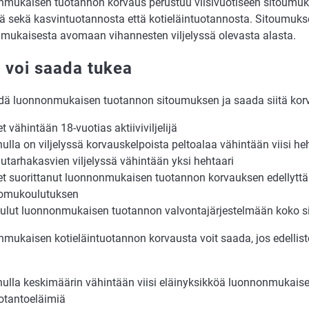
mukaisen tuotannon korvaus perustuu viisivuotiseen sitoumu
dä sekä kasvintuotannosta että kotieläintuotannosta. Sitoumuk
mukaisesta avomaan vihannesten viljelyssä olevasta alasta.
 voi saada tukea
hdä luonnonmukaisen tuotannon sitoumuksen ja saada siitä korv
et vähintään 18-vuotias aktiiviviljelijä
nulla on viljelyssä korvauskelpoista peltoalaa vähintään viisi heh
utarhakasvien viljelyssä vähintään yksi hehtaari
et suorittanut luonnonmukaisen tuotannon korvauksen edellytt
omukoulutuksen
ulut luonnonmukaisen tuotannon valvontajärjestelmään koko 
mukaisen kotieläintuotannon korvausta voit saada, jos edellis
nulla keskimäärin vähintään viisi eläinyksikköä luonnonmukaise
otantoeläimiä