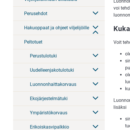
Luonnon
voi teh
Perusehdot
luonnon
Kuka
Hakuoppaat ja ohjeet viljelijöille
Peltotuet
Voit te
ol
Perustulotuki
si
pu
Uudelleenjakotulotuki
ol
lu
Luonnonhaittakorvaus
ku
Ekojärjestelmätuki
Luonnon
lisäksi
Ympäristökorvaus
si
tu
Erikoiskasvipalkkio