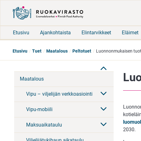
Etusivu
Ajankohtaista
Elintarvikkeet
Eläimet
Etusivu
Tuet
Maatalous
Peltotuet
Luonnonmukaisen tuo
Luo
Maatalous
Vipu – viljelijän verkkoasiointi
Luonnon
Vipu-mobiili
kotielä
luomuo
Maksuaikataulu
2030.
Viljelijätukihaun aikataulu