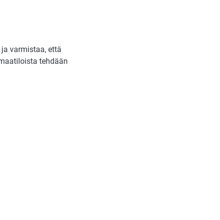
a varmistaa, että
 maatiloista tehdään