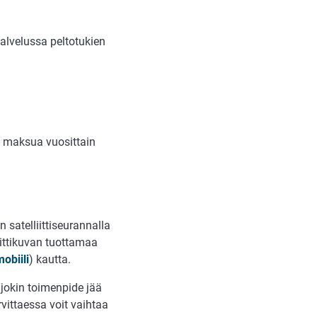
alvelussa peltotukien
 maksua vuosittain
 satelliittiseurannalla
iittikuvan tuottamaa
obiili
) kautta.
jokin toimenpide jää
vittaessa voit vaihtaa