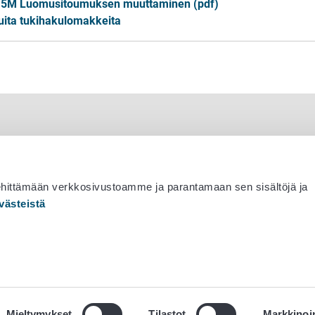
5M Luomusitoumuksen muuttaminen (pdf)
ita tukihakulomakkeita
ehittämään verkkosivustoamme ja parantamaan sen sisältöjä ja
västeistä
 530 0400
Mieltymykset
Tilastot
Markkinoin