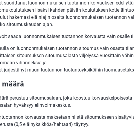
et suorittanut luonnonmukaisen tuotannon korvauksen edellytt
omukoulutuksen lisäksi kahden päivän koulutuksen kotieläintu
ulut hakemasi eläinlajin osalta luonnonmukaisen tuotannon va
ko sitoumuskauden ajan.
 voit saada luonnonmukaisen tuotannon korvausta vain osalle til
nulla on luonnonmukaisen tuotannon sitoumus vain osasta tilan 
ittaisen sitoumuksen sitoumusalasta viljelyssä vuosittain vähin
omaan vihanneksia ja
et järjestänyt muun tuotannon tuotantoyksiköihin luomuasetuks
 määrä
ärä perustuu sitoumusalaan, joka koostuu korvauskelpoisesta p
salan hyväksyy elinvoimakeskus.
ntuotannon korvausta maksetaan niistä sitoumukseen sisältyvist
uste (0,5 eläinyksikköä/hehtaari) täyttyy.