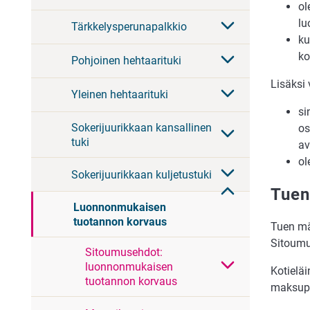
ol
lu
Tärkkelysperunapalkkio
ku
ko
Pohjoinen hehtaarituki
Lisäksi
Yleinen hehtaarituki
si
Sokerijuurikkaan kansallinen
os
tuki
av
ol
Sokerijuurikkaan kuljetustuki
Tuen
Luonnonmukaisen
tuotannon korvaus
Tuen mä
Sitoumu
Sitoumusehdot:
luonnonmukaisen
Kotieläi
tuotannon korvaus
maksuper