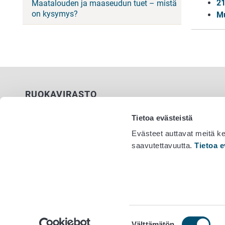
21
Maatalouden ja maaseudun tuet – mistä
on kysymys?
Mu
RUOKAVIRASTO
PL 100
Tietoa evästeistä
00027 RUOKAVIRASTO
Evästeet auttavat meitä k
saavutettavuutta.
Tietoa e
Yhteystiedot
Vaihde 029
Palaute
Tietosuojailmoitus
Saavutettavuusseloste
Tietoa sivustosta
Evästeasetukset
Suostumuksen
Välttämätön