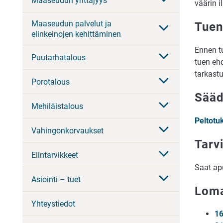
Maaseudun yrittäjyys
väärin i
Maaseudun palvelut ja
Tuen
elinkeinojen kehittäminen
Ennen t
Puutarhatalous
tuen ehd
tarkastu
Porotalous
Sääd
Mehiläistalous
Peltotu
Vahingonkorvaukset
Tarv
Elintarvikkeet
Saat ap
Asiointi – tuet
Lom
Yhteystiedot
16