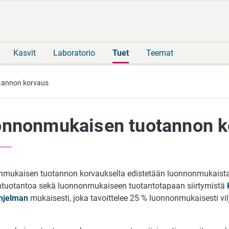
Siirry
Siirry
suoraan
koko
sisältöön
sivuston
hakuun
Kasvit
Laboratorio
Tuet
Teemat
tannon korvaus
nnonmukaisen tuotannon k
mukaisen tuotannon korvauksella edistetään luonnonmukaista
intuotantoa sekä luonnonmukaiseen tuotantotapaan siirtymistä
hjelman
mukaisesti, joka tavoittelee 25 % luonnonmukaisesti vi