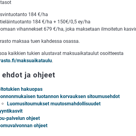
tasot
svintuotanto 184 €/ha
tieläintuotanto 184 €/ha + 150€/0,5 ey/ha
omaan vihannekset 679 €/ha, joka maksetaan ilmoitetun kasv
rasto maksaa tuen kahdessa osassa.
tsoa kaikkien tukien alustavat maksuaikataulut osoitteesta
rasto.fi/maksuaikataulu
.
 ehdot ja ohjeet
ltotukien hakuopas
onnonmukaisen tuotannon korvauksen sitoumusehdot
Luomusitoumukset muutosmahdollisuudet
yntikasvit
pu-palvelun ohjeet
omuvalvonnan ohjeet