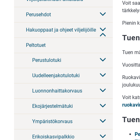
Voit saa
tärkkel
Perusehdot
Pienin 
Hakuoppaat ja ohjeet viljelijöille
Tuen
Peltotuet
Tuen mä
Perustulotuki
Vuositt
Uudelleenjakotulotuki
Ruokavi
jouluku
Luonnonhaittakorvaus
Voit ka
ruokavi
Ekojärjestelmätuki
Tuen
Ympäristökorvaus
Pe
Erikoiskasvipalkkio