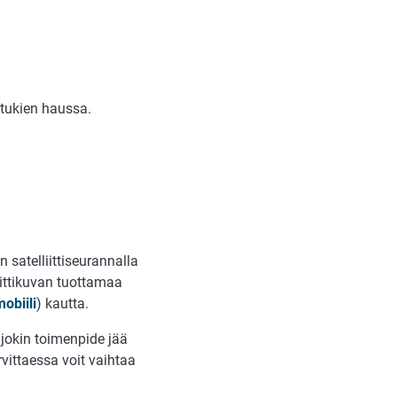
otukien haussa.
 satelliittiseurannalla
iittikuvan tuottamaa
obiili
) kautta.
jokin toimenpide jää
vittaessa voit vaihtaa