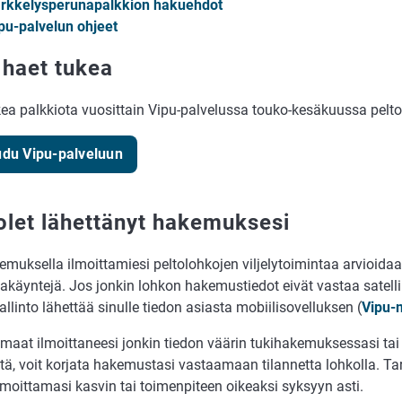
rkkelysperunapalkkion hakuehdot
pu-palvelun ohjeet
 haet tukea
kea palkkiota vuosittain Vipu-palvelussa touko-kesäkuussa pelt
udu Vipu-palveluun
olet lähettänyt hakemuksesi
muksella ilmoittamiesi peltolohkojen viljelytoimintaa arvioidaan
lakäyntejä. Jos jonkin lohkon hakemustiedot eivät vastaa satell
hallinto lähettää sinulle tiedon asiasta mobiilisovelluksen (
Vipu-m
maat ilmoittaneesi jonkin tiedon väärin tukihakemuksessasi tai 
ä, voit korjata hakemustasi vastaamaan tilannetta lohkolla. Tar
lmoittamasi kasvin tai toimenpiteen oikeaksi syksyyn asti.