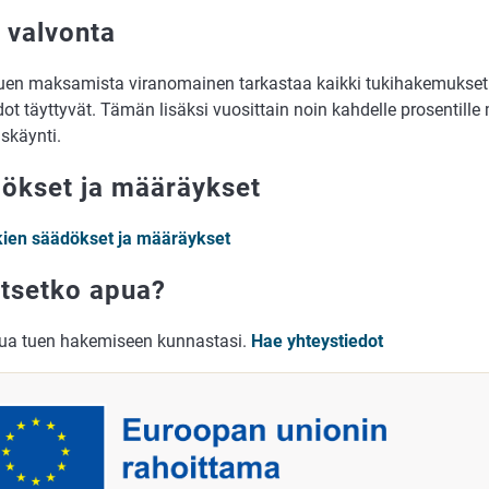
 valvonta
uen maksamista viranomainen tarkastaa kaikki tukihakemukset j
ot täyttyvät. Tämän lisäksi vuosittain noin kahdelle prosentille
skäynti.
ökset ja määräykset
kien säädökset ja määräykset
itsetko apua?
ua tuen hakemiseen kunnastasi.
Hae yhteystiedot