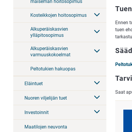
maiseman hoitosopimus
Tuen
Kosteikkojen hoitosopimus
Ennen t
Alkuperäiskasvien
tuen ehd
ylläpitosopimus
tarkastu
Alkuperäiskasvien
Sääd
varmuuskokoelmat
Peltotu
Peltotukien hakuopas
Tarv
Eläintuet
Saat ap
Nuoren viljelijän tuet
Investoinnit
Maatilojen neuvonta