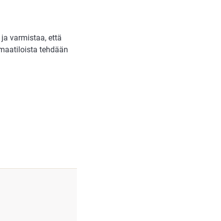
a varmistaa, että
 maatiloista tehdään