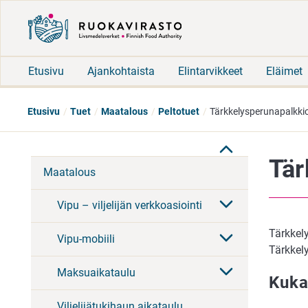
Etusivu
Ajankohtaista
Elintarvikkeet
Eläimet
Etusivu
Tuet
Maatalous
Peltotuet
Tärkkelysperunapalkki
Tär
Maatalous
Vipu – viljelijän verkkoasiointi
Tärkkel
Vipu-mobiili
Tärkkel
Maksuaikataulu
Kuka
Viljelijätukihaun aikataulu