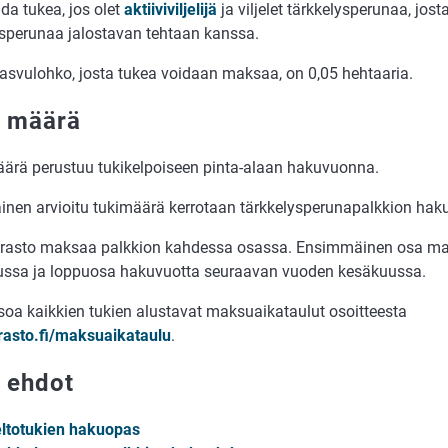
da tukea, jos olet
aktiiviviljelijä
ja viljelet tärkkelysperunaa, jost
ysperunaa jalostavan tehtaan kanssa.
kasvulohko, josta tukea voidaan maksaa, on 0,05 hehtaaria.
 määrä
ärä perustuu tukikelpoiseen pinta-alaan hakuvuonna.
ainen arvioitu tukimäärä kerrotaan tärkkelysperunapalkkion hak
rasto maksaa palkkion kahdessa osassa. Ensimmäinen osa m
ussa ja loppuosa hakuvuotta seuraavan vuoden kesäkuussa.
tsoa kaikkien tukien alustavat maksuaikataulut osoitteesta
rasto.fi/maksuaikataulu
.
 ehdot
ltotukien hakuopas