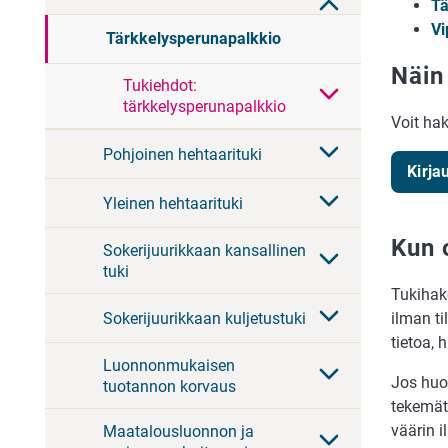
Tä
Vi
Tärkkelysperunapalkkio
Näin
Tukiehdot:
tärkkelysperunapalkkio
Voit ha
Pohjoinen hehtaarituki
Kirja
Yleinen hehtaarituki
Kun 
Sokerijuurikkaan kansallinen
tuki
Tukihake
Sokerijuurikkaan kuljetustuki
ilman ti
tietoa, 
Luonnonmukaisen
Jos huo
tuotannon korvaus
tekemätt
väärin i
Maatalousluonnon ja