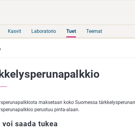
Siirry
Siirry
suoraan
koko
sisältöön
sivuston
hakuun
Kasvit
Laboratorio
Tuet
Teemat
o
kkelysperunapalkkio
ysperunapalkkiota maksetaan koko Suomessa tärkkelysperunan 
ysperunapalkkio perustuu pinta-alaan.
 voi saada tukea