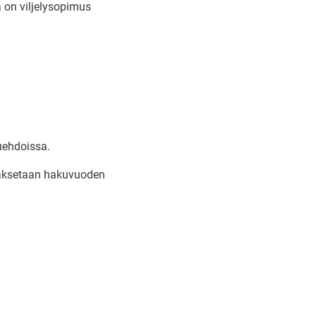
a on viljelysopimus
uehdoissa.
aksetaan hakuvuoden