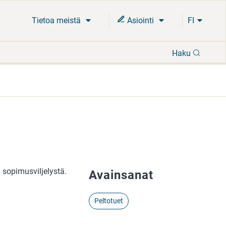
Tietoa meistä
Asiointi
FI
Hae
Haku
sopimusviljelystä.
Avainsanat
Peltotuet