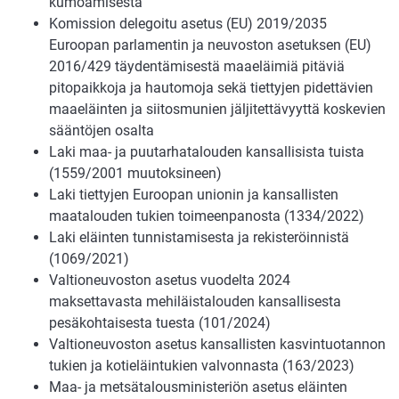
kumoamisesta
Komission delegoitu asetus (EU) 2019/2035
Euroopan parlamentin ja neuvoston asetuksen (EU)
2016/429 täydentämisestä maaeläimiä pitäviä
pitopaikkoja ja hautomoja sekä tiettyjen pidettävien
maaeläinten ja siitosmunien jäljitettävyyttä koskevien
sääntöjen osalta
Laki maa- ja puutarhatalouden kansallisista tuista
(1559/2001 muutoksineen)
Laki tiettyjen Euroopan unionin ja kansallisten
maatalouden tukien toimeenpanosta (1334/2022)
Laki eläinten tunnistamisesta ja rekisteröinnistä
(1069/2021)
Valtioneuvoston asetus vuodelta 2024
maksettavasta mehiläistalouden kansallisesta
pesäkohtaisesta tuesta (101/2024)
Valtioneuvoston asetus kansallisten kasvintuotannon
tukien ja kotieläintukien valvonnasta (163/2023)
Maa- ja metsätalousministeriön asetus eläinten