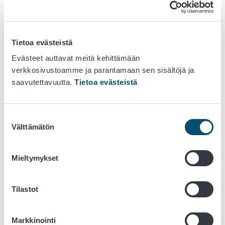
Kirjaudu Vipu-palveluun
Lomakkeet
Tietoa evästeistä
Evästeet auttavat meitä kehittämään
204 Hakemus mehiläistalouden tuesta (pdf)
verkkosivustoamme ja parantamaan sen sisältöjä ja
Katso paperilomakkeen palautusosoite
saavutettavuutta.
Tietoa evästeistä
(hakuohje:
Yhteystiedot, jonne hakemuslomake
toimitetaan)
Eläinten merkitseminen ja rekisteröinti
Suostumuksen
Välttämätön
valinta
Tuen valvonta
Elinvoimakeskus tarkastaa vuosittain erikseen määritellyn
Mieltymykset
osan tuen hakijoista.
Tilastot
Tarvitsetko apua?
Saat apua tuen hakemiseen Itä-Suomen
Markkinointi