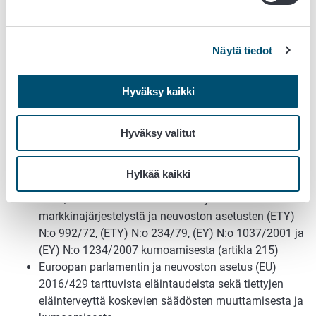
elinvoimakeskuksesta tai Ahvenanmaan valtionvirastosta
Itä-Suomen elinvoimakeskus
Ahvenanmaan valtiovirasto
Näytä tiedot
Katso myös
Hyväksy kaikki
Uutiskirje mehiläistalouden tuen hakijoille 30.4.2026
Hyväksy valitut
Säädökset
Hylkää kaikki
Euroopan parlamentin ja neuvoston asetus (EU) N:o
1308/2013 maataloustuotteiden yhteisestä
markkinajärjestelystä ja neuvoston asetusten (ETY)
N:o 992/72, (ETY) N:o 234/79, (EY) N:o 1037/2001 ja
(EY) N:o 1234/2007 kumoamisesta (artikla 215)
Euroopan parlamentin ja neuvoston asetus (EU)
2016/429 tarttuvista eläintaudeista sekä tiettyjen
eläinterveyttä koskevien säädösten muuttamisesta ja