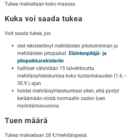
Tukea maksetaan koko maassa.
Kuka voi saada tukea
Voit saada tukea, jos
olet rekisteröinyt mehiläisten pitotoiminnan ja
mehiläisten pitopaikat
Eläintenpitäjä- ja
pitopaikkarekisteriin
hallitset vähintään 15 talvehtinutta
mehiläisyhteiskuntaa koko tuotantokauden (1.6.–
30.9.) ajan
hoidat mehiläisyhteiskuntiasi siten, että pystyt
keräämään niistä normaalin sadon tuen
myöntämisvuonna.
Tuen määrä
Tukea maksetaan 28 €/mehiläispesä.