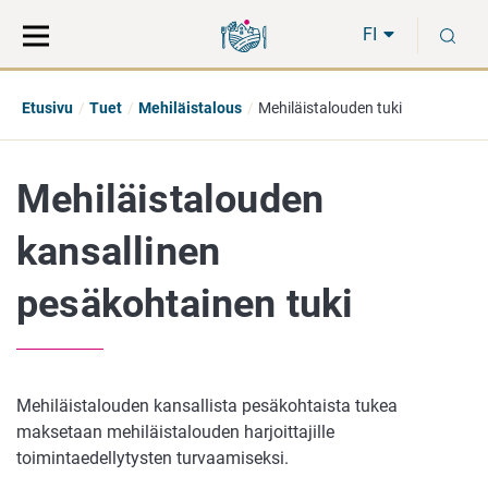
Siirry
Siirry
H
suoraan
koko
FI
sisältöön
sivuston
hakuun
Etusivu
Tuet
Mehiläistalous
Mehiläistalouden tuki
Mehiläistalouden
kansallinen
pesäkohtainen tuki
Mehiläistalouden kansallista pesäkohtaista tukea
maksetaan mehiläistalouden harjoittajille
toimintaedellytysten turvaamiseksi.