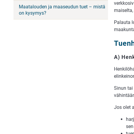
verkkosiv
Maatalouden ja maaseudun tuet – mistä
mai­sel­ta
on kysymys?
Palauta 
maakuntav
Tuenh
A) Henk
Henkilöha
elinkeino
Sinun tai p
vähintään 
Jos olet a
harj
sen 
tuen