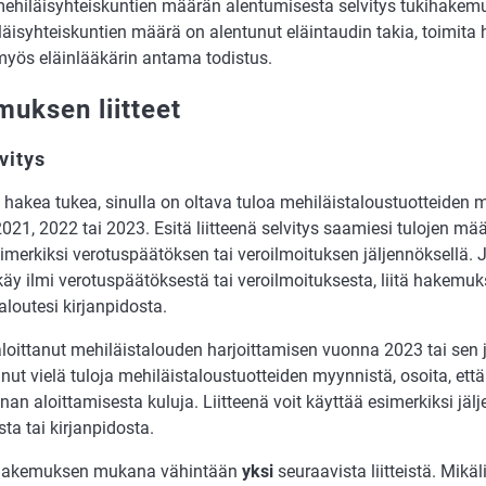
e­hi­läis­yh­teis­kun­tien mää­rän alen­tu­mi­ses­ta sel­vi­tys tuki­ha­ke­mu
äis­yh­teis­kun­tien mää­rä on alen­tu­nut eläin­tau­din ta­kia, toi­mi­t
ä myös eläin­lää­kä­rin an­ta­ma todistus.
uksen liitteet
vitys
 ha­kea tu­kea, si­nul­la on ol­ta­va tu­loa me­hi­läis­ta­lous­tuot­tei­den
021, 2022 tai 2023. Esi­tä liit­tee­nä sel­vi­tys saa­mie­si tu­lo­jen mää
mer­kik­si ve­ro­tus­pää­tök­sen tai veroil­moi­tuk­sen jäl­jen­nök­sel­lä. J
äy ilmi ve­ro­tus­pää­tök­ses­tä tai vero­il­moi­tuk­ses­ta, lii­tä ha­ke­muk­
a­lou­te­si kir­jan­pi­dos­ta.
loit­ta­nut me­hi­läis­ta­lou­den har­joit­ta­mi­sen vuon­na 2023 tai sen 
nut vie­lä tuloja me­hi­läis­ta­lous­tuot­tei­den myyn­nis­tä, osoi­ta, että 
­nan aloit­ta­mi­ses­ta ku­lu­ja. Liitteenä voit käyt­tää esi­mer­kik­si jäl­j
­ta tai kir­jan­pi­dos­ta.
ha­ke­muk­sen mu­ka­na vä­hin­tään
yksi
seu­raa­vis­ta liit­teis­tä. Mikä