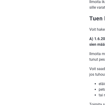
Il­moi­ta i
sille va­r
Tuen 
Voit ha­ke
A) 1.6.202
sien mää
Il­moi­ta m
tu­nut pe­s
Voit saa­d
jos tu­hou
eläi
peto
tai 
Toi­mi­ta s