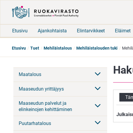
Etusivu
Ajankohtaista
Elintarvikkeet
Eläimet
Etusivu
Tuet
Mehiläistalous
Mehiläistalouden tuki
Mehil
Hak
Maatalous
Maaseudun yrittäjyys
Täm
Maaseudun palvelut ja
elinkeinojen kehittäminen
Julkais
Puutarhatalous