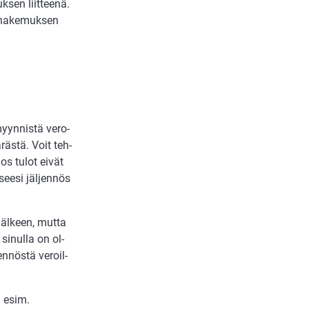
k­sen liit­tee­nä.
a ha­ke­muk­sen
 myyn­nis­tä vero­
­räs­tä. Voit teh­
os tu­lot ei­vät
see­si jäl­jen­nös
jäl­keen, mut­ta
si­nul­la on ol­
en­nös­tä vero­il­
li esim.