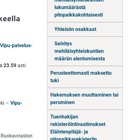
lukumäärästä
pitopaikkakohtaisesti
keella
Yhteisön osakkaat
Selvitys
Vipu-pal­ve­lus­
mehiläisyhteiskuntien
määrän alentumisesta
o 23.59
asti.
Perusteettomasti maksettu
tuki
Hakemuksen muuttaminen tai
peruminen
tuki –
Vipu-
Tuenhakijan
rekisteröintivaatimukset
Eläintenpitäjä- ja
uo­ka­vi­ras­ton
pitopaikkarekisteriin