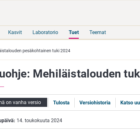
Siirry
Siirry
suoraan
koko
sisältöön
sivuston
hakuun
Kasvit
Laboratorio
Tuet
Teemat
äistalouden pesäkohtainen tuki 2024
uohje: Mehiläistalouden tu
ä on vanha versio
Tulosta
Versiohistoria
Katso uu
upäivä:
14. toukokuuta 2024