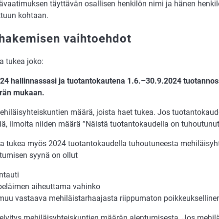
kä­vaa­ti­muk­sen täyt­tä­vän osal­li­sen hen­ki­lön nimi ja hä­nen hen­ki­
at­tuun kohtaan.
hakemisen vaihtoehdot
a tu­kea joko:
4 hal­lin­nas­sa­si ja tuo­tan­to­kau­te­na 1.6.–30.9.2024 tuo­tan­nos
­rän mu­kaan.
e­hi­läis­yh­teis­kun­tien mää­rä, jois­ta haet tu­kea. Jos tuo­tan­to­kau­
iä, il­moi­ta niiden mää­rä ”Näis­tä tuo­tan­to­kau­del­la on tu­houtu­nu
a tu­kea myös 2024 tuo­tan­to­kau­del­la tu­hou­tu­nees­ta me­hi­läis­yh­
­tu­mi­sen syy­nä on ol­lut
n­tau­ti
­e­läi­men ai­heut­ta­ma va­hin­ko
muu vas­taa­va me­hi­läis­tar­haa­jas­ta riip­pu­ma­ton poik­keuk­sel­li­ne
el­vi­tys me­hi­läis­yh­teis­kun­tien mää­rän alen­tu­mi­ses­ta. Jos me­hi­lä