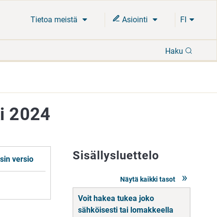
Tietoa meistä
Asiointi
FI
Hae
Haku
ki 2024
Sisällysluettelo
sin versio
Näytä kaikki tasot
Siirry
Voit hakea tukea joko
suoraan
sisältöön
sähköisesti tai lomakkeella