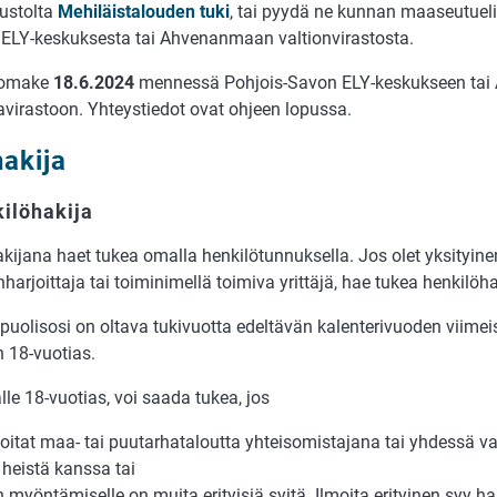
ustolta
Me­hi­läis­talouden tu­ki
, tai pyydä ne kunnan maa­seu­tu­elin­
, ELY-kes­kuk­ses­ta tai Ahvenanmaan valtionvirastos­ta.
lomake
18.6.2024
mennessä Pohjois-Savon ELY-keskukseen ta
irastoon. Yhteystiedot ovat ohjeen lopussa.
akija
ilöhakija
kijana haet tukea omalla henkilötunnuksella. Jos olet yksityine
nharjoittaja tai toiminimellä toimiva yrittäjä, hae tukea henkilö
uolisosi on ol­ta­va tuki­vuot­ta edel­tä­vän ka­len­te­ri­vuo­den vii­mei
18-vuo­ti­as.
lle 18-vuo­ti­as, voi saada tukea, jos
oitat maa- tai puu­tar­ha­ta­lout­ta yh­teis­o­mis­ta­ja­na tai yh­des­sä 
heis­tä kans­sa tai
 myön­tä­mi­sel­le on mui­ta eri­tyi­siä syi­tä. Il­moi­ta eri­tyi­nen syy h