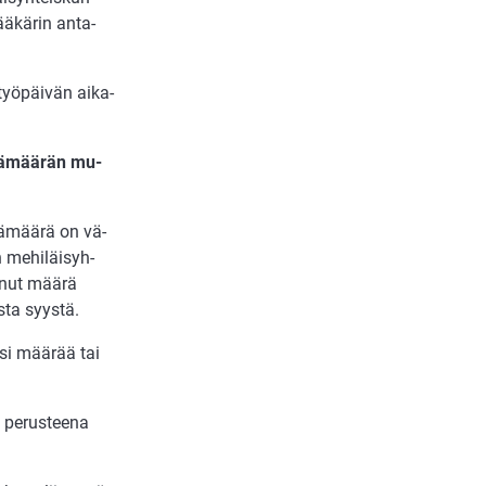
ä­kä­rin an­ta­
työ­päi­vän ai­ka­
esä­mää­rän mu­
sä­mää­rä on vä­
n me­hi­läis­yh­
u­nut mää­rä
­ta syys­tä.
­si mää­rää tai
 pe­rus­tee­na