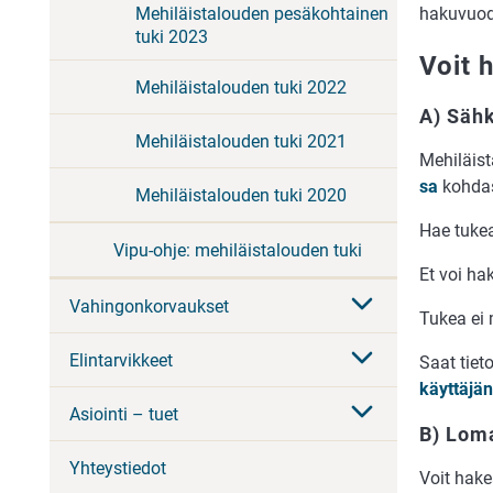
hakuvuod
Mehiläistalouden pesäkohtainen
tuki 2023
Voit 
Mehiläistalouden tuki 2022
A) Sähk
Mehiläistalouden tuki 2021
Me­hi­läis­
sa
koh­das
Mehiläistalouden tuki 2020
Hae tu­ke
Vipu-ohje: mehiläistalouden tuki
Et voi ha
Vahingonkorvaukset
Tu­kea ei m
Elintarvikkeet
Saat tie­t
käyttäjän
Asiointi – tuet
B) Lom
Yhteystiedot
Voit hak