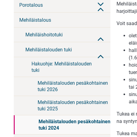
Mehiläis
Porotalous
harjoitta
Mehiläistalous
Voit saad
Mehiläishoitotuki
ole
elä
Mehiläistalouden tuki
hal
(1.
Hakuohje: Mehiläistalouden
hoi
tuki
tue
si­n
Mehiläistalouden pesäkohtainen
tai
tuki 2026
sinu
aik
Mehiläistalouden pesäkohtainen
tuki 2025
Tu­kea ei 
na syn­ty­n
Mehiläistalouden pesäkohtainen
tuki 2024
Tukea ma