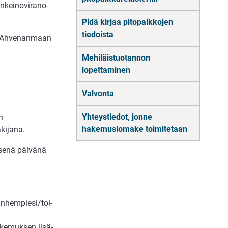
kei­no­vi­ran­o­
Pidä kirjaa pitopaikkojen
tiedoista
i Ahvenanmaan
Mehiläistuotannon
lopettaminen
Valvonta
Yhteystiedot, jonne
n
hakemuslomake toimitetaan
hakijana.
­se­nä päi­vä­nä
van­hem­piesi/toi­
a­ke­muk­sen lisä­