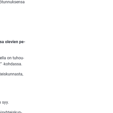
lö­tun­nuk­sen­sa
­sa ole­vien pe­
del­la on tu­hou­
t” -koh­das­sa.
teis­kun­nas­ta,
n syy.
is­yh­teis­kun­