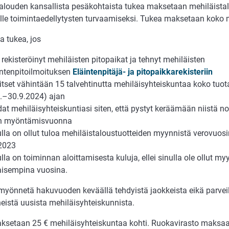
talouden kansallista pesäkohtaista tukea maksetaan mehiläista
jille toimintaedellytysten turvaamiseksi. Tukea maksetaan koko
a tukea, jos
t rekisteröinyt mehiläisten pitopaikat ja tehnyt mehiläisten
intenpitoilmoituksen
Eläintenpitäjä- ja pitopaikkarekisteriin
litset vähintään 15 talvehtinutta mehiläisyhteiskuntaa koko tu
6.–30.9.2024) ajan
dat mehiläisyhteiskuntiasi siten, että pystyt keräämään niistä 
n myöntämisvuonna
ul­la on ollut tu­loa me­hi­läis­ta­lous­tuot­tei­den myyn­nis­tä vero­vuo
 2023
lla on toiminnan aloittamisesta kuluja, ellei sinulla ole ollut my
aisempina vuosina.
myön­ne­tä haku­vuo­den ke­vääl­lä teh­dyis­tä ja­ok­keis­ta eikä par­vei
eis­tä uu­sis­ta me­hi­läis­yh­teis­kun­nis­ta.
ksetaan 25 € mehiläisyhteiskuntaa kohti. Ruokavirasto maksaa