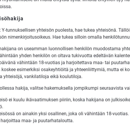
dois­sa.
isöhakija
t Y-tunnuksellisen yhteisön puolesta, hae tukea yhteisönä. Tällöi
isön nimenkirjoitusoikeus. Hae tukea silloin omalla henkilötunn
a­ki­ja­na on use­am­man luon­nol­li­sen hen­ki­lön muo­dos­ta­ma yh­t
vä­hin­tään yh­den hen­ki­lön on ol­ta­va tuki­vuot­ta edel­tä­vän ka­len­te­
äi­vä­nä vä­hin­tään 18-vuo­ti­as ja harjoitetta­va maa- tai puu­tar­ha­t
kos­kee esi­mer­kik­si osa­ke­yh­ti­öi­tä ja yh­teen­liit­ty­miä, mut­ta ei ko
a yh­tei­sö­jä, van­ki­la­ti­lo­ja eikä kou­lu­ti­lo­ja.
llessa hakija, va­lit­se hakemuksella jom­pi­kum­pi seu­raa­vis­ta vaih
ei­sö ei kuu­lu ikä­vaa­ti­muk­sen pii­riin, kos­ka ha­ki­ja­na on jul­kisoi­ke
sö.
ei­sös­sä on ai­na­kin yksi osal­li­nen, joka oli vä­hin­tään 18-vuo­ti­as. 
 har­joit­taa maa- ja puu­tar­ha­ta­lout­ta.