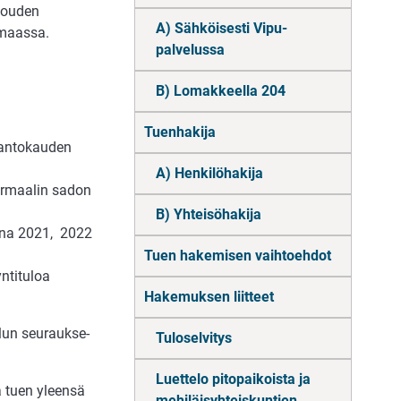
louden
A) Sähköisesti Vipu-
 maassa.
palvelussa
B) Lomakkeella 204
Tuenhakija
otantokauden
A) Henkilöhakija
normaalin sadon
B) Yhteisöhakija
­si­na 2021, 2022
Tuen hakemisen vaihtoehdot
yntituloa
Hakemuksen liitteet
­lun seu­rauk­se­
Tuloselvitys
Luettelo pitopaikoista ja
 tuen yleensä
mehiläisyhteiskuntien