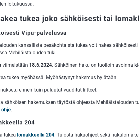
en lokakuussa.
hakea tukea joko sähköisesti tai lomak
öisesti Vipu-palvelussa
ta­lou­den kan­sal­lis­ta pesä­koh­tais­ta tu­kea voit hakea säh­köi­ses­ti
­sa Me­hi­läis­ta­lou­den tuki.
a vii­meis­tään
18.6.2024
. Säh­köi­nen haku on tuol­loin avoin­na
kl
kea tukea myöhässä. Myö­häs­ty­nyt ha­ke­mus hy­lä­tään.
ak­se­ta ennen kuin pa­lau­tat vaa­di­tut liit­teet.
oa säh­köi­sen ha­ke­muk­sen täy­tös­tä oh­jees­ta Me­hi­läis­ta­lou­den 
 ohje
.
akkeella 204
ea tukea
lomakkeella 204
. Tulosta haku­oh­jeet sekä haku­lo­make R