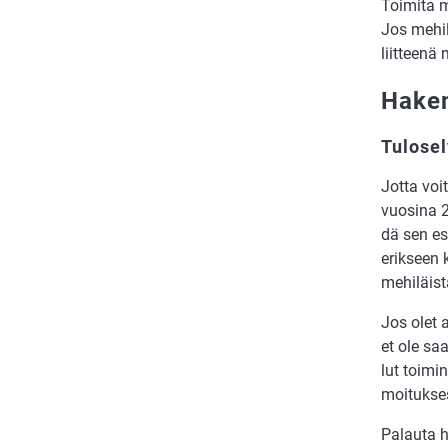
Toi­mi­ta m
Jos me­hi­l
liit­tee­n
Hakem
Tulosel
Jot­ta voit
vuo­si­na 2
dä sen esi­
erik­seen k
me­hi­läis­t
Jos olet a
et ole saa­
lut toi­min
moi­tuk­ses
Pa­lau­ta 