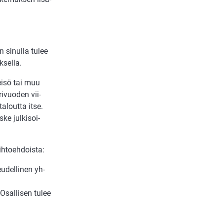
n sinulla tulee
uksella.
ei­sö tai muu
ri­vuo­den vii­
a­lout­ta itse.
s­ke jul­kisoi­
­to­eh­dois­ta:
u­del­li­nen yh­
Osal­li­sen tu­lee