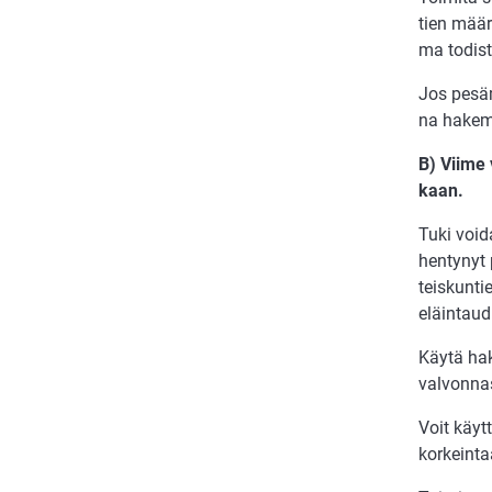
tien mää­rä
ma to­dis­
Jos pesä­m
na ha­ke­mu
B) Vii­me 
kaan.
Tuki voi­d
hen­ty­nyt 
teis­kun­t
eläin­tau­
Käy­tä hak
val­von­na
Voit käyt­t
kor­kein­t