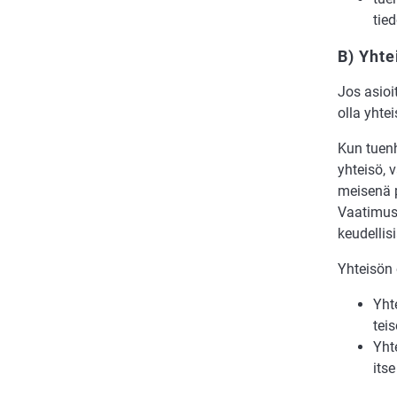
tie­
B) Yhte
Jos asioi
olla yhte
Kun tuen­h
yh­tei­sö, 
mei­se­nä p
Vaa­ti­mus 
keu­del­li­si
Yhteisön o
Yh­t
tei­
Yh­t
itse