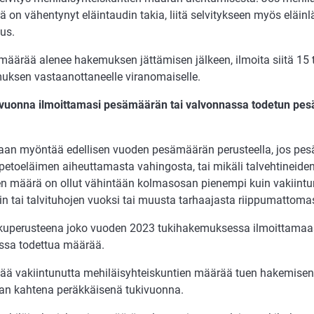
 on vä­hen­ty­nyt eläin­tau­din ta­kia, lii­tä sel­vi­tyk­seen myös eläin­lä
tus.
ää­rää ale­nee ha­ke­muk­sen jät­tä­mi­sen jäl­keen, il­moi­ta sii­tä 15 
k­sen vastaa­notta­neel­le vi­ran­o­mai­sel­le.
vuon­na il­moit­ta­ma­si pesä­mää­rän tai val­von­nas­sa to­de­tun p
aan myön­tää edel­li­sen vuo­den pesä­mää­rän pe­rus­teel­la, jos pe
peto­e­läi­men ai­heut­ta­mas­ta va­hin­gos­ta, tai mi­kä­li tal­veh­ti­nei­de
ien mää­rä on ol­lut vä­hin­tään kolmasosan pie­nem­pi kuin va­kiin­t
din tai tal­vi­tu­ho­jen vuok­si tai muus­ta tar­haa­jas­ta riippumattomas
u­pe­rus­tee­na joko vuo­den 2023 tuki­ha­ke­muk­ses­sa il­moit­ta­maa
s­sa to­det­tua mää­rää.
ää va­kiin­tu­nut­ta me­hi­läis­yh­teis­kun­tien mää­rää tuen ha­ke­mi­sen
aan kah­te­na peräk­käi­se­nä tuki­vuon­na.