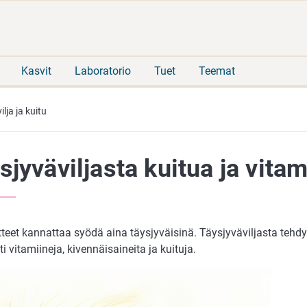
Siirry
Siirry
suoraan
koko
sisältöön
sivuston
hakuun
Kasvit
Laboratorio
Tuet
Teemat
lja ja kuitu
sjyväviljasta kuitua ja vitam
tteet kannattaa syödä aina täysjyväisinä. Täysjyväviljasta tehdyt
i vitamiineja, kivennäisaineita ja kuituja.