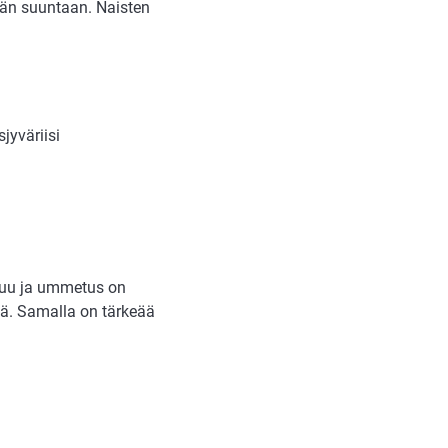
ään suuntaan. Naisten
jyväriisi
stuu ja ummetus on
sä. Samalla on tärkeää