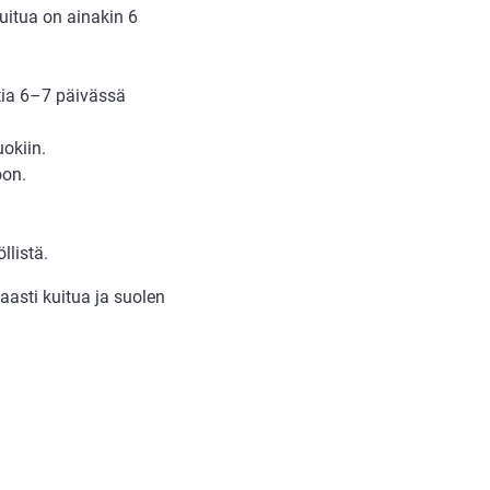
kuitua on ainakin 6
ttia 6–7 päivässä
uokiin.
oon.
llistä.
asti kuitua ja suolen