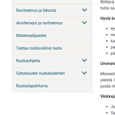
Riittäv
tulisi s
Ravitsemus ja liikunta
Hyviä k
Aivoterveys ja ravitsemus
tä
mu
Materiaalipankki
ka
pa
Testaa ruokavaliosi laatu
pä
Ruokaohjeita
Ummetus
Satokauden ruokakalenteri
Monesti
yleistä
Ruokatapahtuma
juoda ri
Vinkkej
Ju
Sy