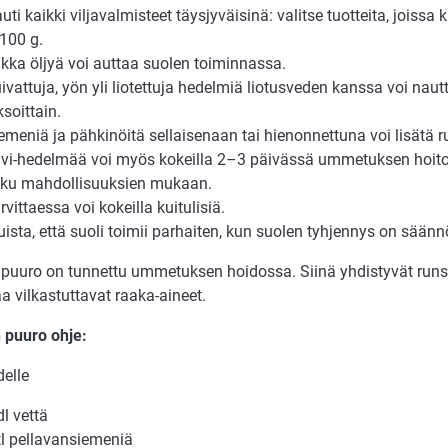
uti kaikki viljavalmisteet täysjyväisinä: valitse tuotteita, joissa 
100 g.
lkka öljyä voi auttaa suolen toiminnassa.
ivattuja, yön yli liotettuja hedelmiä liotusveden kanssa voi nau
ksoittain.
emeniä ja pähkinöitä sellaisenaan tai hienonnettuna voi lisätä r
ivi-hedelmää voi myös kokeilla 2–3 päivässä ummetuksen hoit
iku mahdollisuuksien mukaan.
rvittaessa voi kokeilla kuitulisiä.
ista, että suoli toimii parhaiten, kun suolen tyhjennys on säännö
 puuro on tunnettu ummetuksen hoidossa. Siinä yhdistyvät runsa
a vilkastuttavat raaka-aineet.
 puuro ohje:
delle
dl vettä
tl pellavansiemeniä