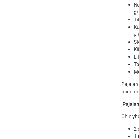
Na
g/
Ti
Ku
ja
Si
Ki
Li
Ta
Mu
Pajalan
toiminta
Pajalan
Ohje yh
2 
1 