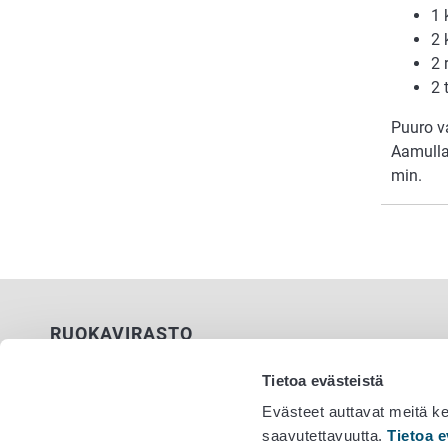
1 
2 
2 
2 
Puuro v
Aamulla
min.
RUOKAVIRASTO
PL 100
Tietoa evästeistä
00027 RUOKAVIRASTO
Evästeet auttavat meitä k
saavutettavuutta.
Tietoa e