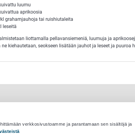
kuivattu luumu
kuivattua aprikoosia
rkl grahamjauhoja tai ruishiutaleita
tl leseitä
almistetaan liottamalla pellavansiemeniä, luumuja ja aprikoosej
 ne kiehautetaan, seokseen lisätään jauhot ja leseet ja puuroa
ehittämään verkkosivustoamme ja parantamaan sen sisältöjä ja
västeistä