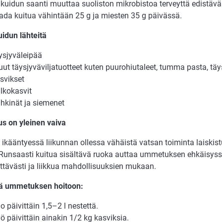
ä kuidun saanti muuttaa suoliston mikrobistoa terveyttä edistäv
aada kuitua vähintään 25 g ja miesten 35 g päivässä.
uidun lähteitä
ysjyväleipää
ut täysjyväviljatuotteet kuten puurohiutaleet, tumma pasta, täys
svikset
lkokasvit
hkinät ja siemenet
 on yleinen vaiva
 ikääntyessä liikunnan ollessa vähäistä vatsan toiminta laiski
. Runsaasti kuitua sisältävä ruoka auttaa ummetuksen ehkäisys
ittävästi ja liikkua mahdollisuuksien mukaan.
ä ummetuksen hoitoon:
o päivittäin 1,5–2 l nestettä.
ö päivittäin ainakin 1/2 kg kasviksia.