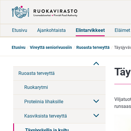
Etusivu
Ajankohtaista
Elintarvikkeet
Eläimet
Etusivu
Vireyttä seniorivuosiin
Ruoasta terveyttä
Täysjyvävi
Täy
Ruoasta terveyttä
Ruokarytmi
Viljatuo
Proteiinia lihaksille
runsaast
Kasviksista terveyttä
Täysjyvävilja ja kuitu