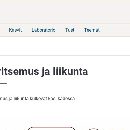
Siirry
Siirry
suoraan
koko
sisältöön
sivuston
hakuun
Kasvit
Laboratorio
Tuet
Teemat
itsemus ja liikunta
mus ja liikunta kulkevat käsi kädessä