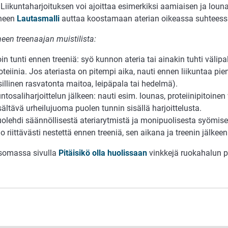
 Liikuntaharjoituksen voi ajoittaa esimerkiksi aamiaisen ja louna
yneen
Lautasmalli
auttaa koostamaan aterian oikeassa suhteess
een treenaajan muistilista:
in tunti ennen treeniä: syö kunnon ateria tai ainakin tuhti välipa
oteiinia. Jos ateriasta on pitempi aika, nauti ennen liikuntaa pien
sillinen rasvatonta maitoa, leipäpala tai hedelmä).
ntosaliharjoittelun jälkeen: nauti esim. lounas, proteiinipitoinen 
sältävä urheilujuoma puolen tunnin sisällä harjoittelusta.
olehdi säännöllisestä ateriarytmistä ja monipuolisesta syömise
o riittävästi nestettä ennen treeniä, sen aikana ja treenin jälkee
somassa sivulla
Pitäisikö olla huolissaan
vinkkejä ruokahalun 