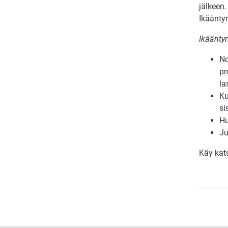
jälkeen.
Ikäänt
Ikääntyn
No
pr
la
Ku
si
Hu
Ju
Käy kat