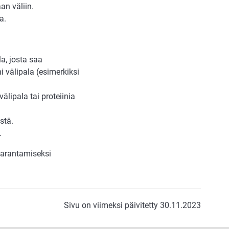
an väliin.
a.
la, josta saa
i välipala (esimerkiksi
välipala tai proteiinia
stä.
n.
parantamiseksi
Sivu on viimeksi päivitetty 30.11.2023