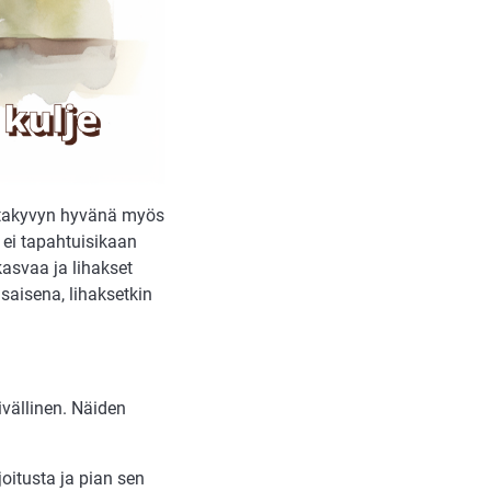
intakyvyn hyvänä myös
ei tapahtuisikaan
asvaa ja lihakset
asaisena, lihaksetkin
vällinen. Näiden
oitusta ja pian sen