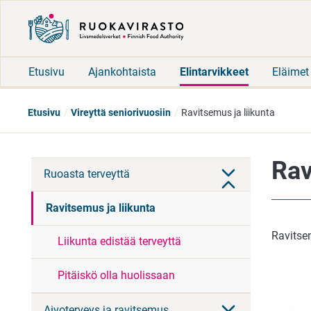
Etusivu
Ajankohtaista
Elintarvikkeet
Eläimet
Etusivu
Vireyttä seniorivuosiin
Ravitsemus ja liikunta
Rav
Ruoasta terveyttä
Ravitsemus ja liikunta
Ravitse
Liikunta edistää terveyttä
Pitäiskö olla huolissaan
Aivoterveys ja ravitsemus