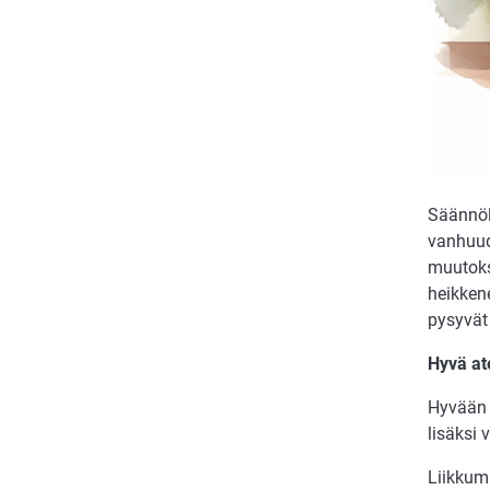
Säännöl
vanhuud
muutoks
heikkene
pysyvät
Hyvä at
Hyvään 
lisäksi 
Liikkuma