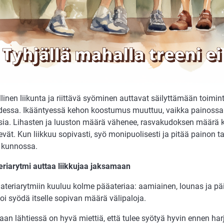
linen liikunta ja riittävä syöminen auttavat säilyttämään toim
essa. Ikääntyessä kehon koostumus muuttuu, vaikka painossa 
ia. Lihasten ja luuston määrä vähenee, rasvakudoksen määrä k
vät. Kun liikkuu sopivasti, syö monipuolisesti ja pitää painon t
 kunnossa.
eriarytmi auttaa liikkujaa jaksamaan
ateriarytmiin kuuluu kolme pääateriaa: aamiainen, lounas ja päi
voi syödä itselle sopivan määrä välipaloja.
an lähtiessä on hyvä miettiä, että tulee syötyä hyvin ennen harj