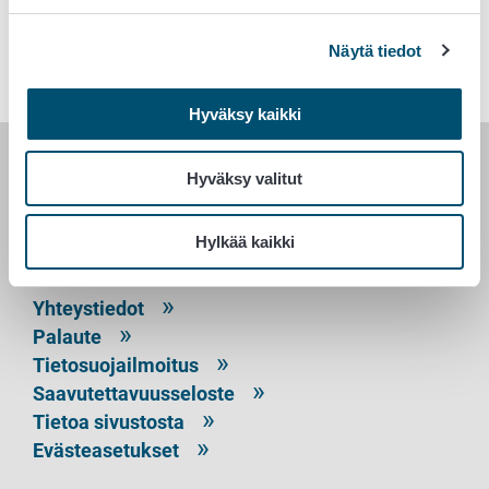
Avainsanat
Näytä tiedot
Tuet ja rahoitus
Hyväksy kaikki
Hyväksy valitut
RUOKAVIRASTO
PL 100
Hylkää kaikki
00027 RUOKAVIRASTO
Yhteystiedot
Palaute
Tietosuojailmoitus
Saavutettavuusseloste
Tietoa sivustosta
Evästeasetukset