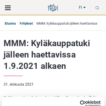
Siirry
Siirry
H
suoraan
koko
FI
sisältöön
sivuston
hakuun
Etusivu
Yritykset
MMM: Kyläkauppatuki jälleen haettavissa
MMM: Kyläkauppatuki
jälleen haettavissa
1.9.2021 alkaen
31. elokuuta 2021
Kyläkauppatuen haku aukeaa jälleen 1. syyskuuta. Tuki
edistää maaseutualueiden palveluiden saatavuutta ja