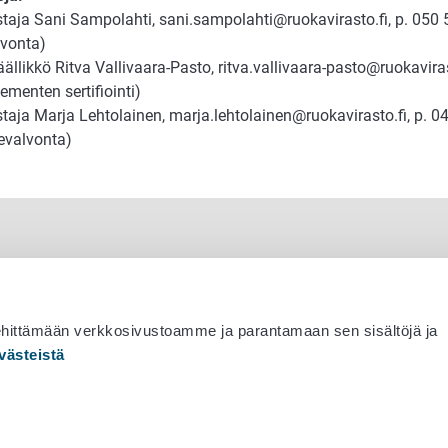
astaja Sani Sampolahti, sani.sampolahti@ruokavirasto.fi, p. 050
lvonta)
ällikkö Ritva Vallivaara-Pasto, ritva.vallivaara-pasto@ruokaviras
ementen sertifiointi)
staja Marja Lehtolainen, marja.lehtolainen@ruokavirasto.fi, p. 
tevalvonta)
ehittämään verkkosivustoamme ja parantamaan sen sisältöjä ja
västeistä
 530 0400