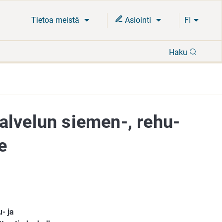
Tietoa meistä
Asiointi
FI
Hae
Haku
alvelun siemen-, rehu-
e
- ja