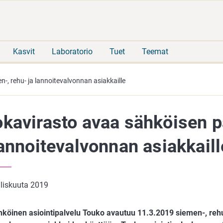
Siirry
Siirry
suoraan
koko
sisältöön
sivuston
hakuun
Kasvit
Laboratorio
Tuet
Teemat
-, rehu- ja lannoitevalvonnan asiakkaille
kavirasto avaa sähköisen p
lannoitevalvonnan asiakkaill
liskuuta 2019
hköinen asiointipalvelu Touko avautuu 11.3.2019
siemen-, rehu