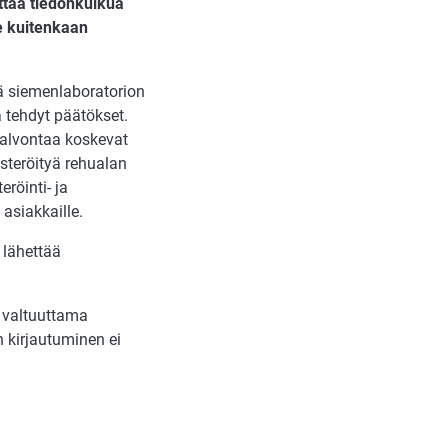
ttaa tiedonkulkua
le kuitenkaan
 siemenlaboratorion
a tehdyt päätökset.
valvontaa koskevat
isteröityä rehualan
röinti- ja
asiakkaille.
 lähettää
 valtuuttama
 kirjautuminen ei