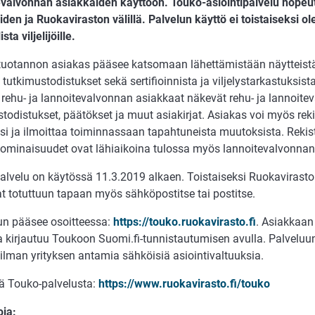
evalvonnan asiakkaiden
käyttöön
.
Touko-asiointipalvelu nopeu
den ja Ruokaviraston välillä. Palvelun käyttö ei toistaiseksi o
ta viljelijöille.
uotannon asiakas pääsee katsomaan lähettämistään näytteistä
tutkimustodistukset sekä sertifioinnista ja viljelystarkastuksist
rehu- ja lannoitevalvonnan asiakkaat näkevät rehu- ja lannoite
todistukset, päätökset ja muut asiakirjat. Asiakas voi myös rek
si ja ilmoittaa toiminnassaan tapahtuneista muutoksista. Rekiste
sominaisuudet ovat lähiaikoina tulossa myös lannoitevalvonnan 
alvelu on käytössä 11.3.2019 alkaen. Toistaiseksi Ruokavirasto
at totuttuun tapaan myös sähköpostitse tai postitse.
un pääsee osoitteessa:
https://touko.ruokavirasto.fi
. Asiakkaan
a kirjautuu Toukoon Suomi.fi-tunnistautumisen avulla. Palveluun
ilman yrityksen antamia sähköisiä asiointivaltuuksia.
ää Touko-palvelusta:
https://www.ruokavirasto.fi/touko
oja: