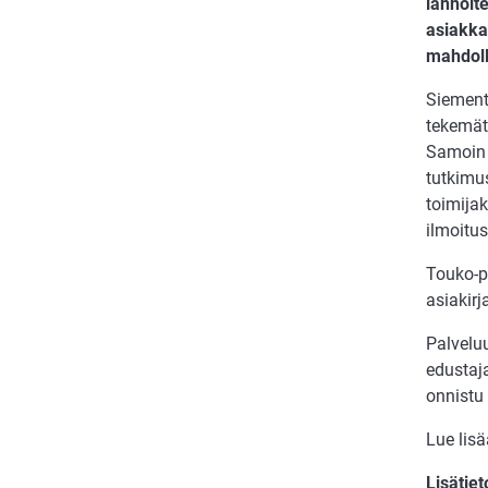
lannoit
asiakkai
mahdollis
Siement
tekemät 
Samoin 
tutkimus
toimijak
ilmoitu
Touko-p
asiakirj
Palvelu
edustaj
onnistu 
Lue lis
Lisätiet