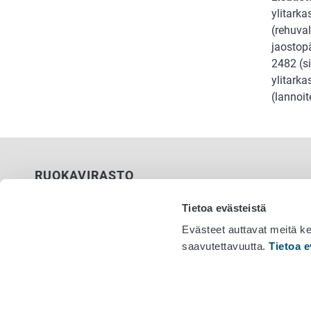
ylitark
(rehuva
jaostopä
2482 (si
ylitarka
(lannoi
RUOKAVIRASTO
PL 100
Tietoa evästeistä
00027 RUOKAVIRASTO
Evästeet auttavat meitä k
saavutettavuutta.
Tietoa e
Yhteystiedot
Vaihde 029
Palaute
Tietosuojailmoitus
Saavutettavuusseloste