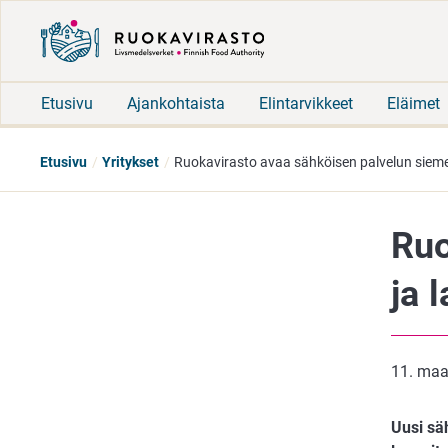
Etusivu
Ajankohtaista
Elintarvikkeet
Eläimet
Etusivu
Yritykset
Ruokavirasto avaa sähköisen palvelun siemen
Ruo
ja 
11. maa
Uusi sä