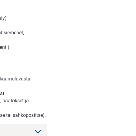
ely)
ät siemenet,
enti)
akkaamoluvasta
at
, päätökset ja
se tai sähköpostitse).