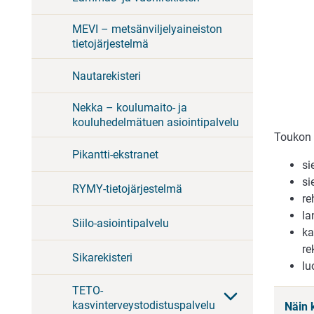
MEVI – metsänviljelyaineiston
tietojärjestelmä
Nautarekisteri
Nekka – koulumaito- ja
kouluhedelmätuen asiointipalvelu
Toukon 
Pikantti-ekstranet
si
si
RYMY-tietojärjestelmä
re
la
Siilo-asiointipalvelu
ka
re
Sikarekisteri
lu
TETO-
kasvinterveystodistuspalvelu
Näin 