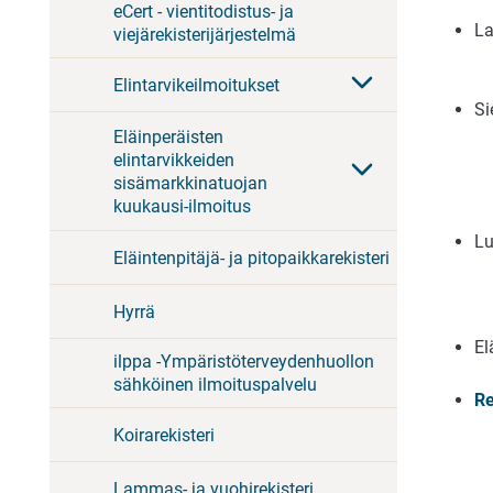
eCert - vientitodistus- ja
La
viejärekisterijärjestelmä
Elintarvikeilmoitukset
Si
Eläinperäisten
elintarvikkeiden
sisämarkkinatuojan
kuukausi-ilmoitus
L
Eläintenpitäjä- ja pitopaikkarekisteri
Hyrrä
El
ilppa -Ympäristöterveydenhuollon
sähköinen ilmoituspalvelu
Re
Koirarekisteri
Lammas- ja vuohirekisteri