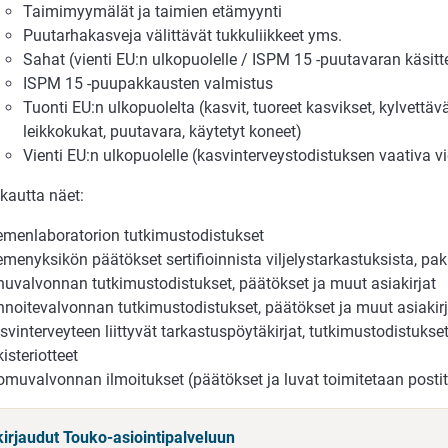
Taimimyymälät ja taimien etämyynti
Puutarhakasveja välittävät tukkuliikkeet yms.
Sahat (vienti EU:n ulkopuolelle / ISPM 15 -puutavaran käsitt
ISPM 15 -puupakkausten valmistus
Tuonti EU:n ulkopuolelta (kasvit, tuoreet kasvikset, kylvettäv
leikkokukat, puutavara, käytetyt koneet)
Vienti EU:n ulkopuolelle (kasvinterveystodistuksen vaativa vi
kautta näet:
emenlaboratorion tutkimustodistukset
emenyksikön päätökset sertifioinnista viljelystarkastuksista, p
huvalvonnan tutkimustodistukset, päätökset ja muut asiakirjat
nnoitevalvonnan tutkimustodistukset, päätökset ja muut asiakirj
svinterveyteen liittyvät tarkastuspöytäkirjat, tutkimustodistukset
kisteriotteet
omuvalvonnan ilmoitukset (päätökset ja luvat toimitetaan postit
kirjaudut Touko-asiointipalveluun