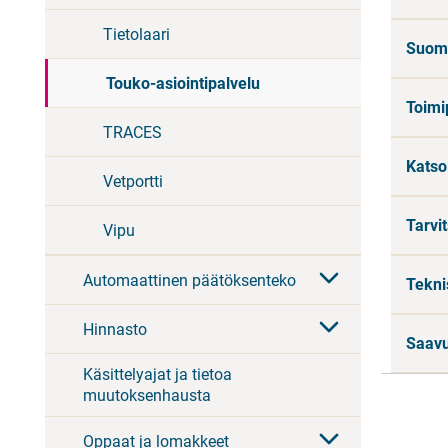
Tietolaari
Suomi
Touko-asiointipalvelu
Toimi
TRACES
Katso 
Vetportti
Tarvi
Vipu
Automaattinen päätöksenteko
Tekni
Hinnasto
Saavu
Käsittelyajat ja tietoa
muutoksenhausta
Oppaat ja lomakkeet