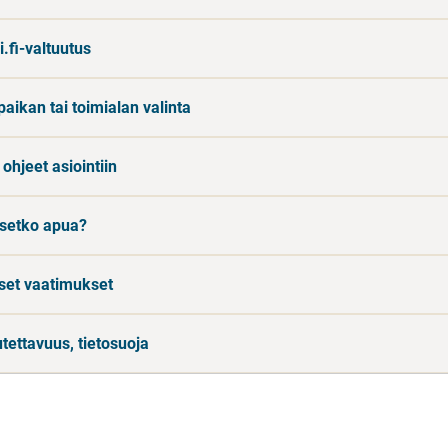
.fi-valtuutus
paikan tai toimialan valinta
ohjeet asiointiin
tsetko apua?
set vaatimukset
tettavuus, tietosuoja