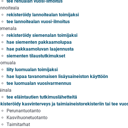
tee rehualan vuosi-ilmoitus
nnoiteala
rekisteröidy lannoitealan toimijaksi
tee lannoitealan vuosi-ilmoitus
emenala
rekisteröidy siemenalan toimijaksi
hae siementen pakkaamolupaa
hae pakkaamoluvan laajennusta
siementen tilaustutkimukset
uomuala
liity luomualan toimijaksi
hae lupaa tavanomaisen lisäysaineiston käyttöön
tee luomualan vuosivarmennus
äinala
tee eläintautien tutkimuslähetteitä
kisteröidy kasvinterveys ja taimiaineistorekisteriin tai tee vuos
Perunantuotanto
Kasvihuonetuotanto
Taimitarhat