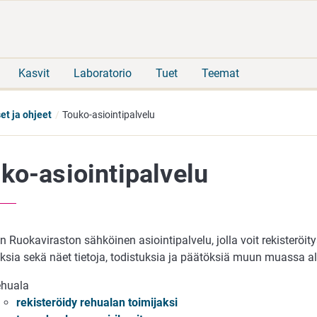
Siirry
Siirry
suoraan
koko
sisältöön
sivuston
hakuun
Kasvit
Laboratorio
Tuet
Teemat
et ja ohjeet
Touko-asiointipalvelu
ko-asiointipalvelu
n Ruokaviraston sähköinen asiointipalvelu, jolla voit rekisteröity
sia sekä näet tietoja, todistuksia ja päätöksiä muun muassa all
huala
rekisteröidy rehualan toimijaksi