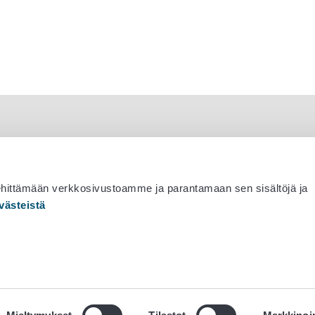
ehittämään verkkosivustoamme ja parantamaan sen sisältöjä ja
västeistä
 530 0400