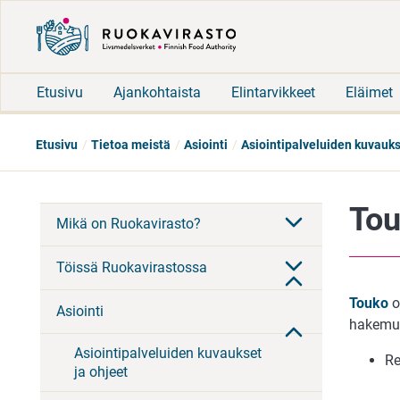
Etusivu
Ajankohtaista
Elintarvikkeet
Eläimet
Etusivu
Tietoa meistä
Asiointi
Asiointipalveluiden kuvauks
Tou
Mikä on Ruokavirasto?
Töissä Ruokavirastossa
Touko
o
Asiointi
hakemuk
Asiointipalveluiden kuvaukset
Re
ja ohjeet