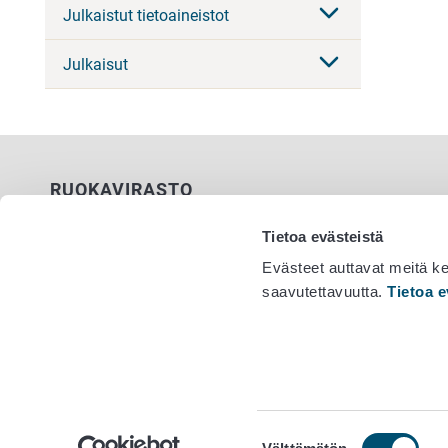
Julkaistut tietoaineistot
Julkaisut
RUOKAVIRASTO
PL 100
Tietoa evästeistä
00027 RUOKAVIRASTO
Evästeet auttavat meitä k
saavutettavuutta.
Tietoa e
Yhteystiedot
Vaihde 029
Palaute
Tietosuojailmoitus
Saavutettavuusseloste
Tietoa sivustosta
Evästeasetukset
Suostumuksen