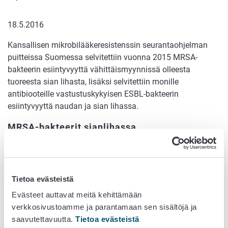
18.5.2016
Kansallisen mikrobilääkeresistenssin seurantaohjelman
puitteissa Suomessa selvitettiin vuonna 2015 MRSA-
bakteerin esiintyvyyttä vähittäismyynnissä olleesta
tuoreesta sian lihasta, lisäksi selvitettiin monille
antibiooteille vastustuskykyisen ESBL-bakteerin
esiintyvyyttä naudan ja sian lihassa.
MRSA-bakteerit sianlihassa
Vuonna 2015 Evira tutki sianlihasta otettuja näytteitä
MRSA- eli metisilliiniresistentin
Staphylococcus aureus
-
bakteerin varalta. MRSA-bakteerin esiintyvyys tuoreessa
Tietoa evästeistä
sianlihassa todettiin alhaiseksi, sillä vain yksittäisissä
Evästeet auttavat meitä kehittämään
näytteistä (3 %) todettiin MRSA. Valtaosa tutkitusta
verkkosivustoamme ja parantamaan sen sisältöjä ja
sianlihasta oli kotimaista alkuperää. Kaikki MRSA-kannat
saavutettavuutta.
Tietoa evästeistä
kuuluivat sioilla yleisesti esiintyvään MRSA-tyyppiin