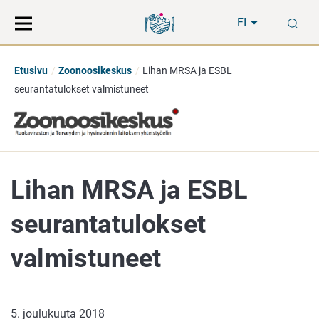
Siirry
Siirry
H
suoraan
koko
FI
sisältöön
sivuston
hakuun
Etusivu
Zoonoosikeskus
Lihan MRSA ja ESBL
seurantatulokset valmistuneet
Lihan MRSA ja ESBL
seurantatulokset
valmistuneet
5. joulukuuta 2018