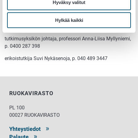
Hyväksy valitut
Usein kysyttyä ESBL:stä
(Ruokavirasto)
Hylkää kaikki
Lisätietoja antavat:
tutkimusyksikön johtaja, professori Anna-Liisa Myllyniemi,
p. 0400 287 398
erikoistutkija Suvi Nykäsenoja, p. 040 489 3447
RUOKAVIRASTO
PL 100
00027 RUOKAVIRASTO
Yhteystiedot
Palaute